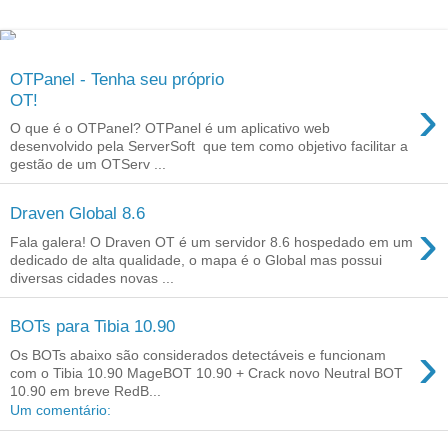
OTPanel - Tenha seu próprio
›
OT!
O que é o OTPanel? OTPanel é um aplicativo web
desenvolvido pela ServerSoft que tem como objetivo facilitar a
gestão de um OTServ ...
Draven Global 8.6
›
Fala galera! O Draven OT é um servidor 8.6 hospedado em um
dedicado de alta qualidade, o mapa é o Global mas possui
diversas cidades novas ...
BOTs para Tibia 10.90
›
Os BOTs abaixo são considerados detectáveis e funcionam
com o Tibia 10.90 MageBOT 10.90 + Crack novo Neutral BOT
10.90 em breve RedB...
Um comentário: