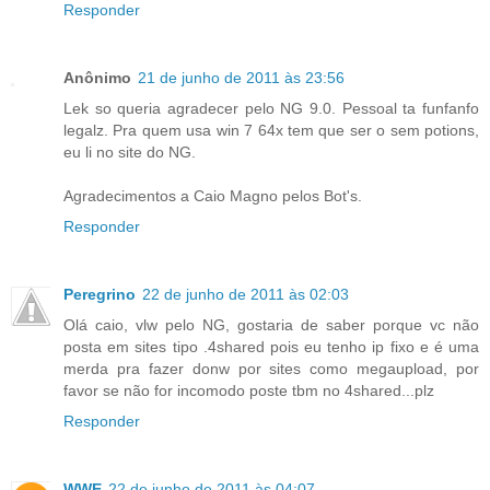
Responder
Anônimo
21 de junho de 2011 às 23:56
Lek so queria agradecer pelo NG 9.0. Pessoal ta funfanfo
legalz. Pra quem usa win 7 64x tem que ser o sem potions,
eu li no site do NG.
Agradecimentos a Caio Magno pelos Bot's.
Responder
Peregrino
22 de junho de 2011 às 02:03
Olá caio, vlw pelo NG, gostaria de saber porque vc não
posta em sites tipo .4shared pois eu tenho ip fixo e é uma
merda pra fazer donw por sites como megaupload, por
favor se não for incomodo poste tbm no 4shared...plz
Responder
WWE
22 de junho de 2011 às 04:07