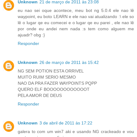
Unknown
21 de março de 2011 às 23:08
eu nao sei oque acontece, meu bot ng 5.0.4 ele nao lê
waypoint, eu boto LEARN e ele nao vai atualizando :\ ele so
lê o lugar qe eu comecei e o lugar qe eu parei , ele nao lê
por onde eu andei nem nada :s tem como alguem me
ajuadr? obg :}
Responder
Unknown
26 de março de 2011 às 15:42
NG SEM POTION ESTA ORRIVEL
MUITO RUIM SERIO MESMO
NAO DA PRA FAZER WAYPOINTS PQPP
QUERO ELF BOOOOOOOOOOOOT
PELA AMOR DE DEUS
Responder
Unknown
3 de abril de 2011 às 17:22
galera to com um win7 aki e usando NG crackeado e vou