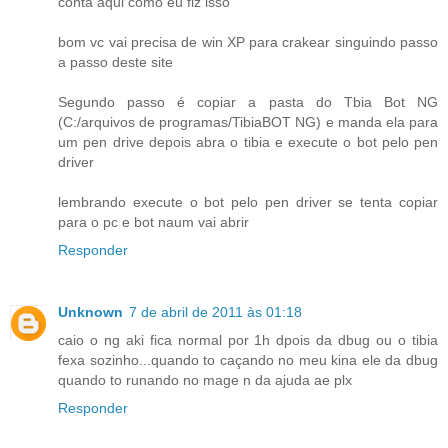
conta aqui como eu fiz isso
bom vc vai precisa de win XP para crakear singuindo passo
a passo deste site
Segundo passo é copiar a pasta do Tbia Bot NG
(C:/arquivos de programas/TibiaBOT NG) e manda ela para
um pen drive depois abra o tibia e execute o bot pelo pen
driver
lembrando execute o bot pelo pen driver se tenta copiar
para o pc e bot naum vai abrir
Responder
Unknown
7 de abril de 2011 às 01:18
caio o ng aki fica normal por 1h dpois da dbug ou o tibia
fexa sozinho...quando to caçando no meu kina ele da dbug
quando to runando no mage n da ajuda ae plx
Responder