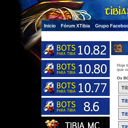
Inicio
Fórum XTibia
Grupo Facebo
Hoje 
que v
Os BO
Ti
Ti
Ti
Ti