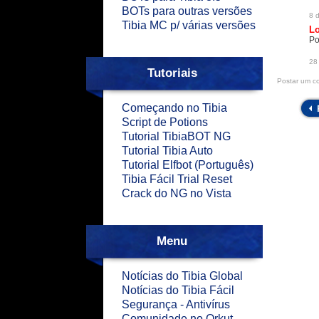
BOTs para outras versões
8 
Tibia MC p/ várias versões
Lo
Po
28
Tutoriais
Postar um c
Começando no Tibia
Script de Potions
Tutorial TibiaBOT NG
Tutorial Tibia Auto
Tutorial Elfbot (Português)
Tibia Fácil Trial Reset
Crack do NG no Vista
Menu
Notícias do Tibia Global
Notícias do Tibia Fácil
Segurança - Antivírus
Comunidade no Orkut