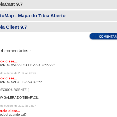
biaCast 9.7
toMap - Mapa do Tibia Aberto
ia Client 9.7
4 comentários :
eox
disse...
ANDO VAI SAIR O TIBIA AUTO??????
 de outubro de 2012 às 23:26
eox
disse...
ANDO SAI O TIBIA AUTO???
ECISO URGENTE :)
W GALERA DO TIBIAFACIL
 de outubro de 2012 às 23:27
ercio
disse...
redbot quando sai?