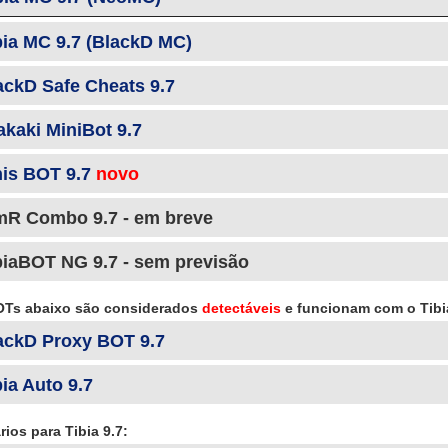
bia MC 9.7 (BlackD MC)
ackD Safe Cheats 9.7
akaki MiniBot 9.7
nis BOT 9.7
novo
mR Combo 9.7 - em breve
biaBOT NG 9.7 - sem previsão
Ts abaixo são considerados
detectáveis
e funcionam com o Tibi
ackD Proxy BOT 9.7
bia Auto 9.7
ários para Tibia 9.7: