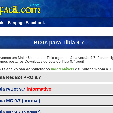
ok
Fanpage Facebook
BOTs para Tibia 9.7
tivemos um Major Update e o Tibia agora está na versão 9.7. Fiquem l
amos postar os Downloads de Bots do Tibia 9.7 aqui!
Ts abaixo são considerados
indetectáveis
e funcionam com o Tib
bia RedBot PRO 9.7
bia rvBot 9.7
informativo
bia MC 9.7 (normal)
bia MC 9.7 (NeoMC)