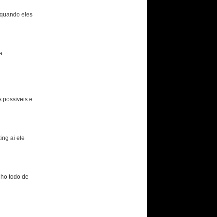
 quando eles
a.
 possiveis e
ng ai ele
lho todo de