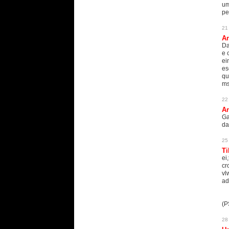
um
pe
21
An
Da
e 
ei
es
qu
ms
22
An
Ga
da
25
Ti
ei
cr
vl
ad
(P
28