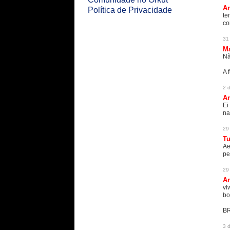
An
Política de Privacidade
te
co
31
M
Nã
A 
2 
An
Ei
na
29
Tu
Ae
pe
29
An
vl
bo
BR
3 