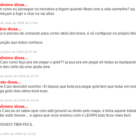
ônimo disse...
m como eu perseguir os monstros q fogem quando fikam com a vida vermelha? pq
meçam a fugir o char na vai atras
 de maio de 2009 às 17:40
ário
disse...
o é preciso de comando para correr atrás dos bixos, é só configurar no próprio tibi
função que todos conhece.
de junho de 2009 às 07:54
ônimo disse...
 Caio como faço pra ele pegar o gold?? ja pus pra ele pegar eh todas as backpacks
o deu certo da uma ajuda aew
 de junho de 2009 às 13:47
sto disse...
w Caio descobri sozinho =D depois que bota pra pegar gold tem que botar em looti
ga gold vlws otimo boot esse.
 de junho de 2009 às 14:14
ônimo disse...
w Caio,eu so sabia upar com add ground ou direto pelo mapa, e tinha aquele traba
tar subir descer.... e agora que voce ensinou com o LEARN tudo ficou mais facil.
IGADO TIBIA FACIL
de julho de 2009 às 13:22