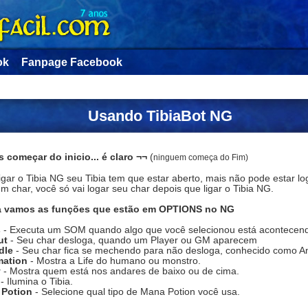
ok
Fanpage Facebook
Usando TibiaBot NG
 começar do inicio... é claro ¬¬
(
ninguem começa do Fim)
igar o Tibia NG seu Tibia tem que estar aberto, mais não pode estar l
 char, você só vai logar seu char depois que ligar o Tibia NG.
 vamos as funções que estão em OPTIONS no NG
s
- Executa um SOM quando algo que você selecionou está acontecen
ut
- Seu char desloga, quando um Player ou GM aparecem
dle
- Seu char fica se mechendo para não desloga, conhecido como Ant
mation
- Mostra a Life do humano ou monstro.
y
- Mostra quem está nos andares de baixo ou de cima.
t
- Ilumina o Tibia.
 Potion
- Selecione qual tipo de Mana Potion você usa.