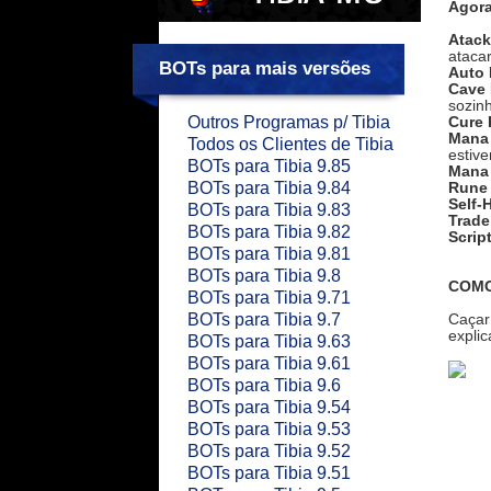
Agora
Atac
ataca
BOTs para mais versões
Auto 
Cave
sozin
Outros Programas p/ Tibia
Cure
Mana
Todos os Clientes de Tibia
estive
BOTs para Tibia 9.85
Mana 
BOTs para Tibia 9.84
Rune
Self-
BOTs para Tibia 9.83
Trade
BOTs para Tibia 9.82
Scrip
BOTs para Tibia 9.81
BOTs para Tibia 9.8
COMO
BOTs para Tibia 9.71
BOTs para Tibia 9.7
Caçar 
expli
BOTs para Tibia 9.63
BOTs para Tibia 9.61
BOTs para Tibia 9.6
BOTs para Tibia 9.54
BOTs para Tibia 9.53
BOTs para Tibia 9.52
BOTs para Tibia 9.51