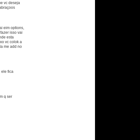
ue vc deseja
 abraçoos
i eim options,
fazer isso vai
onde esta
xo vc colok a
ida me add no
ele fica
em q ser