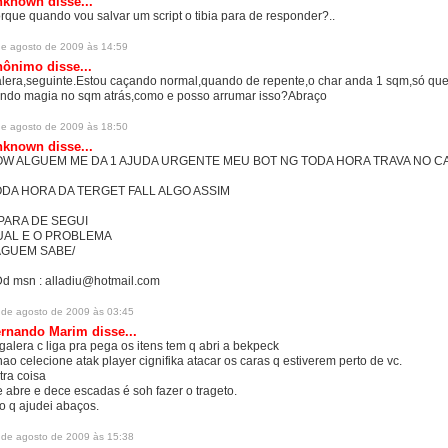
nknown
disse...
rque quando vou salvar um script o tibia para de responder?..
de agosto de 2009 às 14:59
ônimo disse...
lera,seguinte.Estou caçando normal,quando de repente,o char anda 1 sqm,só que 
ndo magia no sqm atrás,como e posso arrumar isso?Abraço
de agosto de 2009 às 18:50
nknown
disse...
W ALGUEM ME DA 1 AJUDA URGENTE MEU BOT NG TODA HORA TRAVA NO C
DA HORA DA TERGET FALL ALGO ASSIM
PARA DE SEGUI
UAL E O PROBLEMA
AGUEM SABE/
d msn : alladiu@hotmail.com
 de agosto de 2009 às 03:45
ernando Marim
disse...
 galera c liga pra pega os itens tem q abri a bekpeck
nao celecione atak player cignifika atacar os caras q estiverem perto de vc.
tra coisa
e abre e dece escadas é soh fazer o trageto.
o q ajudei abaços.
 de agosto de 2009 às 15:38