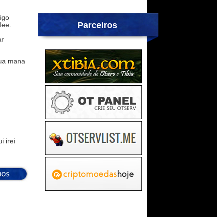
igo
Parceiros
lee.
ar
ua mana
 irei