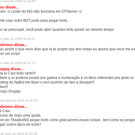
de maio de 2009 às 22:53
aio
disse...
dro, o Looter do NG não funciona em OTServer =(
nte usar outro BOT junto para pegar loots.
o se preocupe, você pode abrir quantos bots quiser ao mesmo tempo.
de maio de 2009 às 04:27
ônimo disse...
io assim o que voce dise que ia te scripts nao tem entao eu qeuria que voce me e
zer um script
de maio de 2009 às 02:10
uppy disse...
la ai Caio tudo certo!!!
 bem q vc poderia postar pra galera a numeração e os itens referentes pra qndo vc
nting do NgBot ele fazer o loot sozinho do iten q desejar!!!
leu!!!
raço Druppy
 de maio de 2009 às 02:28
ônimo disse...
á Caio
eciso de mais uma ajuda.
em do TibiaBotNG pegar loots como gold,worms essas coisas , tem como eu progr
gar outros tipos de loots?
 de maio de 2009 às 21:26