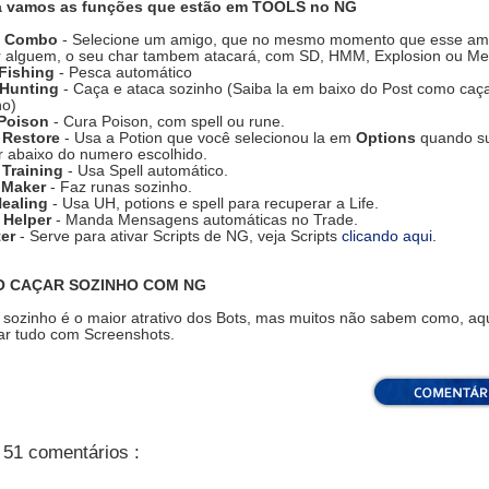
 vamos as funções que estão em TOOLS no NG
k Combo
- Selecione um amigo, que no mesmo momento que esse am
r alguem, o seu char tambem atacará, com SD, HMM, Explosion ou Me
Fishing
- Pesca automático
 Hunting
- Caça e ataca sozinho (Saiba la em baixo do Post como caç
ho)
 Poison
- Cura Poison, com spell ou rune.
 Restore
- Usa a Potion que você selecionou la em
Options
quando s
r abaixo do numero escolhido.
Training
- Usa Spell automático.
 Maker
- Faz runas sozinho.
Healing
- Usa UH, potions e spell para recuperar a Life.
 Helper
- Manda Mensagens automáticas no Trade.
ter
- Serve para ativar Scripts de NG, veja Scripts
clicando aqui.
 CAÇAR SOZINHO COM NG
sozinho é o maior atrativo dos Bots, mas muitos não sabem como, aqui
car tudo com Screenshots.
51 comentários :