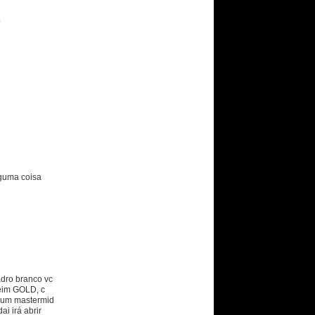
.
lguma coisa
adro branco vc
 eim GOLD, c
po um mastermid
ai irá abrir