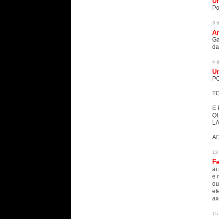
U
Po
3 
An
Ga
da
4 
U
PO
TO
E 
Q
L
AD
13
F
ai
e 
ou
el
ax
15