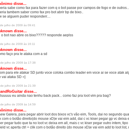
ônimo disse...
eria sabe como fax para fazer com q o bot passe por campos de fogo e de outros..
eria tambem saber como fax pro bot abrir bp de bixo..
w se alguem puder responderr....
 de julho de 2009 às 09:41
nknown
disse...
 o bot nao abre os bixo????? responde aeplss
 de julho de 2009 às 16:11
nknown
disse...
mo faço pra le ataka com a sd
 de julho de 2009 às 17:38
nknown
disse...
om para ele atakar SD junto voce coloka combo leader em voce ai se voce atak a
e vai ataka SD =]
 de julho de 2009 às 21:39
eandRoGuitar
disse...
uuuuu eu ainda nao tenhu back pack... como faz pra loot vim pra bag?
 de julho de 2009 às 14:59
ônimo disse...
ew Galera, para pegar abrir loot dos bixos vc's vão eim, Tools, dai no segundo qu
ik com o botão direito(do mouse xD)e vai eim add, dai c vc kiser pegar gp vc deixa
ser pegar tudo que ta no loot vc deixa em all, mais c vc kiser pegar outro intem, ti
ield vc aperta ctrl + clik com o botão direito (do mouse xD)e vai eim add to loot list, d