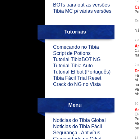
6 
BOTs para outras versões
C
Tibia MC p/ várias versões
Pe
Te
Nã
Tutoriais
7 
An
Começando no Tibia
Ca
Script de Potions
fa
Tutorial TibiaBOT NG
Tutorial Tibia Auto
9 
Dr
Tutorial Elfbot (Português)
Fa
Tibia Fácil Trial Reset
Ai
Crack do NG no Vista
hu
Va
Ab
Menu
10
An
Ol
Pr
Notícias do Tibia Global
Al
Notícias do Tibia Fácil
pe
Segurança - Antivírus
14
Comunidade no Orkut