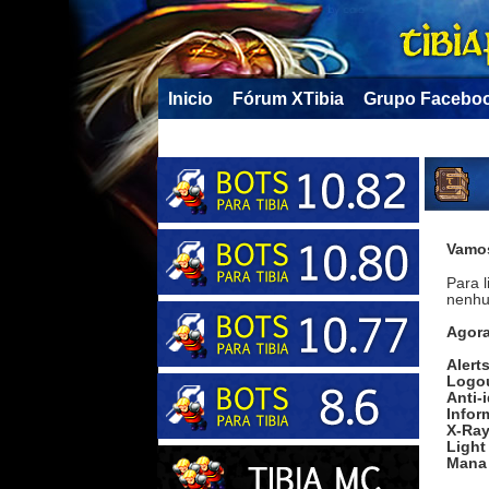
Inicio
Fórum XTibia
Grupo Facebo
Vamos
Para l
nenhum
Agora
Alert
Logo
Anti-i
Infor
X-Ra
Ligh
Mana