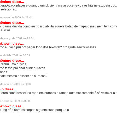
ônimo disse...
lera,Attack player é quando um pk vier ti matar você revida os hits nele..quem quiz
 selecionar..
de março de 2009 às 21:44
ônimo disse...
nho uma duvida como eu posso abilita aquele botão de mapa o meu nem tem como 
 ai vlws
 de março de 2009 às 23:31
nknown
disse...
mo eu faço pru bot pegar food dos bixos tb? plz ajuda aew vlwsssss
e abril de 2009 às 00:39
ônimo disse...
 tenhu uma duvida
mo fasso pra char subir buracos
mpas
 ate mesmo dessser os buracos?
de abril de 2009 às 23:02
aio
disse...
Learn sobe/desce/usa rope em buracos e rampa automaticamente é só vc fazer o tr
de abril de 2009 às 02:03
nknown
disse...
u ng não abre os corpos alguem sabe porq ?o.o