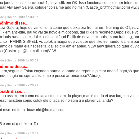
a janela, escrito backpack 1, so vc clik em OK. Isso funciona com colquer intem, q
gar. vlw aew Galera, colquer coisa me add no msn (Castro_prt@hotmail.com) vlw,
 de julho de 2009 às 03:05
ônimo disse...
ew Galera, hoje eu vim ensina como que deixa pra treinar em Treining de OT, vc va
clik em anti-ldle, dai vc vai de novo eim options, dai clik em reconect.Depois que vc 
m tools rune maker, dai clik eim eat food.E clik de novo eim tools, mana training, a
crito TRAINING SPELL vc colok a magia que vc quer que fike treinando, dai em bai
anto de mana ela necessita, dai so clik em enabled, VLW aew galera colquer duv
n (Castro_prt@hotmail.com)VLW.
 de julho de 2009 às 03:52
ônimo disse...
lera,seguinte.Estou caçando normal,quando de repente,o char anda 1 sqm,só que 
ndo magia no sqm atrás,como e posso arrumar isso?Abraço
 de julho de 2009 às 20:21
biaBr
disse...
,tipo assim,tem como eu taca sd no sqm do player,mas é q qdo et uso target n vai t
osschairs,tem como colok ele p taca sd no sqm q o player vai anda?
w
d msn :eminen_foxworld@hotmail.com
S:é em ot q eu kero :D)
 de julho de 2009 às 13:37