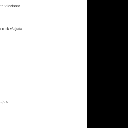
er selecionar
click =/ ajuda
ajeto