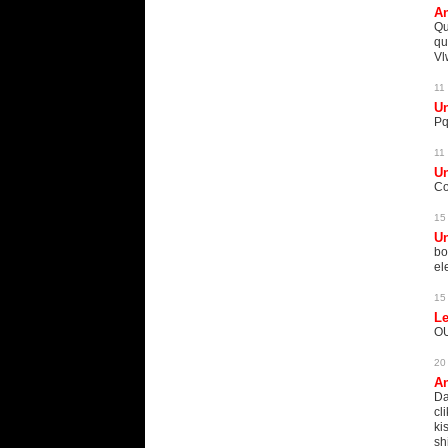
An
Qu
qu
Vl
11
U
Pq
11
U
Co
15
U
bo
el
15
L
OU
20
An
Da
cl
ki
sh