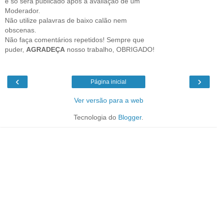
e só será publicado após a avaliação de um
Moderador.
Não utilize palavras de baixo calão nem
obscenas.
Não faça comentários repetidos! Sempre que
puder,
AGRADEÇA
nosso trabalho, OBRIGADO!
‹
›
Página inicial
Ver versão para a web
Tecnologia do
Blogger
.