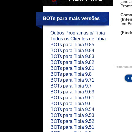
janela
Pronto
Como 
BOTs para mais versões
(Inte
em
F
(Fire
Outros Programas p/ Tibia
Todos os Clientes de Tibia
BOTs para Tibia 9.85
BOTs para Tibia 9.84
BOTs para Tibia 9.83
BOTs para Tibia 9.82
Postar um c
BOTs para Tibia 9.81
BOTs para Tibia 9.8
BOTs para Tibia 9.71
BOTs para Tibia 9.7
BOTs para Tibia 9.63
BOTs para Tibia 9.61
BOTs para Tibia 9.6
BOTs para Tibia 9.54
BOTs para Tibia 9.53
BOTs para Tibia 9.52
BOTs para Tibia 9.51