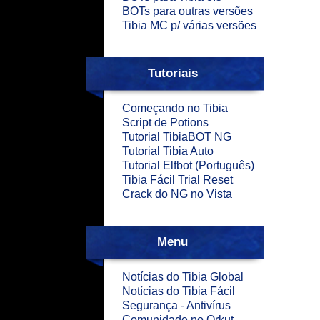
BOTs para outras versões
Tibia MC p/ várias versões
Tutoriais
Começando no Tibia
Script de Potions
Tutorial TibiaBOT NG
Tutorial Tibia Auto
Tutorial Elfbot (Português)
Tibia Fácil Trial Reset
Crack do NG no Vista
Menu
Notícias do Tibia Global
Notícias do Tibia Fácil
Segurança - Antivírus
Comunidade no Orkut