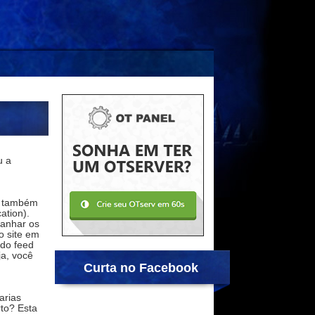
u a
a também
ation).
panhar os
o site em
 do feed
a, você
Curta no Facebook
arias
to? Esta