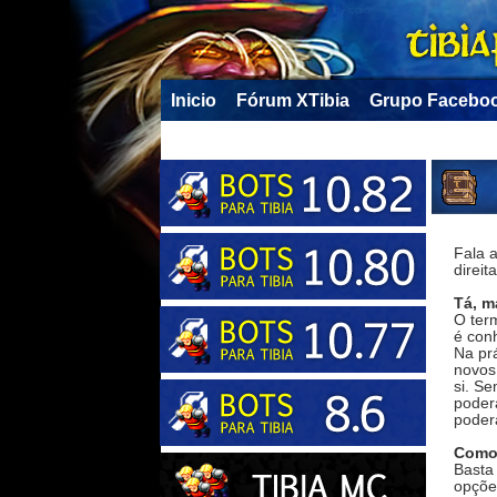
Inicio
Fórum XTibia
Grupo Facebo
Fala 
direit
Tá, m
O ter
é con
Na pr
novos 
si. Se
poder
poderá
Como
Basta 
opçõe