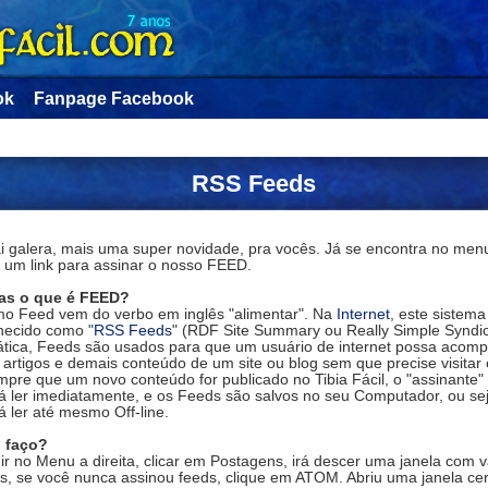
ok
Fanpage Facebook
RSS Feeds
ai galera, mais uma super novidade, pra vocês. Já se encontra no men
a um link para assinar o nosso FEED.
as o que é FEED?
mo Feed vem do verbo em inglês "alimentar". Na
Internet
, este sistem
hecido como "
RSS Feeds
" (RDF Site Summary ou Really Simple Syndic
ática, Feeds são usados para que um usuário de internet possa acom
artigos e demais conteúdo de um site ou blog sem que precise visitar 
mpre que um novo conteúdo for publicado no Tibia Fácil, o "assinante"
á ler imediatamente, e os Feeds são salvos no seu Computador, ou sej
 ler até mesmo Off-line.
 faço?
ir no Menu a direita, clicar em Postagens, irá descer uma janela com v
s, se você nunca assinou feeds, clique em ATOM. Abriu uma janela cer