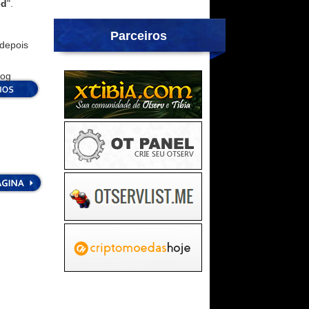
ed
".
Parceiros
depois
log