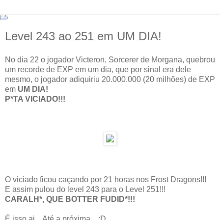
Level 243 ao 251 em UM DIA!
No dia 22 o jogador Victeron, Sorcerer de Morgana, quebrou
um recorde de EXP em um dia, que por sinal era dele
mesmo, o jogador adiquiriu 20.000.000 (20 milhões) de EXP
em
UM DIA!
P*TA VICIADO!!!
O viciado ficou caçando por 21 horas nos Frost Dragons!!!
E assim pulou do level 243 para o Level 251!!!
CARALH*, QUE BOTTER FUDID*!!!
É isso ai... Até a próxima... ;D