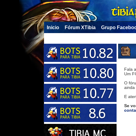
Inicio
Fórum XTibia
Grupo Facebo
Fala a
Um FÓ
O fór
ainda 
E ate
Se vo
conta