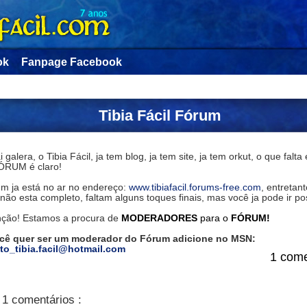
ok
Fanpage Facebook
Tibia Fácil Fórum
i galera, o Tibia Fácil, ja tem blog, ja tem site, ja tem orkut, o que falta
RUM é claro!
um ja está no ar no endereço:
www.tibiafacil.forums-free.com
, entretant
não esta completo, faltam alguns toques finais, mas você ja pode ir po
nção! Estamos a procura de
MODERADORES
para o
FÓRUM!
cê quer ser um moderador do Fórum adicione no MSN:
to_tibia.facil@hotmail.com
1 come
1 comentários :