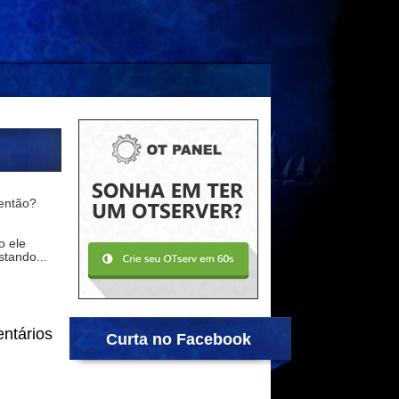
 então?
o ele
stando...
ntários
Curta no Facebook