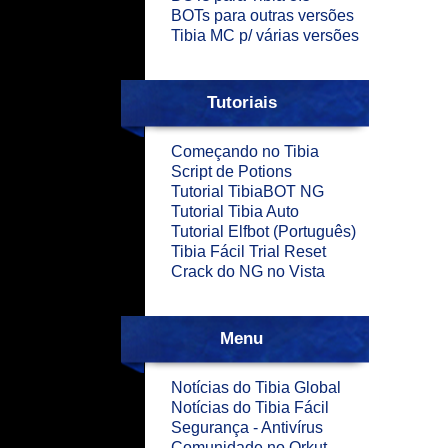
BOTs para outras versões
Tibia MC p/ várias versões
Tutoriais
Começando no Tibia
Script de Potions
Tutorial TibiaBOT NG
Tutorial Tibia Auto
Tutorial Elfbot (Português)
Tibia Fácil Trial Reset
Crack do NG no Vista
Menu
Notícias do Tibia Global
Notícias do Tibia Fácil
Segurança - Antivírus
Comunidade no Orkut