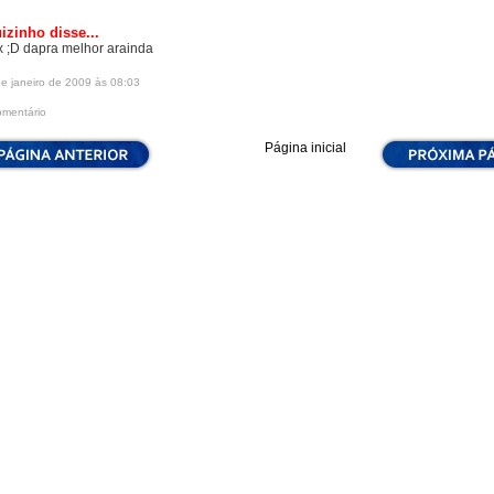
uizinho
disse...
x ;D dapra melhor arainda
de janeiro de 2009 às 08:03
omentário
Página inicial