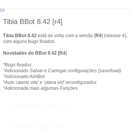
Tibia BBot 8.42 [r4]
Tibia BBot 8.42
está de volta com a versão [
R4
] (release 4),
com alguns bugs fixados.
Novidades do BBot 8.42 [R4
]
*Bugs fixados
*Adicionado Salvar e Carregar configurações (save/load)
*Adicionado AimBot
*Auto 'utamo vita' e 'utana vid' reconfigurados
*Adicionada mais algumas Funções
Tibia BBot 8.42 [r4]
Tutorial Tibia BBot