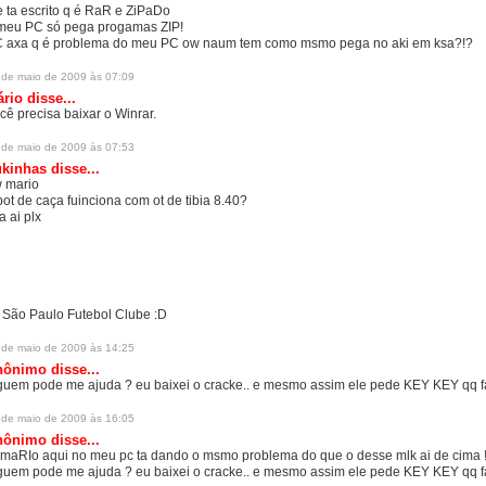
e ta escrito q é RaR e ZiPaDo
meu PC só pega progamas ZIP!
 axa q é problema do meu PC ow naum tem como msmo pega no aki em ksa?!?
 de maio de 2009 às 07:09
ário
disse...
cê precisa baixar o Winrar.
 de maio de 2009 às 07:53
kinhas disse...
 mario
bot de caça fuinciona com ot de tibia 8.40?
a ai plx
 São Paulo Futebol Clube :D
 de maio de 2009 às 14:25
ônimo disse...
guem pode me ajuda ? eu baixei o cracke.. e mesmo assim ele pede KEY KEY qq 
 de maio de 2009 às 16:05
ônimo disse...
 maRIo aqui no meu pc ta dando o msmo problema do que o desse mlk ai de cima 
guem pode me ajuda ? eu baixei o cracke.. e mesmo assim ele pede KEY KEY qq 