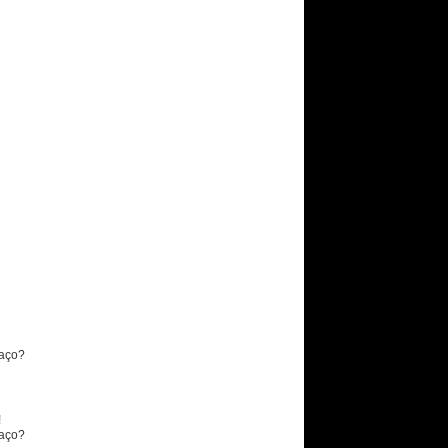
faço?
!
faço?