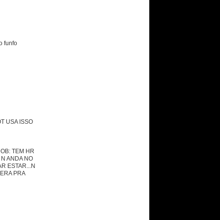
o funfo
OT USA ISSO
ROB: TEM HR
 N ANDA NO
R ESTAR...N
 ERA PRA