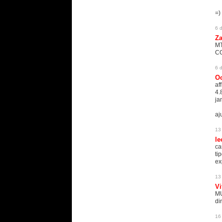
=)
6 
Za
M
C
6 
Oc
af
4.
ja
a
13
l
ca
ti
ex
13
Vi
MU
di
16