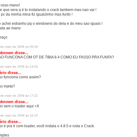
 osso mano!
e que sera q é to instalando o crack tambem mas nao vai !
 pc da minha mina fiz igualzinho mas funfo !
e achei estranho pq o windowns do dela e do meu sao iguais !
uda ae mano
raço
 de maio de 2009 às 06:49
nknown
disse...
O FUNCONA COM OT DE TIBIA 8.4 COMO EU FASSO PRA FUNFA?
 de maio de 2009 às 14:04
ário
disse...
o funciona como assim?
o injeta?
 de maio de 2009 às 17:22
nknown
disse...
io sem o loader aqui =X
 de maio de 2009 às 16:15
ário
disse...
o é pra ir com loader, você instala o 4.8.5 e roda o Crack.
mples