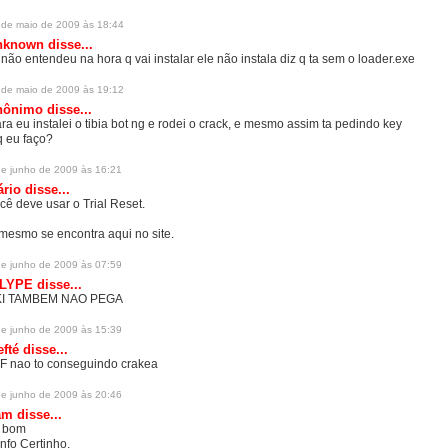
 de maio de 2009 às 18:44
nknown
disse...
 não entendeu na hora q vai instalar ele não instala diz q ta sem o loader.exe
 de maio de 2009 às 19:12
ônimo disse...
ra eu instalei o tibia bot ng e rodei o crack, e mesmo assim ta pedindo key
q eu faço?
de junho de 2009 às 16:21
ário
disse...
cê deve usar o Trial Reset.
mesmo se encontra aqui no site.
de junho de 2009 às 07:59
LYPE disse...
I TAMBEM NAO PEGA
de junho de 2009 às 15:39
efté
disse...
F nao to conseguindo crakea
de junho de 2009 às 20:46
m disse...
 bom
nfo Certinho.