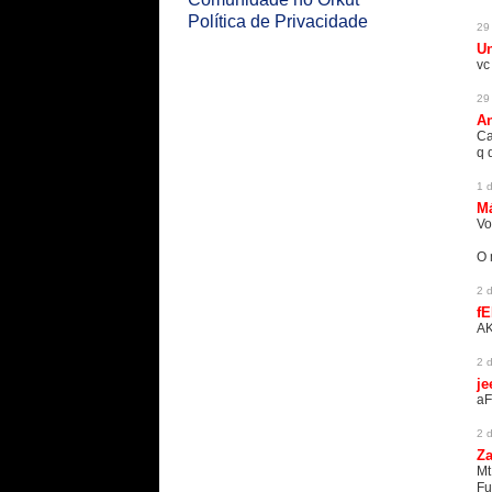
Política de Privacidade
29
U
vc
29
An
Ca
q 
1 
M
Vo
O 
2 
fE
AK
2 
je
aF
2 
Za
Mt
Fu