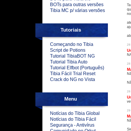
BOTs para outras versões
Ta
qu
Tibia MC p/ várias versões
no
at
aj
Tutoriais
ab
Começando no Tibia
28
Script de Potions
U
NA
Tutorial TibiaBOT NG
Tutorial Tibia Auto
28
Tutorial Elfbot (Português)
M
Tibia Fácil Trial Reset
Nã
Crack do NG no Vista
Nã
28
U
Menu
ve
29
Notícias do Tibia Global
M
Notícias do Tibia Fácil
Nã
Segurança - Antivírus
Si
Comunidade no Orkut