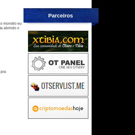
Parceiros
do monstro eu
ta abrindo o
 pra