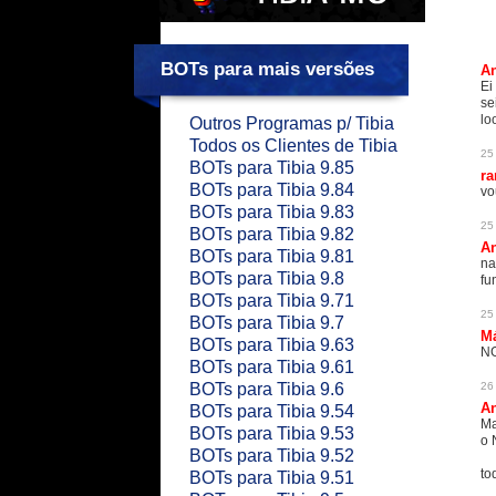
BOTs para mais versões
An
Ei
se
lo
Outros Programas p/ Tibia
Todos os Clientes de Tibia
25
BOTs para Tibia 9.85
ra
BOTs para Tibia 9.84
vo
BOTs para Tibia 9.83
25
BOTs para Tibia 9.82
An
BOTs para Tibia 9.81
na
BOTs para Tibia 9.8
fu
BOTs para Tibia 9.71
25
BOTs para Tibia 9.7
M
BOTs para Tibia 9.63
NG
BOTs para Tibia 9.61
BOTs para Tibia 9.6
26
An
BOTs para Tibia 9.54
Ma
BOTs para Tibia 9.53
o 
BOTs para Tibia 9.52
to
BOTs para Tibia 9.51