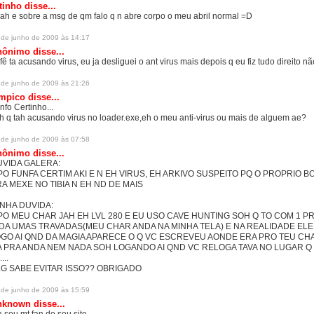
tinho disse...
ah e sobre a msg de qm falo q n abre corpo o meu abril normal =D
 de junho de 2009 às 14:17
ônimo disse...
fê ta acusando virus, eu ja desliguei o ant virus mais depois q eu fiz tudo direito nã
 de junho de 2009 às 21:26
mpico disse...
nfo Certinho...
h q tah acusando virus no loader.exe,eh o meu anti-virus ou mais de alguem ae?
 de junho de 2009 às 07:58
ônimo disse...
VIDA GALERA:
PO FUNFA CERTIM AKI E N EH VIRUS, EH ARKIVO SUSPEITO PQ O PROPRIO B
A MEXE NO TIBIA N EH ND DE MAIS
NHA DUVIDA:
PO MEU CHAR JAH EH LVL 280 E EU USO CAVE HUNTING SOH Q TO COM 1 P
DA UMAS TRAVADAS(MEU CHAR ANDA NA MINHA TELA) E NA REALIDADE ELE
GO AI QND DA MAGIA APARECE O Q VC ESCREVEU AONDE ERA PRO TEU CHA
 PRA ANDA NEM NADA SOH LOGANDO AI QND VC RELOGA TAVA NO LUGAR Q
...
G SABE EVITAR ISSO?? OBRIGADO
 de junho de 2009 às 15:59
nknown
disse...