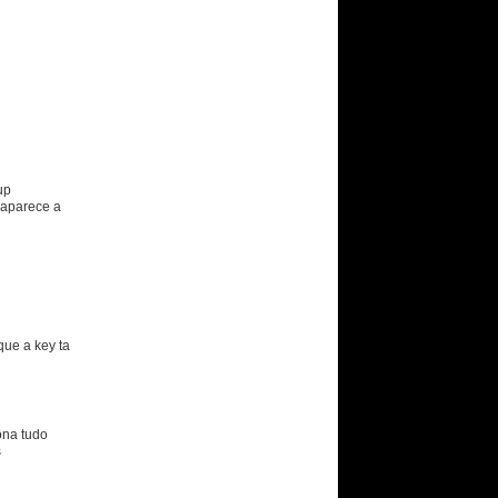
up
a aparece a
que a key ta
ona tudo
s