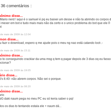
36 comentários :
ônimo disse...
 Mario nerd ! aqui é o samuel é pq eu baixei um desse e não ta abrindo os corpos 
i mexer em bot e tudo mais mais não da certo e o unico problema do bot que ele ñ 
ot
 de maio de 2009 às 12:04
mon disse...
u fazr o download, espero q me ajude pois o meu ng nao está catando loot-.-
 de maio de 2009 às 15:11
ônimo disse...
o to conseguindo crackiar da uma msg q tem q pagar depois de 3 dias oq eu fasso
ncionar?
 de maio de 2009 às 19:05
ário
disse...
's 8.40- não abrem corpos. Não sei o porque.
 de maio de 2009 às 08:20
ônimo disse...
rio
NG daki naum pega no meu PC eu só keria saber o pq!
dos os dias to tentando estala ele + naum dá...