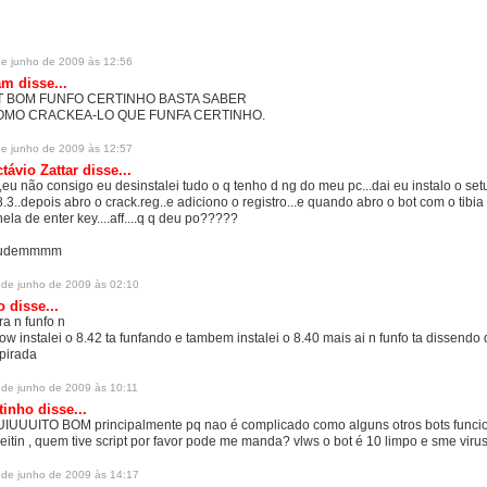
de junho de 2009 às 12:56
m disse...
T BOM FUNFO CERTINHO BASTA SABER
OMO CRACKEA-LO QUE FUNFA CERTINHO.
de junho de 2009 às 12:57
távio Zattar
disse...
f,eu não consigo eu desinstalei tudo o q tenho d ng do meu pc...dai eu instalo o set
8.3..depois abro o crack.reg..e adiciono o registro...e quando abro o bot com o tibi
nela de enter key....aff....q q deu po?????
judemmmm
 de junho de 2009 às 02:10
eo
disse...
ra n funfo n
pow instalei o 8.42 ta funfando e tambem instalei o 8.40 mais ai n funfo ta dissendo 
pirada
 de junho de 2009 às 10:11
tinho disse...
IUUUITO BOM principalmente pq nao é complicado como alguns otros bots funci
reitin , quem tive script por favor pode me manda? vlws o bot é 10 limpo e sme viru
 de junho de 2009 às 14:17