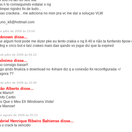
a sou mt fan do seu site
s n to conseguindo estalar o ng
limpei rigistro fis de tudo...
nao crackeia... me adiciona no msn pra vc me dar a soluçao VLW
uno_k8@hotmail.com
de julho de 2009 às 23:04
nknown
disse...
e algum host pode me dizer pke eu tento crakia o ng 8.40 e não ta funfando tipow 
tng e crico bot e talz crakeo mais dae qando vo jogar diz que ta expired
 de julho de 2009 às 04:10
ônimo disse...
o consigo baxar!!
go qndo finaliza o download no 4share diz q a conexão foi reconfigurada =/
agora ??
 de julho de 2009 às 10:39
ão Alberto
disse...
w Mario!!
nfo Certin
so Que o Meu Eh Windowns Vista!
w Manow!
de agosto de 2009 às 05:23
briel Henrique Ribeiro Bahiense
disse...
a o crack ta vencido