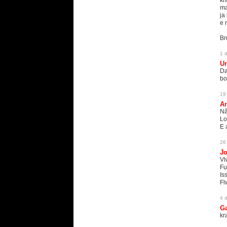
kr
ma
ja 
e 
Br
1 
U
Da
bo
19
An
Nã
Lo
E 
26
Jo
Vl
Fu
Is
Fl
4 
Ga
kr