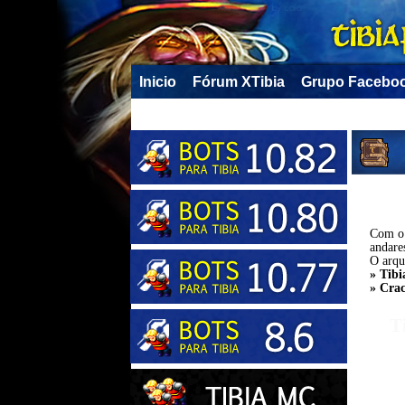
Inicio
Fórum XTibia
Grupo Facebo
Com o 
andare
O arqu
» Tibi
» Crac
T