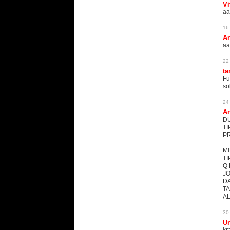
Vi
aa
16
An
aa
22
ta
Fu
so
24
An
DU
TI
PR
MI
TI
Q 
JO
DA
TA.
AL
30
U