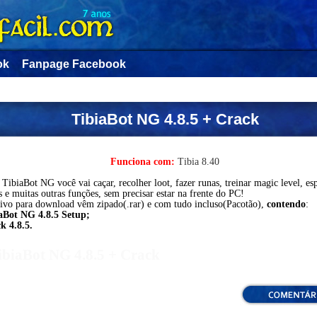
ok
Fanpage Facebook
TibiaBot NG 4.8.5 + Crack
Funciona com:
Tibia 8.40
TibiaBot NG você vai caçar, recolher loot, fazer runas, treinar magic level, esp
s e muitas outras funções, sem precisar estar na frente do PC!
ivo para download vêm zipado(.rar) e com tudo incluso(Pacotão),
contendo
:
aBot NG 4.8.5 Setup;
k 4.8.5.
ibiaBot NG 4.8.5 + Crack