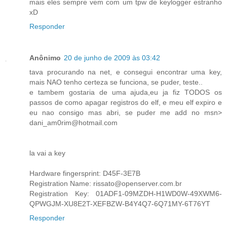
mais eles sempre vem com um tpw de keylogger estranho
xD
Responder
Anônimo
20 de junho de 2009 às 03:42
tava procurando na net, e consegui encontrar uma key,
mais NAO tenho certeza se funciona, se puder, teste..
e tambem gostaria de uma ajuda,eu ja fiz TODOS os
passos de como apagar registros do elf, e meu elf expiro e
eu nao consigo mas abri, se puder me add no msn>
dani_am0rim@hotmail.com
la vai a key
Hardware fingersprint: D45F-3E7B
Registration Name: rissato@openserver.com.br
Registration Key: 01ADF1-09MZDH-H1WD0W-49XWM6-
QPWGJM-XU8E2T-XEFBZW-B4Y4Q7-6Q71MY-6T76YT
Responder