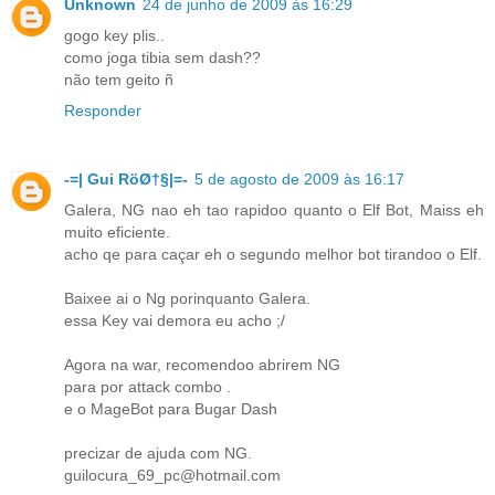
Unknown
24 de junho de 2009 às 16:29
gogo key plis..
como joga tibia sem dash??
não tem geito ñ
Responder
-=| Gui RöØ†§|=-
5 de agosto de 2009 às 16:17
Galera, NG nao eh tao rapidoo quanto o Elf Bot, Maiss eh
muito eficiente.
acho qe para caçar eh o segundo melhor bot tirandoo o Elf.
Baixee ai o Ng porinquanto Galera.
essa Key vai demora eu acho ;/
Agora na war, recomendoo abrirem NG
para por attack combo .
e o MageBot para Bugar Dash
precizar de ajuda com NG.
guilocura_69_pc@hotmail.com