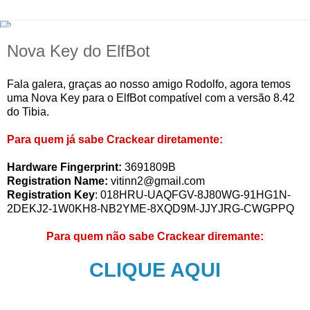
Nova Key do ElfBot
Fala galera, graças ao nosso amigo Rodolfo, agora temos
uma Nova Key para o ElfBot compatível com a versão 8.42
do Tibia.
Para quem já sabe Crackear diretamente:
Hardware Fingerprint:
3691809B
Registration Name:
vitinn2@gmail.com
Registration Key
: 018HRU-UAQFGV-8J80WG-91HG1N-
2DEKJ2-1W0KH8-NB2YME-8XQD9M-JJYJRG-CWGPPQ
Para quem não sabe Crackear diremante:
CLIQUE AQUI