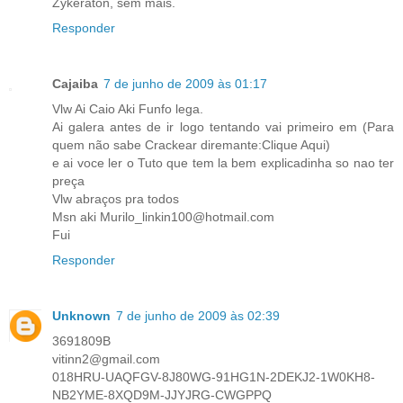
Zykeraton, sem mais.
Responder
Cajaiba
7 de junho de 2009 às 01:17
Vlw Ai Caio Aki Funfo lega.
Ai galera antes de ir logo tentando vai primeiro em (Para
quem não sabe Crackear diremante:Clique Aqui)
e ai voce ler o Tuto que tem la bem explicadinha so nao ter
preça
Vlw abraços pra todos
Msn aki Murilo_linkin100@hotmail.com
Fui
Responder
Unknown
7 de junho de 2009 às 02:39
3691809B
vitinn2@gmail.com
018HRU-UAQFGV-8J80WG-91HG1N-2DEKJ2-1W0KH8-
NB2YME-8XQD9M-JJYJRG-CWGPPQ