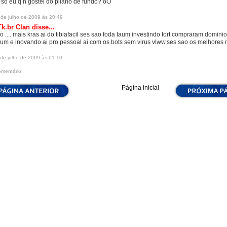
i só eu q n gostei do pllano de fundo? oO
 de julho de 2009 às 20:49
k.br Clan
disse...
o .... mais kras ai do tibiafacil ses sao foda taum investindo fort compraram dominio
rum e inovando ai pro pessoal ai com os bots sem virus vlww.ses sao os melhores
 de julho de 2009 às 01:10
omentário
Página inicial