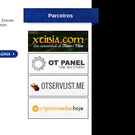
Parceiros
 ,fizeram
 msm