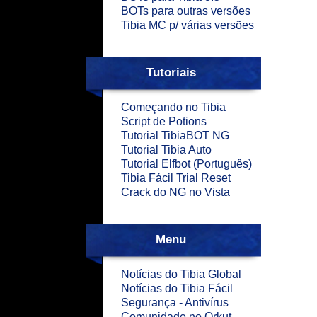
BOTs para outras versões
Tibia MC p/ várias versões
Tutoriais
Começando no Tibia
Script de Potions
Tutorial TibiaBOT NG
Tutorial Tibia Auto
Tutorial Elfbot (Português)
Tibia Fácil Trial Reset
Crack do NG no Vista
Menu
Notícias do Tibia Global
Notícias do Tibia Fácil
Segurança - Antivírus
Comunidade no Orkut