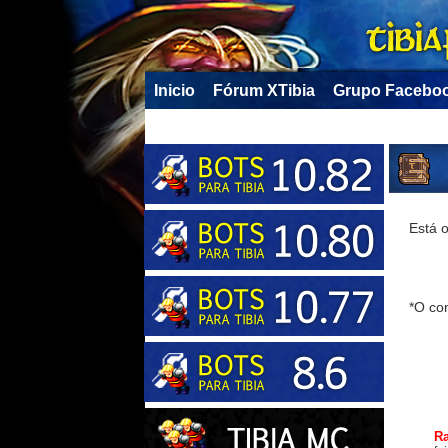
Inicio
Fórum XTibia
Grupo Facebo
Está o
*O co
Ra