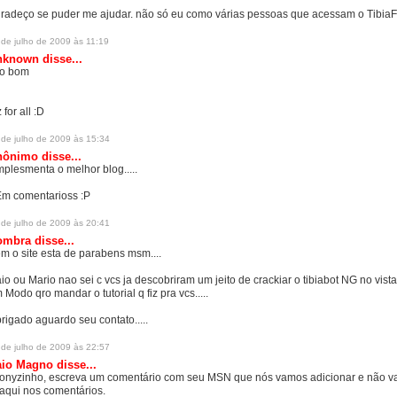
radeço se puder me ajudar. não só eu como várias pessoas que acessam o TibiaFá
 de julho de 2009 às 11:19
nknown
disse...
o bom
 for all :D
 de julho de 2009 às 15:34
ônimo disse...
mplesmenta o melhor blog.....
m comentarioss :P
 de julho de 2009 às 20:41
ombra
disse...
m o site esta de parabens msm....
io ou Mario nao sei c vcs ja descobriram um jeito de crackiar o tibiabot NG no vist
 Modo qro mandar o tutorial q fiz pra vcs.....
rigado aguardo seu contato.....
 de julho de 2009 às 22:57
aio Magno
disse...
onyzinho, escreva um comentário com seu MSN que nós vamos adicionar e não v
 aqui nos comentários.