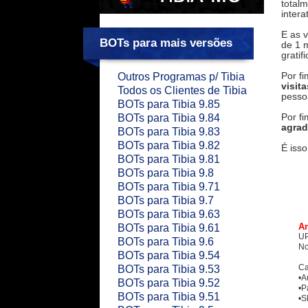
totalm
intera
E as 
BOTs para mais versões
de 1 m
gratif
Por f
Outros Programas p/ Tibia
visit
Todos os Clientes de Tibia
pesso
BOTs para Tibia 9.85
Por f
BOTs para Tibia 9.84
agra
BOTs para Tibia 9.83
BOTs para Tibia 9.82
É isso
BOTs para Tibia 9.81
BOTs para Tibia 9.8
BOTs para Tibia 9.71
BOTs para Tibia 9.7
BOTs para Tibia 9.63
An
BOTs para Tibia 9.61
UP
BOTs para Tibia 9.6
No
BOTs para Tibia 9.54
Ca
BOTs para Tibia 9.53
•A
BOTs para Tibia 9.52
•P
BOTs para Tibia 9.51
•S