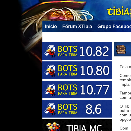
Inicio
Fórum XTibia
Grupo Facebo
Fala a
Como 
templ
impla
També
com a
O Tibi
outra
com u
opções
Com i