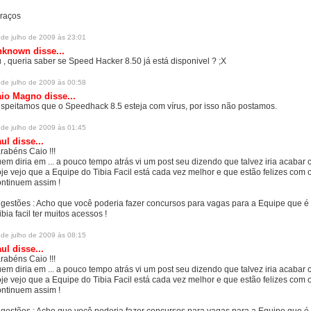
raços
 de julho de 2009 às 23:01
nknown
disse...
 , queria saber se Speed Hacker 8.50 já está disponivel ? ;X
 de julho de 2009 às 00:58
aio Magno
disse...
speitamos que o Speedhack 8.5 esteja com vírus, por isso não postamos.
 de julho de 2009 às 01:45
aul
disse...
rabéns Caio !!!
em diria em ... a pouco tempo atrás vi um post seu dizendo que talvez iria acabar c
je vejo que a Equipe do Tibia Facil está cada vez melhor e que estão felizes com 
ntinuem assim !
gestões : Acho que você poderia fazer concursos para vagas para a Equipe que é
tibia facil ter muitos acessos !
 de julho de 2009 às 08:15
aul
disse...
rabéns Caio !!!
em diria em ... a pouco tempo atrás vi um post seu dizendo que talvez iria acabar c
je vejo que a Equipe do Tibia Facil está cada vez melhor e que estão felizes com 
ntinuem assim !