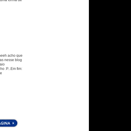
 uma forma de
eheeh acho que
as nesse blog
aio
o :P...Em fim:
de