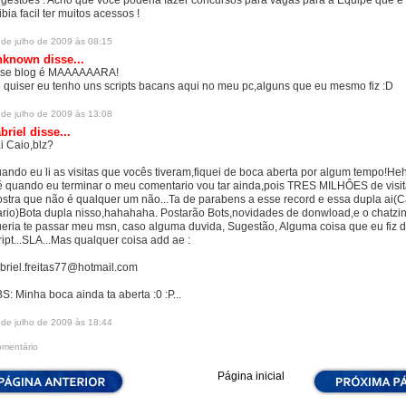
gestões : Acho que você poderia fazer concursos para vagas para a Equipe que é
tibia facil ter muitos acessos !
 de julho de 2009 às 08:15
nknown
disse...
se blog é MAAAAAARA!
 quiser eu tenho uns scripts bacans aqui no meu pc,alguns que eu mesmo fiz :D
 de julho de 2009 às 13:08
briel
disse...
i Caio,blz?
ando eu li as visitas que vocês tiveram,fiquei de boca aberta por algum tempo!H
é quando eu terminar o meu comentario vou tar ainda,pois TRES MILHÔES de visit
stra que não é qualquer um não...Ta de parabens a esse record e essa dupla ai(C
rio)Bota dupla nisso,hahahaha. Postarão Bots,novidades de donwload,e o chatzinh
eria te passar meu msn, caso alguma duvida, Sugestão, Alguma coisa que eu fiz 
ript...SLA...Mas qualquer coisa add ae :
briel.freitas77@hotmail.com
S: Minha boca ainda ta aberta :0 :P...
 de julho de 2009 às 18:44
omentário
Página inicial