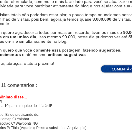
ente reformulado, com muito mais facilidade para você se atualizar e 
tividade para voce participar ativamente do blog e nos ajudar com sua 
visitas totais não poderiam estar pior, a pouco tempo anunciamos nos
ilhão de visitas, pois bem, agora já temos quase
3.000.000
de visitas,
icante.
im quero agradecer a todos por mais um recorde, tivemos mais de
90.0
as em um unico dia
, isso mesmo 90.000, neste dia pudemos ver até
5
as on-line simultaneamente no blog.
im quero que você
comente
essa postagem, fazendo
sugestões
,
decimentos
e até mesmo
críticas sugestivas
.
 ai, abraços, e até a próxima!
11 comentários :
ônimo disse...
!
ta 10 para a equipe do tibiafacil!
io, Estou precisando do:
utomap C/ Yalahar
acotão C/ Wayponts NG
kins P/ Tibia (Aquele q Precisa substituir o Arquivo pic).