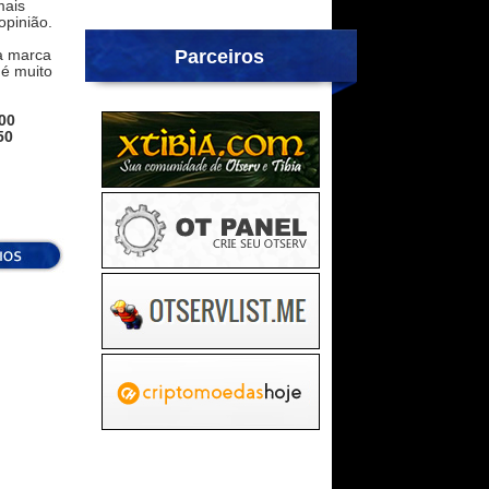
mais
opinião.
Parceiros
sa marca
 é muito
00
50