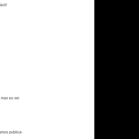
cil!
a mas eu sei
amos publica-