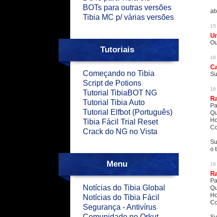
BOTs para outras versões
ab
Tibia MC p/ várias versões
15
U
Ou
Tutoriais
16
C
Começando no Tibia
Su
Script de Potions
16
Tutorial TibiaBOT NG
R
Tutorial Tibia Auto
Pa
Tutorial Elfbot (Português)
Qu
Ho
Tibia Fácil Trial Reset
Co
Crack do NG no Vista
Su
o 
Menu
16
R
Pa
Notícias do Tibia Global
Qu
Ho
Notícias do Tibia Fácil
Co
Segurança - Antivírus
Comunidade no Orkut