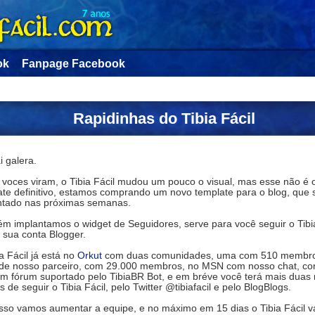
ok
Fanpage Facebook
Rapidinhas do Tibia Fácil
i galera.
voces viram, o Tibia Fácil mudou um pouco o visual, mas esse não é 
ate definitivo, estamos comprando um novo template para o blog, que 
ntado nas próximas semanas.
m implantamos o widget de Seguidores, serve para você seguir o Tibia
 sua conta Blogger.
a Fácil já está no
Orkut
com duas comunidades, uma com 510 membro
 de nosso parceiro, com 29.000 membros, no MSN com nosso chat, c
m fórum suportado pelo TibiaBR Bot, e em bréve você terá mais duas
 de seguir o Tibia Fácil, pelo Twitter @tibiafacil e pelo BlogBlogs.
sso vamos aumentar a equipe, e no máximo em 15 dias o Tibia Fácil va