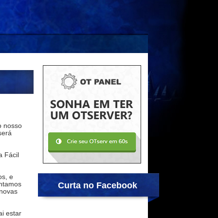
o nosso
será
 Fácil
s, e
ontamos
Curta no Facebook
 novas
i estar