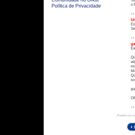
Su
o 
Política de Privacidade
16
U
Es
Se
16
ga
Ea
Qu
at
mo
Ma
Qu
sc
ga
OB
19
Postar um c