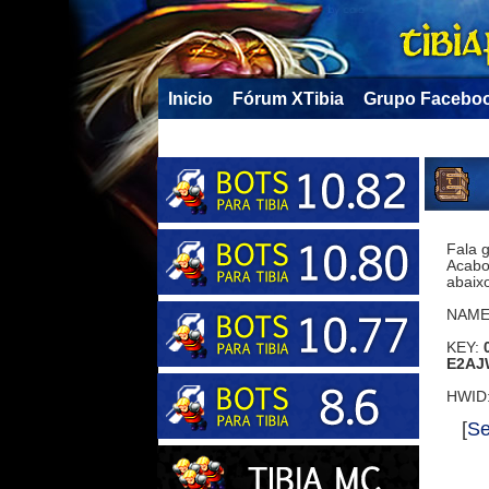
Inicio
Fórum XTibia
Grupo Facebo
Fala g
Acabo
abaixo
NAME
KEY:
E2AJ
HWID
[
Se