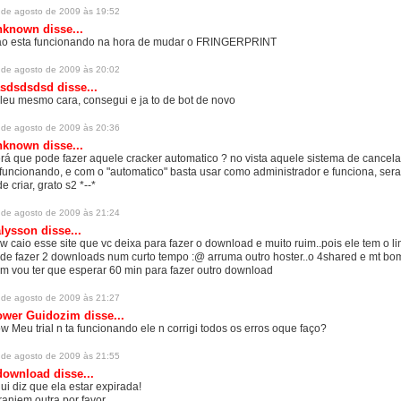
 de agosto de 2009 às 19:52
nknown
disse...
o esta funcionando na hora de mudar o FRINGERPRINT
 de agosto de 2009 às 20:02
asdsdsdsd
disse...
leu mesmo cara, consegui e ja to de bot de novo
 de agosto de 2009 às 20:36
nknown
disse...
rá que pode fazer aquele cracker automatico ? no vista aquele sistema de cancel
 funcionando, e com o "automatico" basta usar como administrador e funciona, sera
de criar, grato s2 *--*
 de agosto de 2009 às 21:24
alysson
disse...
w caio esse site que vc deixa para fazer o download e muito ruim..pois ele tem o li
de fazer 2 downloads num curto tempo :@ arruma outro hoster..o 4shared e mt bom
m vou ter que esperar 60 min para fazer outro download
 de agosto de 2009 às 21:27
ower Guidozim
disse...
w Meu trial n ta funcionando ele n corrigi todos os erros oque faço?
 de agosto de 2009 às 21:55
download
disse...
ui diz que ela estar expirada!
ranjem outra por favor.