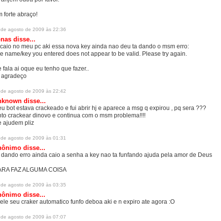
 forte abraço!
 de agosto de 2009 às 22:36
onas
disse...
 caio no meu pc aki essa nova key ainda nao deu ta dando o msm erro:
e name/key you entered does not appear to be valid. Please try again.
 fala ai oque eu tenho que fazer..
 agradeço
 de agosto de 2009 às 22:42
nknown
disse...
u bot estava crackeado e fui abrir hj e aparece a msg q expirou , pq sera ???
nto crackear dinovo e continua com o msm problema!!!!
 ajudem pliz
 de agosto de 2009 às 01:31
ônimo disse...
 dando erro ainda caio a senha a key nao ta funfando ajuda pela amor de Deus
RA FAZ ALGUMA COISA
 de agosto de 2009 às 03:35
ônimo disse...
ele seu craker automatico funfo deboa aki e n expiro ate agora :O
 de agosto de 2009 às 07:07