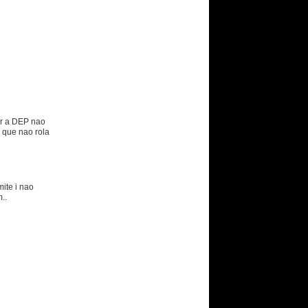
ar a DEP nao
 que nao rola
mite i nao
..