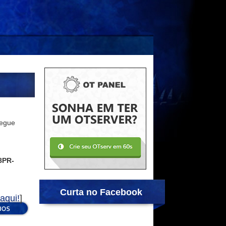
Segue
8PR-
Curta no Facebook
aqui!
]