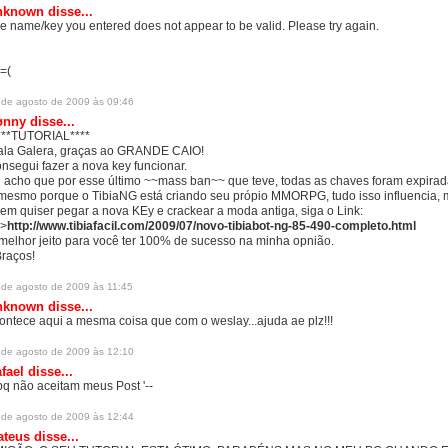
nknown
disse...
e name/key you entered does not appear to be valid. Please try again.
 =(
 de agosto de 2009 às 09:46
ønny
disse...
***TUTORIAL****
ala Galera, graças ao GRANDE CAIO!
nsegui fazer a nova key funcionar.
 acho que por esse último ~~mass ban~~ que teve, todas as chaves foram expirad
mesmo porque o TibiaNG está criando seu própio MMORPG, tudo isso influencia, 
em quiser pegar a nova KEy e crackear a moda antiga, siga o Link:
>
http://www.tibiafacil.com/2009/07/novo-tibiabot-ng-85-490-completo.html
melhor jeito para você ter 100% de sucesso na minha opnião.
raços!
 de agosto de 2009 às 11:45
nknown
disse...
ontece aqui a mesma coisa que com o weslay...ajuda ae plz!!!
 de agosto de 2009 às 12:10
fael
disse...
pq não aceitam meus Post '--
 de agosto de 2009 às 12:44
ateus
disse...