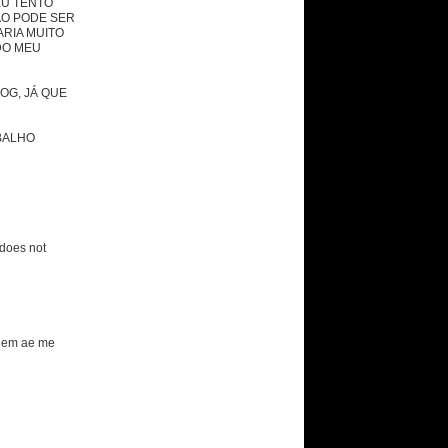
EU TENTO
ÃO PODE SER
RIA MUITO
DO MEU
OG, JÁ QUE
BALHO
does not
guem ae me