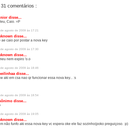
31 comentários :
unior
disse...
leu, Caio. =P
 de agosto de 2009 às 17:21
nknown
disse...
e ae caio por postar a nova key
 de agosto de 2009 às 17:30
nknown
disse...
meu nem expiro 'o.o
 de agosto de 2009 às 18:46
eilinhaa
disse...
w aki em csa nao qr funcionar essa nova key... :s
 de agosto de 2009 às 18:54
ônimo disse...
p
 de agosto de 2009 às 19:05
nknown
disse...
m não funfo aki essa nova-key vc espera oke ele faz sozinho(poko preguiçoso. :p)