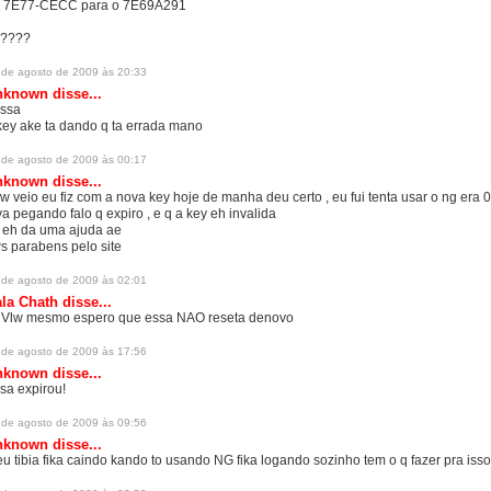
 7E77-CECC para o 7E69A291
????
 de agosto de 2009 às 20:33
nknown
disse...
ssa
key ake ta dando q ta errada mano
 de agosto de 2009 às 00:17
nknown
disse...
w veio eu fiz com a nova key hoje de manha deu certo , eu fui tenta usar o ng era 0
va pegando falo q expiro , e q a key eh invalida
 eh da uma ajuda ae
ws parabens pelo site
 de agosto de 2009 às 02:01
la Chath
disse...
 Vlw mesmo espero que essa NAO reseta denovo
 de agosto de 2009 às 17:56
nknown
disse...
sa expirou!
 de agosto de 2009 às 09:56
nknown
disse...
u tibia fika caindo kando to usando NG fika logando sozinho tem o q fazer pra iss