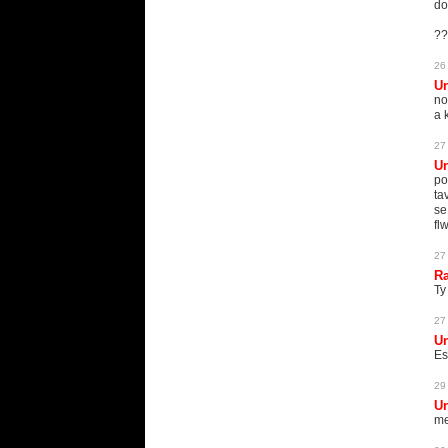
do
??
26
U
no
a 
27
U
po
ta
se
fl
27
Ra
Ty
27
U
Es
29
U
me