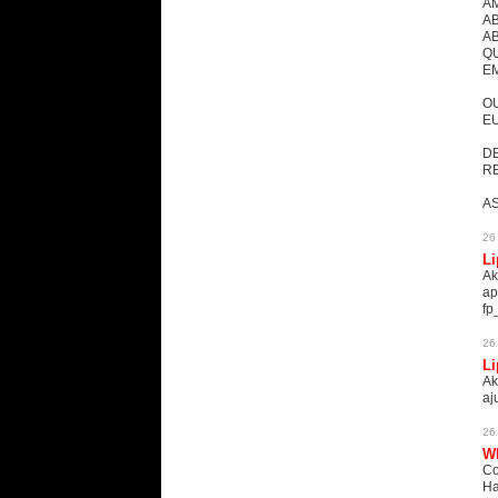
AM
AB
AB
QU
EM
OU
EU
DE
RE
AS
26
Li
Ak
ap
fp
26
Li
Ak
aj
26
W
Co
Ha