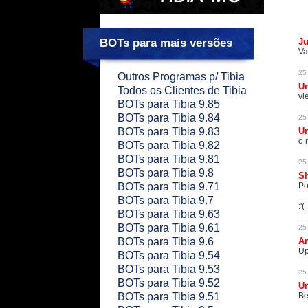
BOTs para mais versões
J
Va
25
Outros Programas p/ Tibia
U
Todos os Clientes de Tibia
vl
BOTs para Tibia 9.85
BOTs para Tibia 9.84
25
BOTs para Tibia 9.83
U
o 
BOTs para Tibia 9.82
BOTs para Tibia 9.81
25
BOTs para Tibia 9.8
Sh
BOTs para Tibia 9.71
Po
BOTs para Tibia 9.7
:'(
BOTs para Tibia 9.63
BOTs para Tibia 9.61
25
BOTs para Tibia 9.6
An
U
BOTs para Tibia 9.54
BOTs para Tibia 9.53
25
BOTs para Tibia 9.52
U
BOTs para Tibia 9.51
Be