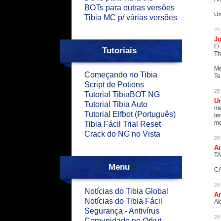
BOTs para outras versões
Um
Tibia MC p/ várias versões
25
J
Ei
Tutoriais
Th
Me
Começando no Tibia
Te
Script de Potions
25
Tutorial TibiaBOT NG
U
Tutorial Tibia Auto
me
Tutorial Elfbot (Português)
te
me
Tibia Fácil Trial Reset
Crack do NG no Vista
26
An
TA
Menu
CA
26
Notícias do Tibia Global
An
Notícias do Tibia Fácil
Ak
Segurança - Antivírus
26
Comunidade no Orkut