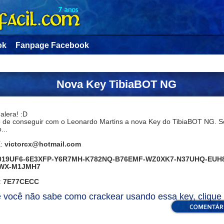
ok
Fanpage Facebook
Nova Key TibiaBOT NG
alera! :D
 de conseguir com o Leonardo Martins a nova Key do TibiaBOT NG. 
...
:
victorcx@hotmail.com
019UF6-6E3XFP-Y6R7MH-K782NQ-B76EMF-WZ0XK7-N37UHQ-EUH
WX-M1JMH7
:
7E77CECC
 você não sabe como crackear usando essa key, clique 