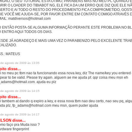
IGÃO, O SEU TUTORIAL ESTA ÓTIMO, PARABÉNS MAS NO MEU PC QUANDO 
RIR O LOADER DO TIBIABOT NG, ELE FICA DA UM ERRO QUE DIZ QUE ELE N
ERTO E AI TODO O RESTO DO PROCEDIMENTO FICA COMPROMETIDO, GOSTA
E VOCÊ ME AJUDA-SE, POR FAVOR ENTRE EM CONTATO COMIGO ATRAVÉS 
AIL: matdiversos@hotmail.com
 ENTÃO POSTA-SE ALGUMA INFORMAÇÃO PERANTE ESTE PROBLEMA NO BL
 ENTRO AQUI TODOS OS DIAS.
SDE JÁ AGRADEÇO E MAIS UMA VEZ O PARABENIZO PELO EXCELENTE TRA
ALIZADO.
S.: MATEUS
 de agosto de 2009 às 13:05
pito
disse...
i no meu pc tbm nao ta funcionando essa nova key, diz The name/key you entered 
pear to be valid. Please try again. alguem ae me ajuda pf. qqr coisa meu msn eh
_adams@hotmail.com. ajuda eu plz
 de agosto de 2009 às 14:15
pito
disse...
i tambem at dando q expiro a key, e essa nova tbm nao deu certo, nao seu pq, al
uda plz, fp_adams@hotmail.com meu msn, quem puder ajuda
 de agosto de 2009 às 14:17
ILSON
disse...
mo faço pra Muda isso ?
rdware fingerprint