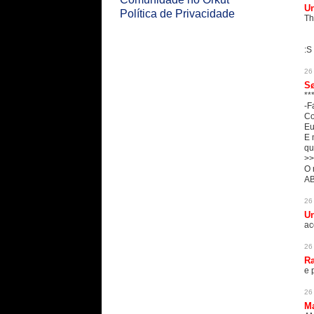
U
Política de Privacidade
Th
:S
26
S
**
-F
Co
Eu
E 
qu
>>
O 
AB
26
U
ac
26
Ra
e 
26
M