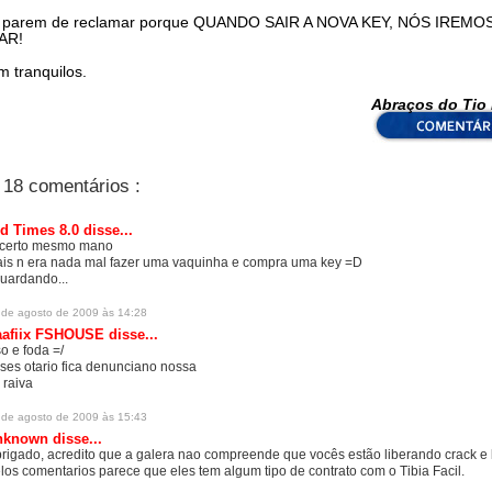
 parem de reclamar porque QUANDO SAIR A NOVA KEY, NÓS IREMO
AR!
 tranquilos.
Abraços do Tio 
18 comentários :
d Times 8.0
disse...
 certo mesmo mano
is n era nada mal fazer uma vaquinha e compra uma key =D
uardando...
 de agosto de 2009 às 14:28
aafiix FSHOUSE
disse...
so e foda =/
ses otario fica denunciano nossa
 raiva
 de agosto de 2009 às 15:43
nknown
disse...
rigado, acredito que a galera nao compreende que vocês estão liberando crack e 
los comentarios parece que eles tem algum tipo de contrato com o Tibia Facil.