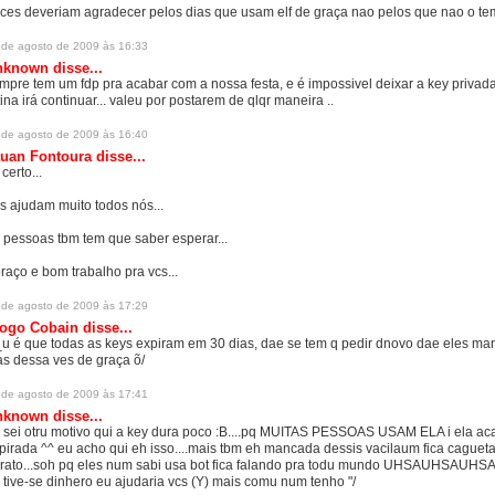
ces deveriam agradecer pelos dias que usam elf de graça nao pelos que nao o te
 de agosto de 2009 às 16:33
nknown
disse...
mpre tem um fdp pra acabar com a nossa festa, e é impossivel deixar a key privada
tina irá continuar... valeu por postarem de qlqr maneira ..
 de agosto de 2009 às 16:40
uan Fontoura
disse...
certo...
s ajudam muito todos nós...
 pessoas tbm tem que saber esperar...
raço e bom trabalho pra vcs...
 de agosto de 2009 às 17:29
iogo Cobain
disse...
u é que todas as keys expiram em 30 dias, dae se tem q pedir dnovo dae eles ma
s dessa ves de graça õ/
 de agosto de 2009 às 17:41
nknown
disse...
 sei otru motivo qui a key dura poco :B....pq MUITAS PESSOAS USAM ELA i ela a
pirada ^^ eu acho qui eh isso....mais tbm eh mancada dessis vacilaum fica cagueta
rato...soh pq eles num sabi usa bot fica falando pra todu mundo UHSAUHSAUHS
 tive-se dinhero eu ajudaria vcs (Y) mais comu num tenho "/