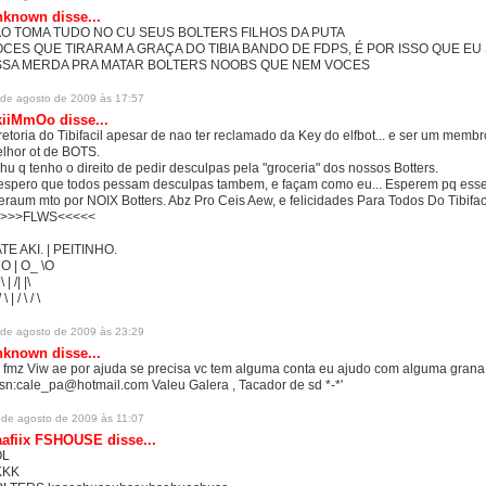
nknown
disse...
O TOMA TUDO NO CU SEUS BOLTERS FILHOS DA PUTA
CES QUE TIRARAM A GRAÇA DO TIBIA BANDO DE FDPS, É POR ISSO QUE EU
SSA MERDA PRA MATAR BOLTERS NOOBS QUE NEM VOCES
 de agosto de 2009 às 17:57
kiiMmOo
disse...
retoria do Tibifacil apesar de nao ter reclamado da Key do elfbot... e ser um memb
lhor ot de BOTS.
hu q tenho o direito de pedir desculpas pela "groceria" dos nossos Botters.
espero que todos pessam desculpas tambem, e façam como eu... Esperem pq esses
zeraum mto por NOIX Botters. Abz Pro Ceis Aew, e felicidades Para Todos Do Tibifac
>>>>FLWS<<<<<
TE AKI. | PEITINHO.
 O | O_ \O
|\ | /| |\
/ \ | / \ / \
 de agosto de 2009 às 23:29
nknown
disse...
 fmz Viw ae por ajuda se precisa vc tem alguma conta eu ajudo com alguma grana 
sn:cale_pa@hotmail.com Valeu Galera , Tacador de sd *-*'
 de agosto de 2009 às 11:07
aafiix FSHOUSE
disse...
OL
KKK