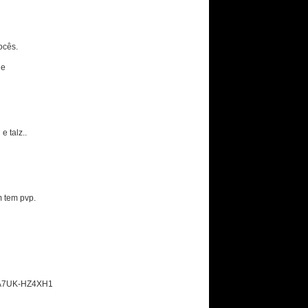
ocês.
 e
 talz..
m tem pvp.
A7UK-HZ4XH1