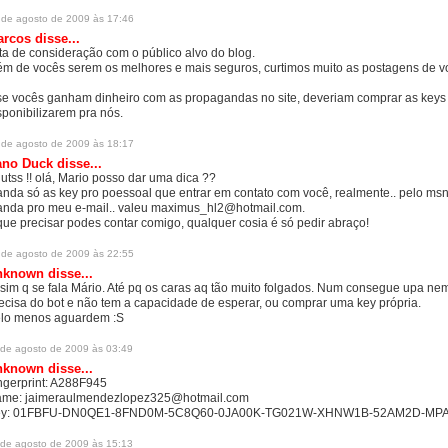
 de agosto de 2009 às 17:46
arcos
disse...
lta de consideração com o público alvo do blog.
ém de vocês serem os melhores e mais seguros, curtimos muito as postagens de v
se vocês ganham dinheiro com as propagandas no site, deveriam comprar as keys
sponibilizarem pra nós.
 de agosto de 2009 às 18:17
ano Duck
disse...
utss !! olá, Mario posso dar uma dica ??
nda só as key pro poessoal que entrar em contato com você, realmente.. pelo msn e
nda pro meu e-mail.. valeu maximus_hl2@hotmail.com.
que precisar podes contar comigo, qualquer cosia é só pedir abraço!
 de agosto de 2009 às 22:55
nknown
disse...
sim q se fala Mário. Até pq os caras aq tão muito folgados. Num consegue upa ne
ecisa do bot e não tem a capacidade de esperar, ou comprar uma key própria.
lo menos aguardem :S
 de agosto de 2009 às 03:49
nknown
disse...
ngerprint: A288F945
me: jaimeraulmendezlopez325@hotmail.com
ey: 01FBFU-DN0QE1-8FND0M-5C8Q60-0JA00K-TG021W-XHNW1B-52AM2D-MP
 de agosto de 2009 às 15:13