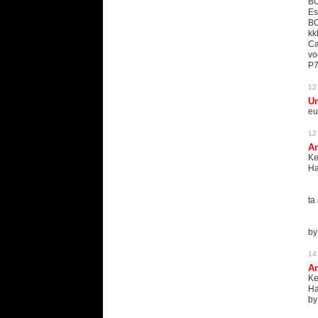
BO
Es
B
kk
Ca
vo
P7
12
U
eu
12
An
K
Ha
ta
by
14
An
K
Ha
by