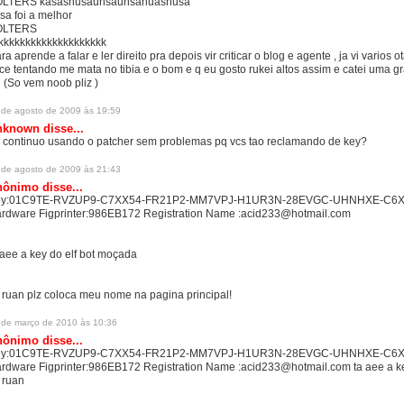
LTERS kasashusauhsauhsahuashusa
sa foi a melhor
OLTERS
kkkkkkkkkkkkkkkkkkkk
ra aprende a falar e ler direito pra depois vir criticar o blog e agente , ja vi varios 
ce tentando me mata no tibia e o bom e q eu gosto rukei altos assim e catei uma gr
 (So vem noob pliz )
 de agosto de 2009 às 19:59
nknown
disse...
 continuo usando o patcher sem problemas pq vcs tao reclamando de key?
 de agosto de 2009 às 21:43
ônimo disse...
ey:01C9TE-RVZUP9-C7XX54-FR21P2-MM7VPJ-H1UR3N-28EVGC-UHNHXE-C6
rdware Figprinter:986EB172 Registration Name :acid233@hotmail.com
 aee a key do elf bot moçada
 ruan plz coloca meu nome na pagina principal!
 de março de 2010 às 10:36
ônimo disse...
ey:01C9TE-RVZUP9-C7XX54-FR21P2-MM7VPJ-H1UR3N-28EVGC-UHNHXE-C6
rdware Figprinter:986EB172 Registration Name :acid233@hotmail.com ta aee a k
 ruan