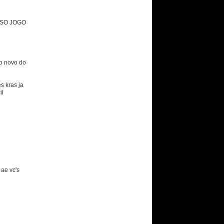
 SO JOGO
ro novo do
 kras ja
il
ae vc's