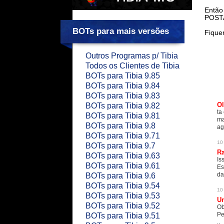
Então
POST
BOTs para mais versões
Fiquem
Outros Programas p/ Tibia
Todos os Clientes de Tibia
BOTs para Tibia 9.85
BOTs para Tibia 9.84
BOTs para Tibia 9.83
Ol
BOTs para Tibia 9.82
ta
BOTs para Tibia 9.81
ma
BOTs para Tibia 9.8
ag
BOTs para Tibia 9.71
10
BOTs para Tibia 9.7
R
BOTs para Tibia 9.63
Is
BOTs para Tibia 9.61
Es
da
BOTs para Tibia 9.6
BOTs para Tibia 9.54
10
BOTs para Tibia 9.53
U
BOTs para Tibia 9.52
Ob
Pe
BOTs para Tibia 9.51
..