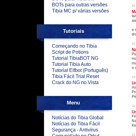
BOTs para outras versões
10
Tibia MC p/ várias versões
M
fa
al
e 
Tutoriais
di
10
Começando no Tibia
N
Script de Potions
Pu
Tutorial TibiaBOT NG
ma
ma
Tutorial Tibia Auto
o 
Tutorial Elfbot (Português)
Tibia Fácil Trial Reset
10
Crack do NG no Vista
U
As
Pr
Pe
Menu
11
U
Fi
Notícias do Tibia Global
Na
Notícias do Tibia Fácil
K
Segurança - Antivírus
11
Comunidade no Orkut