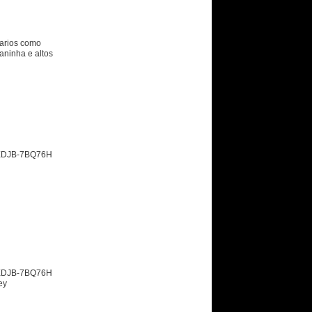
otarios como
aninha e altos
XDJB-7BQ76H
XDJB-7BQ76H
ey