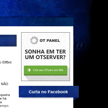
 ElfBot:
m NÃO
Curta no Facebook
 queira
ue há
ta
tempo.