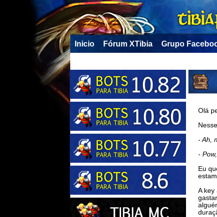
Inicio
Fórum XTibia
Grupo Facebo
Olá pe
Nesse
- Ah, 
- Pow,
Eu qu
estam
A key 
gastar
algué
duraç