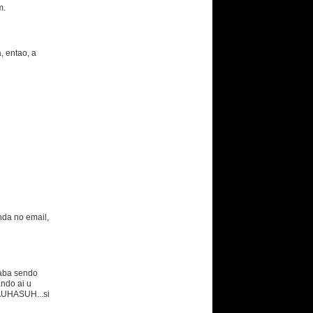
m.
, entao, a
nda no email,
caba sendo
ndo ai u
AUHASUH...si