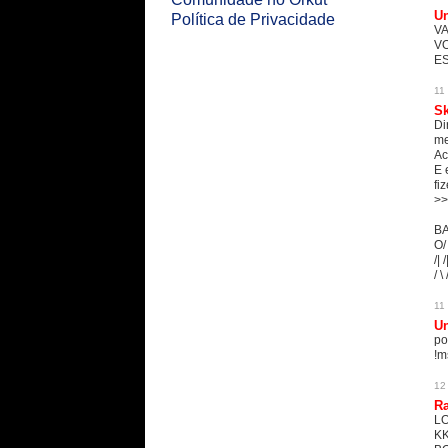
U
Política de Privacidade
VA
VO
E
11
S
Di
me
Ac
E 
fi
>
BA
O/
/| /
/ \ 
11
U
po
!m
12
R
L
K