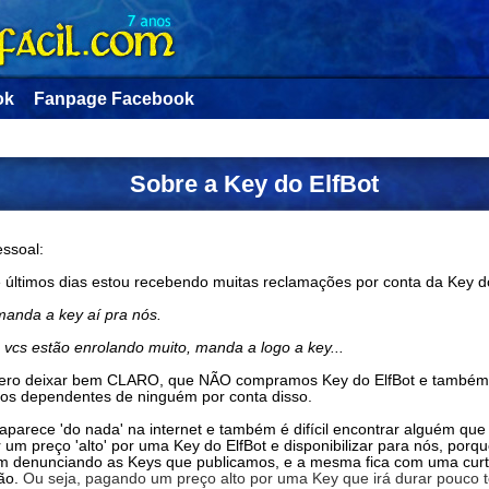
ok
Fanpage Facebook
Sobre a Key do ElfBot
ssoal:
 últimos dias estou recebendo muitas reclamações por conta da Key do
manda a key aí pra nós.
 vcs estão enrolando muito, manda a logo a key...
ero deixar bem CLARO, que NÃO compramos Key do ElfBot e també
os dependentes de ninguém por conta disso.
aparece 'do nada' na internet e também é difícil encontrar alguém que
 um preço 'alto' por uma Key do ElfBot e disponibilizar para nós, porq
m denunciando as Keys que publicamos, e a mesma fica com uma cur
ão.
Ou seja, pagando um preço alto por uma Key que irá durar pouco 