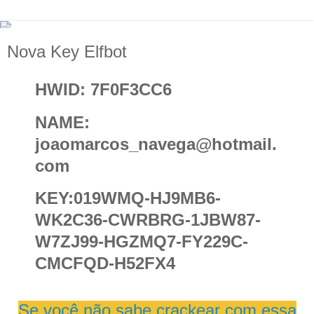
Nova Key Elfbot
HWID: 7F0F3CC6
NAME:
joaomarcos_navega@hotmail.
com
KEY:019WMQ-HJ9MB6-
WK2C36-CWRBRG-1JBW87-
W7ZJ99-HGZMQ7-FY229C-
CMCFQD-H52FX4
Se você não sabe crackear com essa