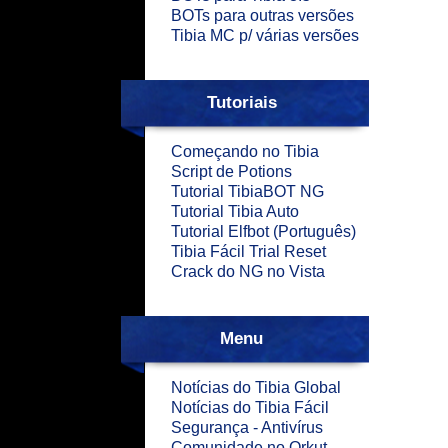
BOTs para outras versões
Tibia MC p/ várias versões
Tutoriais
Começando no Tibia
Script de Potions
Tutorial TibiaBOT NG
Tutorial Tibia Auto
Tutorial Elfbot (Português)
Tibia Fácil Trial Reset
Crack do NG no Vista
Menu
Notícias do Tibia Global
Notícias do Tibia Fácil
Segurança - Antivírus
Comunidade no Orkut