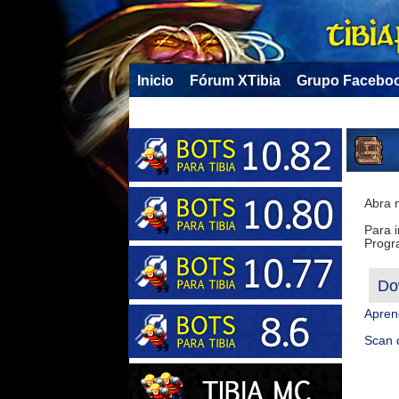
Inicio
Fórum XTibia
Grupo Facebo
Abra 
Para i
Progra
Do
Apren
Scan 