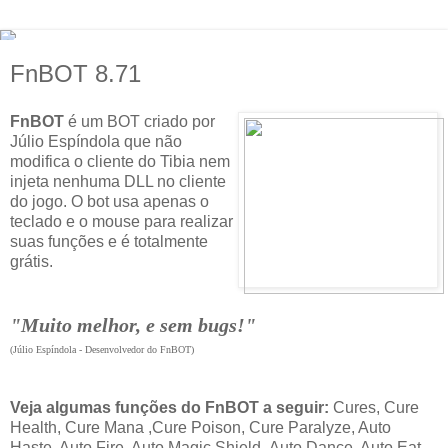
FnBOT 8.71
FnBOT
é um BOT criado por
Júlio Espíndola que não
modifica o cliente do Tibia nem
injeta nenhuma DLL no cliente
do jogo. O bot usa apenas o
teclado e o mouse para realizar
suas funções e é totalmente
grátis.
"Muito melhor, e sem bugs!"
(Júlio Espíndola - Desenvolvedor do FnBOT)
Veja algumas funções do FnBOT a seguir:
Cures, Cure
Health, Cure Mana ,Cure Poison, Cure Paralyze, Auto
Haste, Auto Fire, Auto Magic Shield Auto Dance, Auto Eat,