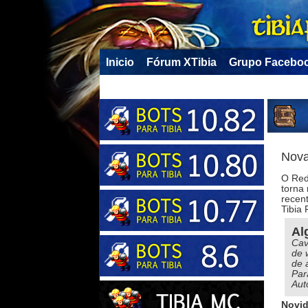
Inicio
Fórum XTibia
Grupo Facebo
Nova
O Red
torna 
recen
Tibia 
Al
Cav
de 
de 
Par
Aut
Novid