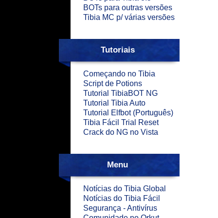
BOTs para outras versões
Tibia MC p/ várias versões
Tutoriais
Começando no Tibia
Script de Potions
Tutorial TibiaBOT NG
Tutorial Tibia Auto
Tutorial Elfbot (Português)
Tibia Fácil Trial Reset
Crack do NG no Vista
Menu
Notícias do Tibia Global
Notícias do Tibia Fácil
Segurança - Antivírus
Comunidade no Orkut