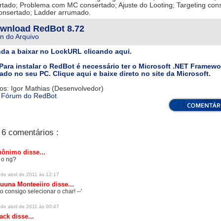
rtado; Problema com MC consertado; Ajuste do Looting; Targeting con
onsertado; Ladder arrumado.
wnload RedBot 8.72
n do Arquivo
da a baixar no LockURL clicando aqui.
Para instalar o RedBot é necessário ter o Microsoft .NET Framewo
lado no seu PC. Clique aqui e baixe direto no site da Microsoft.
os: Igor Mathias (Desenvolvedor)
:
Fórum do RedBot
6 comentários :
ônimo disse...
 o ng?
de abril de 2011 às 12:17
uuna Monteeiiro
disse...
o consigo selecionar o char! --'
de abril de 2011 às 00:47
lack
disse...