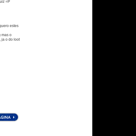
uiz =P
quero estes
g mas o
ja o do loot