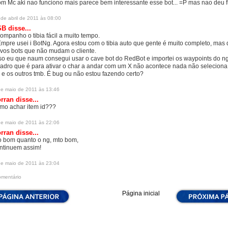
m Mc aki nao funciono mais parece bem interessante esse bot... =P mas nao deu f
de abril de 2011 às 08:00
SB
disse...
ompanho o tibia fácil a muito tempo.
mpre usei i BotNg. Agora estou com o tibia auto que gente é muito completo, mas 
vos bots que não mudam o cliente.
so eu que naum consegui usar o cave bot do RedBot e importei os waypoints do n
adro que é para ativar o char a andar com um X não acontece nada não seleciona, 
 e os outros tmb. É bug ou não estou fazendo certo?
de maio de 2011 às 13:46
orran
disse...
mo achar item id???
de maio de 2011 às 22:06
orran
disse...
o bom quanto o ng, mto bom,
ntinuem assim!
de maio de 2011 às 23:04
omentário
Página inicial