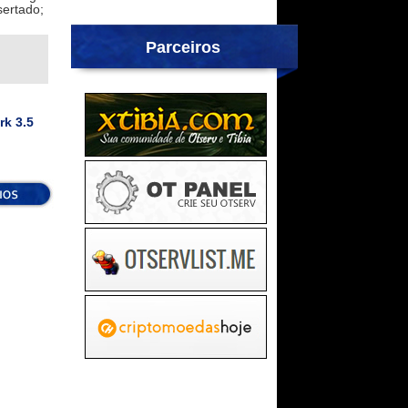
sertado;
Parceiros
rk 3.5