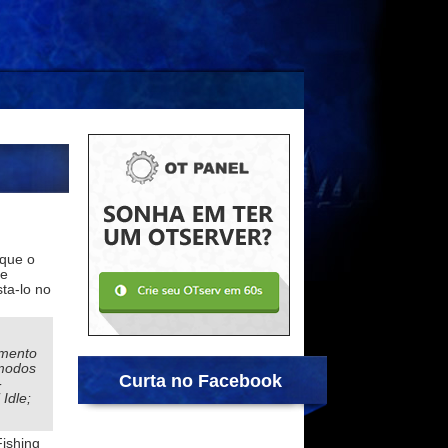
 que o
 e
ta-lo no
amento
 modos
Curta no Facebook
-
Idle;
Fishing