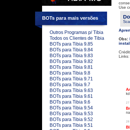
conse
Use c
Do
BOTs para mais versões
Sca
Apren
Outros Programas p/ Tibia
Todos os Clientes de Tibia
Obs:
insta
BOTs para Tibia 9.85
BOTs para Tibia 9.84
Crédit
BOTs para Tibia 9.83
Links
BOTs para Tibia 9.82
BOTs para Tibia 9.81
BOTs para Tibia 9.8
BOTs para Tibia 9.71
BOTs para Tibia 9.7
An
BOTs para Tibia 9.63
kd
BOTs para Tibia 9.61
BOTs para Tibia 9.6
27 
BOTs para Tibia 9.54
Br
na
BOTs para Tibia 9.53
BOTs para Tibia 9.52
28 
BOTs para Tibia 9.51
B