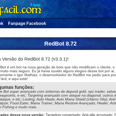
ok
Fanpage Facebook
RedBot 8.72
 Versão do RedBot 8.72 (v3.3.1)!
Bot é um bot na nova geração de bots que não modificam o cliente, o
muito mais seguro. Eu já havia ouvido alguns elogios desse bot por ai,
temente o Igor Mathias, o desenvolvedor do RedBot me pediu para pos
Fácil, e aqui está!
gumas funções:
e Bot super avançado com sistemas de deposit gold, npc trader, salv
waypoints, e etc; Targeting avançado com ataque na diagonal, outros
ataque, e etc; Looting; Auto Haste; Auto Mana Shield (Utamo Vita); Anti
alyze; Food Eater; Mana Trainer; Mana Restore Avançado; Healer; Anti 
o Fishing e muito mais.
ades dessa nova versão:
Targeting consertado; Anti-idle arrumado; 