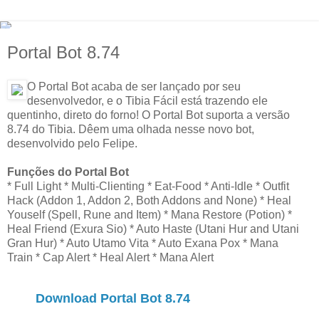
Portal Bot 8.74
O Portal Bot acaba de ser lançado por seu
desenvolvedor, e o Tibia Fácil está trazendo ele
quentinho, direto do forno! O Portal Bot suporta a versão
8.74 do Tibia. Dêem uma olhada nesse novo bot,
desenvolvido pelo Felipe.
Funções do Portal Bot
* Full Light * Multi-Clienting * Eat-Food * Anti-Idle * Outfit
Hack (Addon 1, Addon 2, Both Addons and None) * Heal
Youself (Spell, Rune and Item) * Mana Restore (Potion) *
Heal Friend (Exura Sio) * Auto Haste (Utani Hur and Utani
Gran Hur) * Auto Utamo Vita * Auto Exana Pox * Mana
Train * Cap Alert * Heal Alert * Mana Alert
Download Portal Bot 8.74