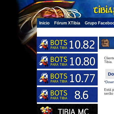
Inicio
Fórum XTibia
Grupo Facebo
Client
Tibia.
Do
*
Downl
Está 
serão