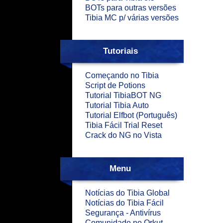
BOTs para outras versões
Tibia MC p/ várias versões
Tutoriais
Começando no Tibia
Script de Potions
Tutorial TibiaBOT NG
Tutorial Tibia Auto
Tutorial Elfbot (Português)
Tibia Fácil Trial Reset
Crack do NG no Vista
Menu
Notícias do Tibia Global
Notícias do Tibia Fácil
Segurança - Antivírus
Comunidade no Orkut