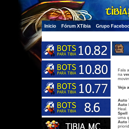
Inicio
Fórum XTibia
Grupo Facebo
Fala 
na
ve
movim
Veja 
Auto 
Auto 
Heal.
Spell
uma q
Auto 
priori