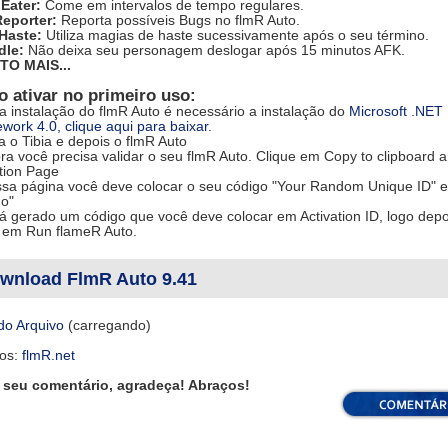
Eater:
Come em intervalos de tempo regulares.
eporter:
Reporta possíveis Bugs no flmR Auto.
Haste:
Utiliza magias de haste sucessivamente após o seu término.
dle:
Não deixa seu personagem deslogar após 15 minutos AFK.
TO MAIS...
 ativar no primeiro uso:
a instalação do flmR Auto é necessário a instalação do
Microsoft .NET
ork 4.0, clique aqui para baixar.
a o Tibia e depois o flmR Auto
ra você precisa validar o seu flmR Auto. Clique em Copy to clipboard a
tion Page
ssa página você deve colocar o seu código "Your Random Unique ID" e 
o"
á gerado um código que você deve colocar em Activation ID, logo depo
e em Run flameR Auto.
wnload FlmR Auto 9.41
do Arquivo
(carregando)
//www.megaupload.com/?d=9HDQYM6B
tos:
flmR.net
 seu comentário, agradeça! Abraços!