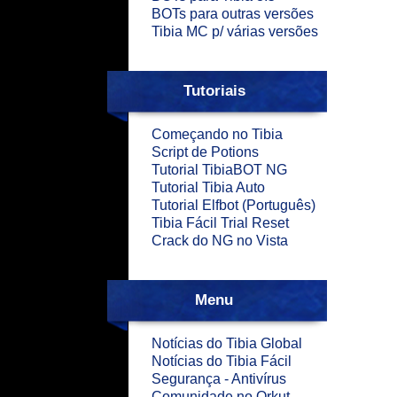
BOTs para outras versões
Tibia MC p/ várias versões
Tutoriais
Começando no Tibia
Script de Potions
Tutorial TibiaBOT NG
Tutorial Tibia Auto
Tutorial Elfbot (Português)
Tibia Fácil Trial Reset
Crack do NG no Vista
Menu
Notícias do Tibia Global
Notícias do Tibia Fácil
Segurança - Antivírus
Comunidade no Orkut