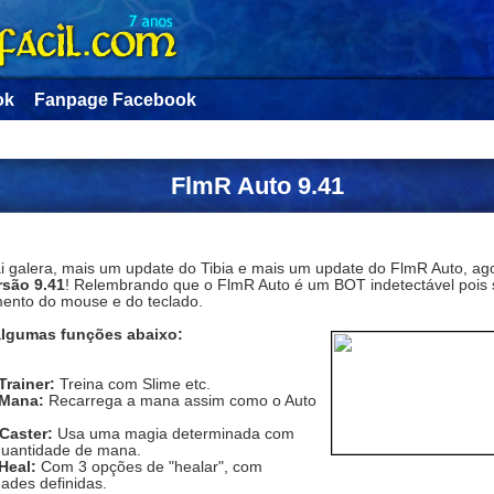
ok
Fanpage Facebook
FlmR Auto 9.41
ai galera, mais um update do Tibia e mais um update do FlmR Auto, ag
rsão 9.41
! Relembrando que o FlmR Auto é um BOT indetectável pois 
ento do mouse e do teclado.
algumas funções abaixo:
Trainer:
Treina com Slime etc.
Mana:
Recarrega a mana assim como o Auto
 Caster:
Usa uma magia determinada com
uantidade de mana.
Heal:
Com 3 opções de "healar", com
dades definidas.