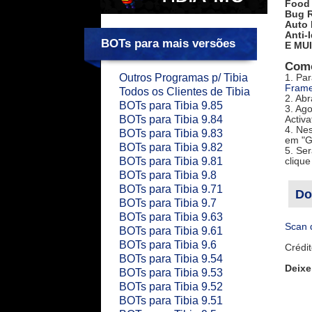
Food 
Bug R
Auto 
Anti-I
BOTs para mais versões
E MUI
Como
Outros Programas p/ Tibia
1. Par
Framew
Todos os Clientes de Tibia
2. Abr
BOTs para Tibia 9.85
3. Ago
BOTs para Tibia 9.84
Activa
4. Ne
BOTs para Tibia 9.83
em "G
BOTs para Tibia 9.82
5. Ser
BOTs para Tibia 9.81
cliqu
BOTs para Tibia 9.8
BOTs para Tibia 9.71
Do
BOTs para Tibia 9.7
BOTs para Tibia 9.63
Scan 
BOTs para Tibia 9.61
http:
BOTs para Tibia 9.6
Crédi
BOTs para Tibia 9.54
Deixe
BOTs para Tibia 9.53
BOTs para Tibia 9.52
BOTs para Tibia 9.51