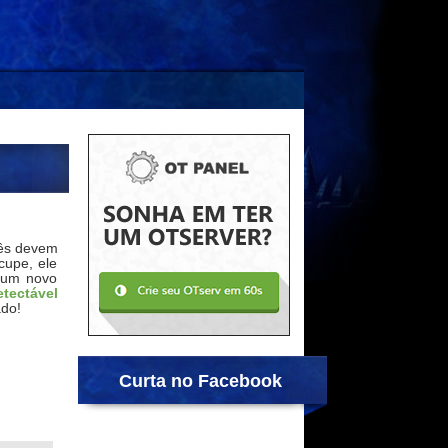
cês devem
cupe, ele
 um novo
etectável
ado!
Curta no Facebook