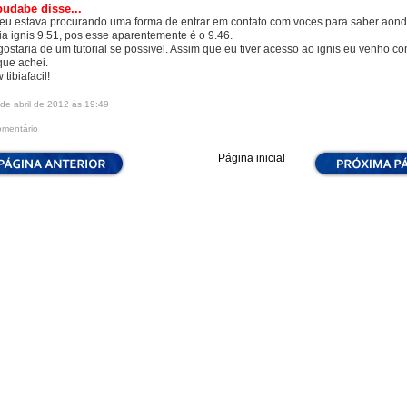
udabe disse...
 eu estava procurando uma forma de entrar em contato com voces para saber aond
bia ignis 9.51, pos esse aparentemente é o 9.46.
gostaria de um tutorial se possivel. Assim que eu tiver acesso ao ignis eu venho c
que achei.
 tibiafacil!
de abril de 2012 às 19:49
omentário
Página inicial