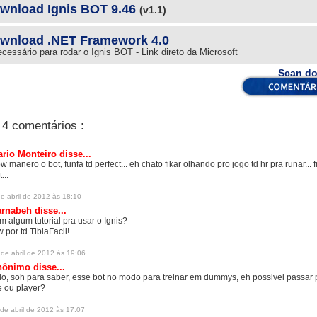
wnload Ignis BOT 9.46
(v1.1)
wnload .NET Framework 4.0
cessário para rodar o Ignis BOT - Link direto da Microsoft
Scan do
4 comentários :
rio Monteiro
disse...
w manero o bot, funfa td perfect... eh chato fikar olhando pro jogo td hr pra runar...
...
e abril de 2012 às 18:10
rnabeh disse...
m algum tutorial pra usar o Ignis?
w por td TibiaFacil!
de abril de 2012 às 19:06
ônimo disse...
io, soh para saber, esse bot no modo para treinar em dummys, eh possivel passar 
re ou player?
de abril de 2012 às 17:07