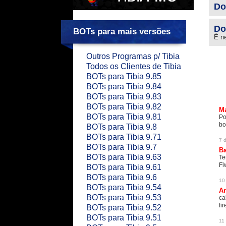
Do
Do
BOTs para mais versões
É ne
Outros Programas p/ Tibia
Todos os Clientes de Tibia
BOTs para Tibia 9.85
BOTs para Tibia 9.84
BOTs para Tibia 9.83
BOTs para Tibia 9.82
Ma
BOTs para Tibia 9.81
Po
bot
BOTs para Tibia 9.8
BOTs para Tibia 9.71
7 d
BOTs para Tibia 9.7
Ba
BOTs para Tibia 9.63
Te
Fl
BOTs para Tibia 9.61
BOTs para Tibia 9.6
10 
BOTs para Tibia 9.54
An
BOTs para Tibia 9.53
ca
fi
BOTs para Tibia 9.52
BOTs para Tibia 9.51
11 