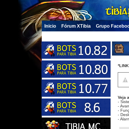
Inicio
Fórum XTibia
Grupo Facebo
*LIN
Veja 
- Sist
- Avan
- Funç
- Desl
- Alar