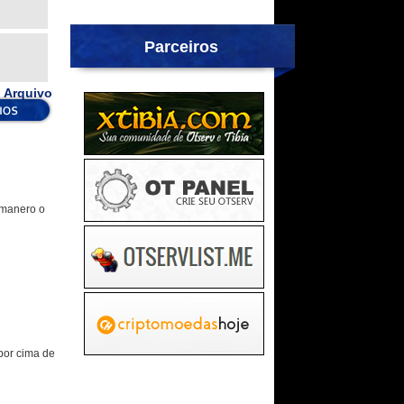
Parceiros
 Arquivo
 fmanero o
por cima de