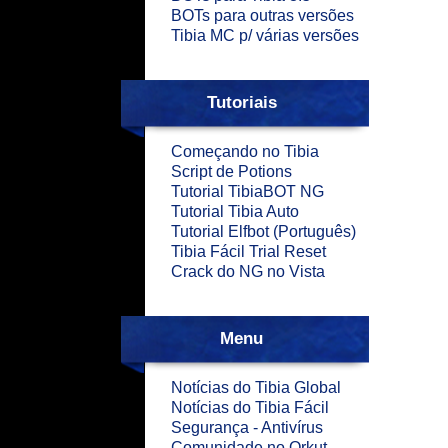
BOTs para outras versões
Tibia MC p/ várias versões
Tutoriais
Começando no Tibia
Script de Potions
Tutorial TibiaBOT NG
Tutorial Tibia Auto
Tutorial Elfbot (Português)
Tibia Fácil Trial Reset
Crack do NG no Vista
Menu
Notícias do Tibia Global
Notícias do Tibia Fácil
Segurança - Antivírus
Comunidade no Orkut