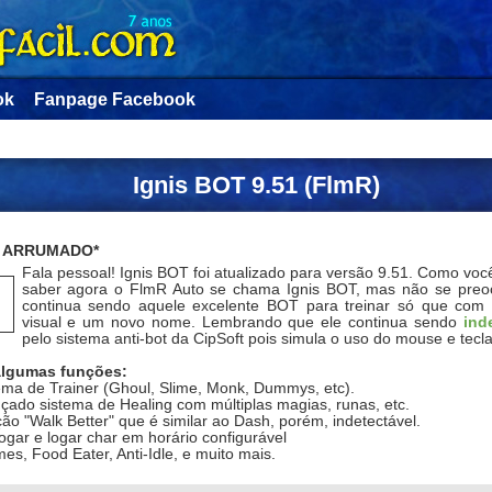
ok
Fanpage Facebook
Ignis BOT 9.51 (FlmR)
K ARRUMADO*
Fala pessoal! Ignis BOT foi atualizado para versão 9.51. Como vo
saber agora o FlmR Auto se chama Ignis BOT, mas não se preo
continua sendo aquele excelente BOT para treinar só que com
visual e um novo nome. Lembrando que ele continua sendo
ind
pelo sistema anti-bot da CipSoft pois simula o uso do mouse e tecl
algumas funções:
ema de Trainer (Ghoul, Slime, Monk, Dummys, etc).
çado sistema de Healing com múltiplas magias, runas, etc.
ão "Walk Better" que é similar ao Dash, porém, indetectável.
ogar e logar char em horário configurável
mes, Food Eater, Anti-Idle, e muito mais.