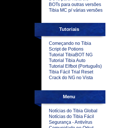
BOTs para outras versões
Tibia MC p/ várias versões
Tutoriais
Começando no Tibia
Script de Potions
Tutorial TibiaBOT NG
Tutorial Tibia Auto
Tutorial Elfbot (Português)
Tibia Fácil Trial Reset
Crack do NG no Vista
Menu
Notícias do Tibia Global
Notícias do Tibia Fácil
Segurança - Antivírus
Comunidade no Orkut