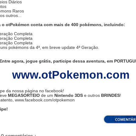
eios Diários
ntos
émons Raros
os outros...
 o otPokémon conta com mais de 400 pokémons, incluindo:
Geração Completa
Geração Completa
Geração Completa
lguns pokémons da 4ª, em breve update 4ª Geração.
Entre agora, jogue grátis, participe dessa aventura, em PORTUGU
www.otPokemon.com
ipe da nossa página no facebook!
reve
MEGASORTEIO
de um
Nintendo 3DS
e outros
BRINDES
!
 atento, www.facebook.com/otpokemon
ipe!