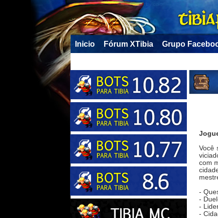
Inicio
Fórum XTibia
Grupo Facebo
Jogue
Você 
vicia
com 
cidad
mestr
- Que
- Due
- Lide
- Cida