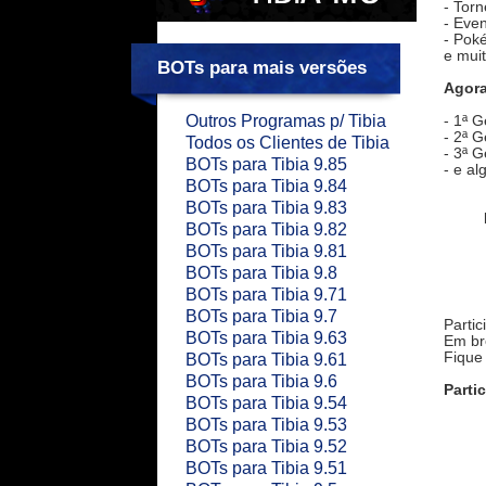
- Torn
- Eve
- Pok
e muit
BOTs para mais versões
Agora
Outros Programas p/ Tibia
- 1ª 
- 2ª 
Todos os Clientes de Tibia
- 3ª 
BOTs para Tibia 9.85
- e a
BOTs para Tibia 9.84
BOTs para Tibia 9.83
BOTs para Tibia 9.82
BOTs para Tibia 9.81
BOTs para Tibia 9.8
BOTs para Tibia 9.71
BOTs para Tibia 9.7
Partic
BOTs para Tibia 9.63
Em b
Fique
BOTs para Tibia 9.61
BOTs para Tibia 9.6
Partic
BOTs para Tibia 9.54
BOTs para Tibia 9.53
BOTs para Tibia 9.52
BOTs para Tibia 9.51