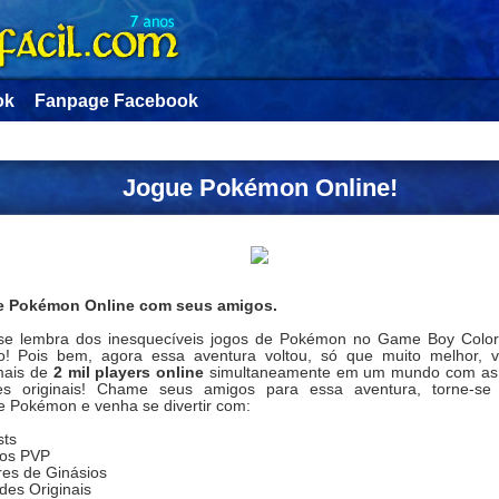
ok
Fanpage Facebook
Jogue Pokémon Online!
 Pokémon Online com seus amigos.
se lembra dos inesquecíveis jogos de Pokémon no Game Boy Color
do! Pois bem, agora essa aventura voltou, só que muito melhor, 
mais de
2 mil players online
simultaneamente em um mundo com a
es originais! Chame seus amigos para essa aventura, torne-se
e Pokémon e venha se divertir com:
sts
los PVP
res de Ginásios
des Originais