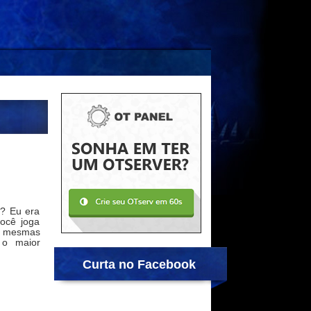
? Eu era
você joga
s mesmas
 o maior
Curta no Facebook