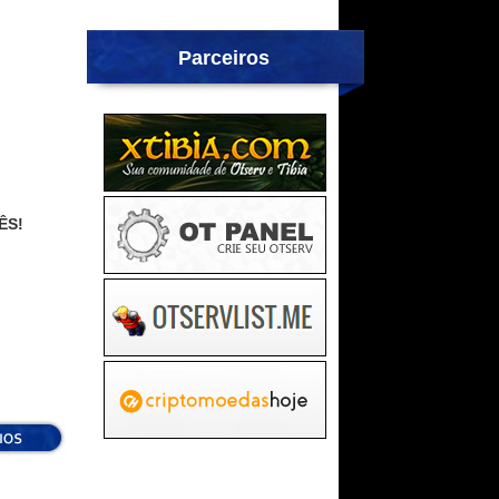
Parceiros
ÊS!