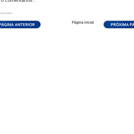
0 comentários :
omentário
Página inicial