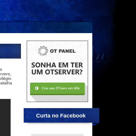
s
rvers,
ilégio
atalha
Curta no Facebook