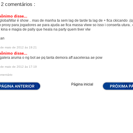
2 comentários :
ônimo disse...
globalWar é show .. mas de manha ta sem lag de tarde ta lag de + fica ckicando .(
 proxy para jogadores ae para ajuda ae fica massa vlww so isso i conserta utura.. 
 kina e magia de pally que heala na party quem tiver vlw
lan
 de maio de 2012 às 19:21
ônimo disse...
 galera aruma o ng bot ae pq tanta demora aff aaceleraa ae pow
 de maio de 2012 às 17:19
omentário
Página inicial