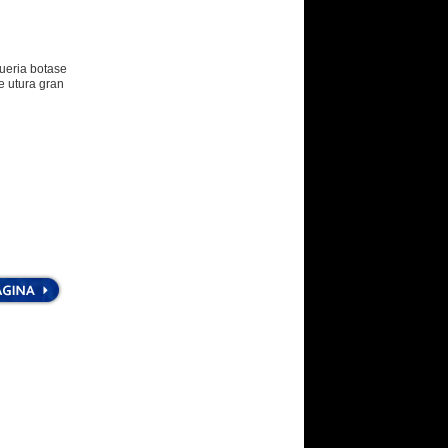
queria botase
e utura gran