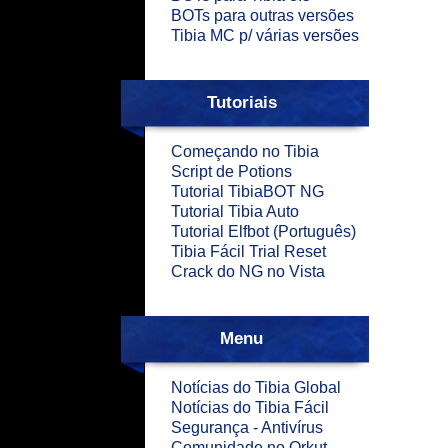
BOTs para outras versões
Tibia MC p/ várias versões
Tutoriais
Começando no Tibia
Script de Potions
Tutorial TibiaBOT NG
Tutorial Tibia Auto
Tutorial Elfbot (Português)
Tibia Fácil Trial Reset
Crack do NG no Vista
Menu
Notícias do Tibia Global
Notícias do Tibia Fácil
Segurança - Antivírus
Comunidade no Orkut