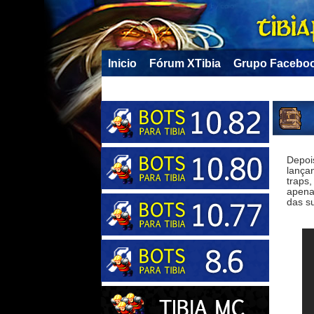
Inicio
Fórum XTibia
Grupo Facebo
Depoi
lançan
traps,
apena
das su