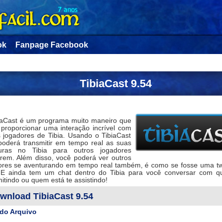
ok
Fanpage Facebook
TibiaCast 9.54
iaCast é um programa muito maneiro que
e proporcionar uma interação incrível com
s jogadores de Tibia. Usando o TibiaCast
poderá transmitir em tempo real as suas
uras no Tibia para outros jogadores
tirem. Além disso, você poderá ver outros
ores se aventurando em tempo real também, é como se fosse uma t
! E ainda tem um chat dentro do Tibia para você conversar com 
itindo ou quem está te assistindo!
wnload TibiaCast 9.54
do Arquivo