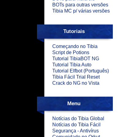
BOTs para outras versões
Tibia MC p/ várias versões
Tutoriais
Começando no Tibia
Script de Potions
Tutorial TibiaBOT NG
Tutorial Tibia Auto
Tutorial Elfbot (Português)
Tibia Fácil Trial Reset
Crack do NG no Vista
Menu
Notícias do Tibia Global
Notícias do Tibia Fácil
Segurança - Antivírus
Comunidade no Orkut