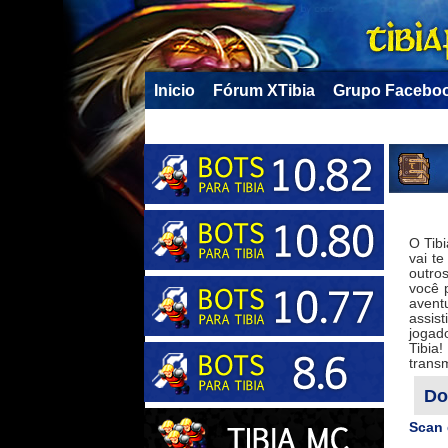
Inicio
Fórum XTibia
Grupo Facebo
O Tib
vai t
outro
você 
avent
assis
jogad
Tibia
transm
Do
Scan 