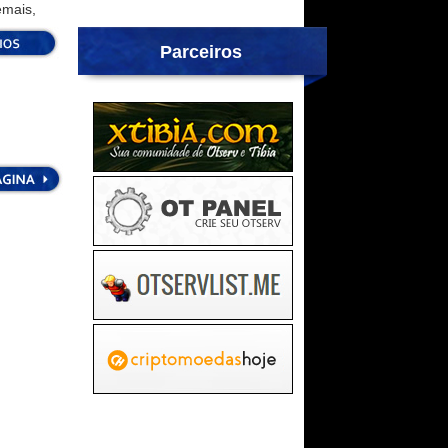
emais,
Parceiros