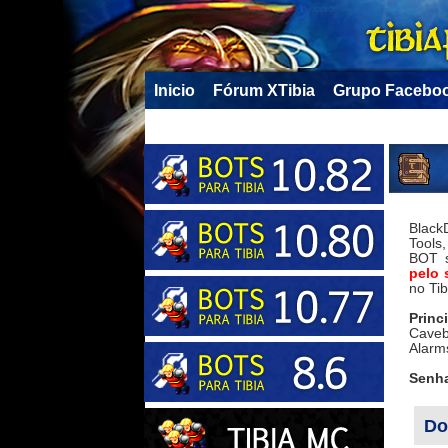
Inicio
Fórum XTibia
Grupo Facebo
Black
Tools
BOT s
pelo 
no Tib
Princ
Cavebo
Alarms
Senha
Do