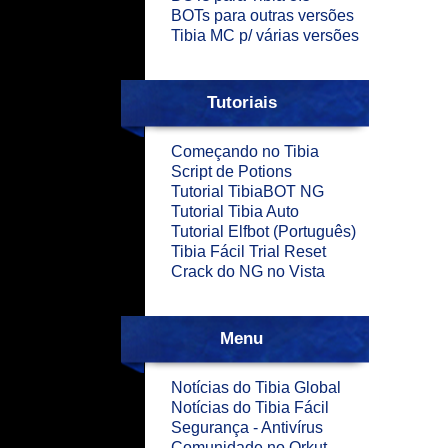
BOTs para outras versões
Tibia MC p/ várias versões
Tutoriais
Começando no Tibia
Script de Potions
Tutorial TibiaBOT NG
Tutorial Tibia Auto
Tutorial Elfbot (Português)
Tibia Fácil Trial Reset
Crack do NG no Vista
Menu
Notícias do Tibia Global
Notícias do Tibia Fácil
Segurança - Antivírus
Comunidade no Orkut