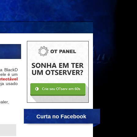
la BlackD
 ele é um
tectável
eja usado
aler,
Curta no Facebook