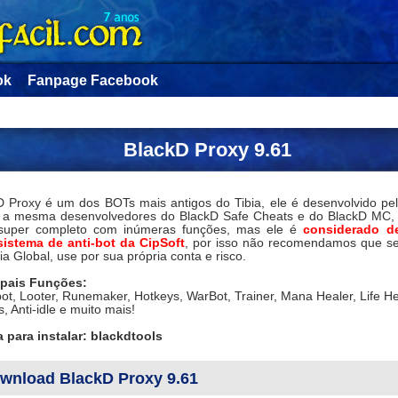
ok
Fanpage Facebook
BlackD Proxy 9.61
D Proxy é um dos BOTs mais antigos do Tibia, ele é desenvolvido pe
, a mesma desenvolvedores do BlackD Safe Cheats e do BlackD MC,
uper completo com inúmeras funções, mas ele é
considerado de
sistema de anti-bot da CipSoft
, por isso não recomendamos que s
ia Global, use por sua própria conta e risco.
ipais Funções:
t, Looter, Runemaker, Hotkeys, WarBot, Trainer, Mana Healer, Life He
, Anti-idle e muito mais!
 para instalar: blackdtools
wnload BlackD Proxy 9.61