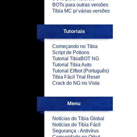
BOTs para outras versões
Tibia MC p/ várias versões
Tutoriais
Começando no Tibia
Script de Potions
Tutorial TibiaBOT NG
Tutorial Tibia Auto
Tutorial Elfbot (Português)
Tibia Fácil Trial Reset
Crack do NG no Vista
Menu
Notícias do Tibia Global
Notícias do Tibia Fácil
Segurança - Antivírus
Comunidade no Orkut