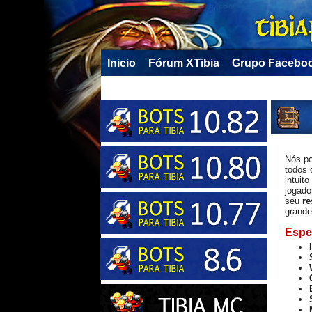
Inicio
Fórum XTibia
Grupo Facebo
Nós po
todos 
intuit
jogado
seu
re
grand
Espec