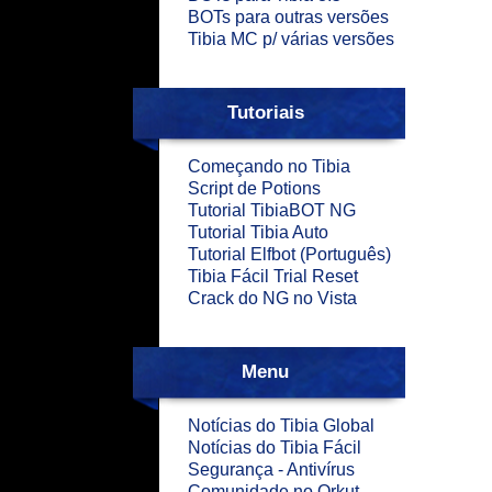
BOTs para outras versões
Tibia MC p/ várias versões
Tutoriais
Começando no Tibia
Script de Potions
Tutorial TibiaBOT NG
Tutorial Tibia Auto
Tutorial Elfbot (Português)
Tibia Fácil Trial Reset
Crack do NG no Vista
Menu
Notícias do Tibia Global
Notícias do Tibia Fácil
Segurança - Antivírus
Comunidade no Orkut