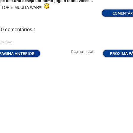
pe de Zuria deseja um ótimo jogo a todos vocês...
TOP E MUUITA WAR!!!
0 comentários :
omentário
Página inicial