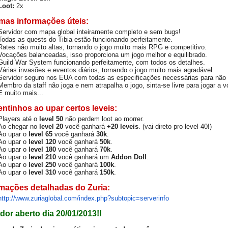
Loot:
2x
mas informações úteis:
Servidor com mapa global inteiramente completo e sem bugs!
Todas as quests do Tibia estão funcionando perfeitamente.
Rates não muito altas, tornando o jogo muito mais RPG e competitivo.
Vocações balanceadas, isso proporciona um jogo melhor e equilibrado.
Guild War System funcionando perfeitamente, com todos os detalhes.
Várias invasões e eventos diários, tornando o jogo muito mais agradável.
Servidor seguro nos EUA com todas as especificações necessárias para não 
Membro da staff não joga e nem atrapalha o jogo, sinta-se livre para jogar a v
E muito mais...
ntinhos ao upar certos leveis:
Players até o
level 50
não perdem loot ao morrer.
Ao chegar no
level 20
você ganhará
+20 leveis
. (vai direto pro level 40!)
Ao upar o
level 65
você ganhará
30k
.
Ao upar o
level 120
você ganhará
50k
.
Ao upar o
level 180
você ganhará
70k
.
Ao upar o
level 210
você ganhará um
Addon Doll
.
Ao upar o
level 250
você ganhará
100k
.
Ao upar o
level 310
você ganhará
150k
.
rmações detalhadas do Zuria:
http://www.zuriaglobal.com/
index.php?subtopic=serverinfo
dor aberto dia 20/01/2013!!