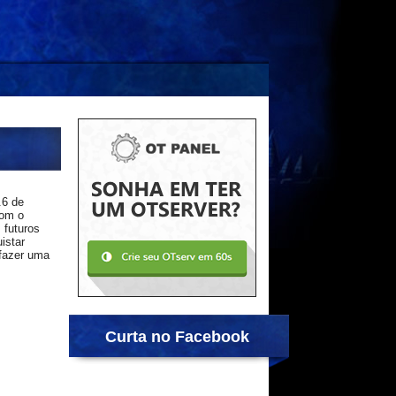
.6 de
com o
 futuros
istar
fazer uma
Curta no Facebook