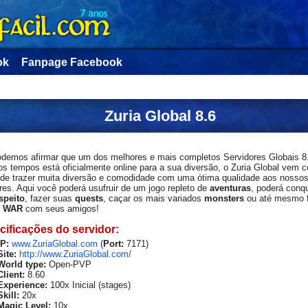
ok
Fanpage Facebook
Zuria Global 8.6
demos afirmar que um dos melhores e mais completos Servidores Globais 8
os tempos está oficialmente online para a sua diversão, o Zuria Global vem 
o de trazer muita diversão e comodidade com uma ótima qualidade aos nossos
res. Aqui você poderá usufruir de um jogo repleto de
aventuras
, poderá conqu
speito
, fazer suas
quests
, caçar os mais variados
monsters
ou até mesmo 
e
WAR
com seus amigos!
ificações do servidor:
IP:
www.ZuriaGlobal.com
(
Port:
7171)
Site:
http://www.ZuriaGlobal.com/
World type:
Open-PVP
Client:
8.60
Experience:
100x Inicial (stages)
Skill:
20x
Magic Level:
10x