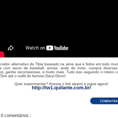
rvidor alternativo de Tibia baseado na série que é febre em todo mu
s com tacos de baseball, armas, ande de moto, cumpra diversas
s), ganhe recompensas, e muito mais. Tudo isso seguindo o roteiro or
 Tem até o outfit do famoso Daryl Dixon!
Quer experimentar? Acesse o link abaixo e jogue agora!
http://tw1.quilante.com.br/
0 comentários :