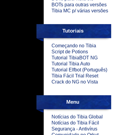
BOTs para outras versões
Tibia MC p/ várias versões
Tutoriais
Começando no Tibia
Script de Potions
Tutorial TibiaBOT NG
Tutorial Tibia Auto
Tutorial Elfbot (Português)
Tibia Fácil Trial Reset
Crack do NG no Vista
Menu
Notícias do Tibia Global
Notícias do Tibia Fácil
Segurança - Antivírus
Comunidade no Orkut