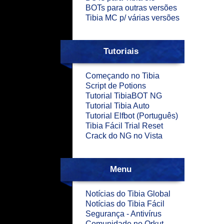
BOTs para outras versões
Tibia MC p/ várias versões
Tutoriais
Começando no Tibia
Script de Potions
Tutorial TibiaBOT NG
Tutorial Tibia Auto
Tutorial Elfbot (Português)
Tibia Fácil Trial Reset
Crack do NG no Vista
Menu
Notícias do Tibia Global
Notícias do Tibia Fácil
Segurança - Antivírus
Comunidade no Orkut