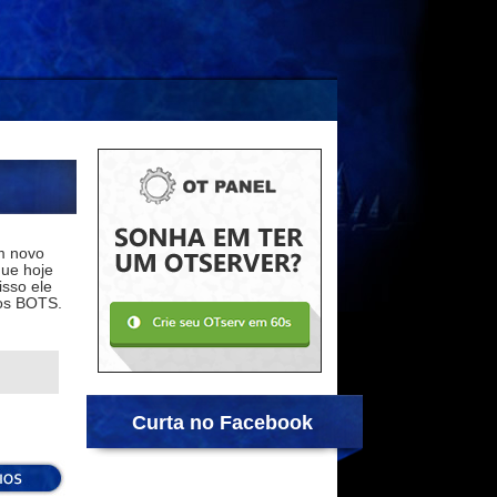
um novo
que hoje
sso ele
nos BOTS.
Curta no Facebook