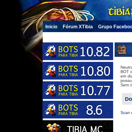
Inicio
Fórum XTibia
Grupo Facebo
Neutra
BOT d
em di
possu
Sem d
Do
Scan 