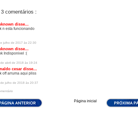
3 comentários :
nknown
disse...
nk n esta funcionando
de julho de 2017 às 22:30
nknown
disse...
nk Indisponivel :(
de abril de 2018 às 19:24
naldo cesar
disse...
nk off arruma aqui pliss
 de julho de 2018 às 20:37
omentário
Página inicial