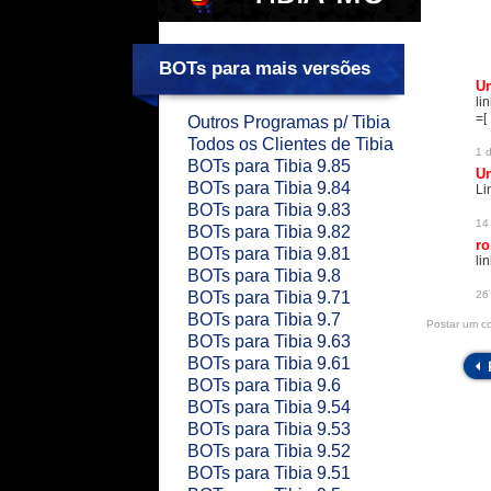
BOTs para mais versões
U
li
=[
Outros Programas p/ Tibia
Todos os Clientes de Tibia
1 
BOTs para Tibia 9.85
U
BOTs para Tibia 9.84
Li
BOTs para Tibia 9.83
14 
BOTs para Tibia 9.82
ro
BOTs para Tibia 9.81
li
BOTs para Tibia 9.8
BOTs para Tibia 9.71
26
BOTs para Tibia 9.7
Postar um c
BOTs para Tibia 9.63
BOTs para Tibia 9.61
BOTs para Tibia 9.6
BOTs para Tibia 9.54
BOTs para Tibia 9.53
BOTs para Tibia 9.52
BOTs para Tibia 9.51