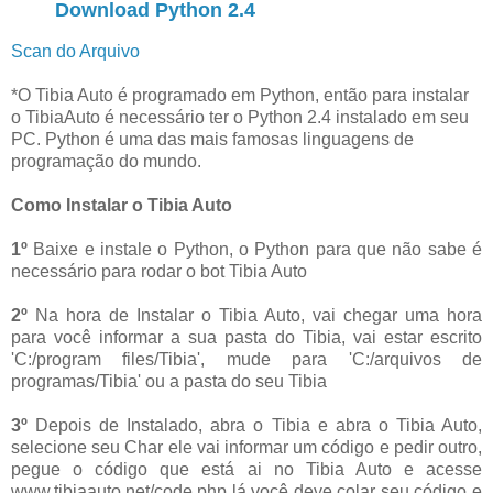
Download Python 2.4
Scan do Arquivo
*O Tibia Auto é programado em Python, então para instalar
o TibiaAuto é necessário ter o Python 2.4 instalado em seu
PC. Python é uma das mais famosas linguagens de
programação do mundo.
Como Instalar o Tibia Auto
1º
Baixe e instale o Python, o Python para que não sabe é
necessário para rodar o bot Tibia Auto
2º
Na hora de Instalar o Tibia Auto, vai chegar uma hora
para você informar a sua pasta do Tibia, vai estar escrito
'C:/program files/Tibia', mude para 'C:/arquivos de
programas/Tibia' ou a pasta do seu Tibia
3º
Depois de Instalado, abra o Tibia e abra o Tibia Auto,
selecione seu Char ele vai informar um código e pedir outro,
pegue o código que está ai no Tibia Auto e acesse
www.tibiaauto.net/code.php lá você deve colar seu código e