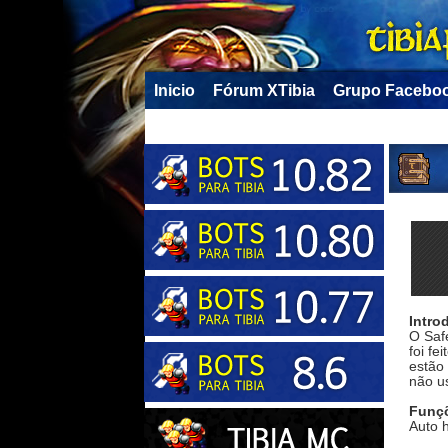
Inicio
Fórum XTibia
Grupo Facebo
Intro
O Safe
foi fe
estão
não u
Funç
Auto h