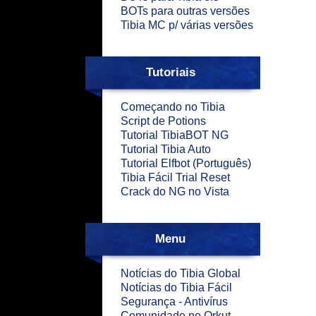
BOTs para outras versões
Tibia MC p/ várias versões
Tutoriais
Começando no Tibia
Script de Potions
Tutorial TibiaBOT NG
Tutorial Tibia Auto
Tutorial Elfbot (Português)
Tibia Fácil Trial Reset
Crack do NG no Vista
Menu
Notícias do Tibia Global
Notícias do Tibia Fácil
Segurança - Antivírus
Comunidade no Orkut