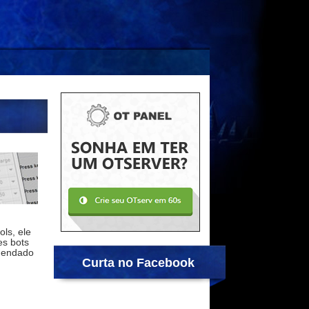
ls, ele
es bots
omendado
Curta no Facebook