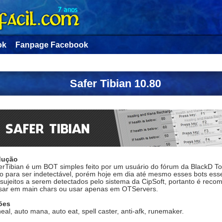
ok
Fanpage Facebook
Safer Tibian 10.80
dução
rTibian é um BOT simples feito por um usuário do fórum da BlackD Too
ito para ser indetectável, porém hoje em dia até mesmo esses bots ess
 sujeitos a serem detectados pelo sistema da CipSoft, portanto é rec
sar em main chars ou usar apenas em OTServers.
ões
eal, auto mana, auto eat, spell caster, anti-afk, runemaker.