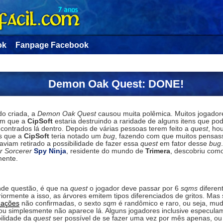
ok
Fanpage Facebook
Demon Oak Quest: DONE!
o criada, a
Demon Oak Quest
causou muita polêmica. Muitos jogador
am que a
CipSoft
estaria destruindo a raridade de alguns itens que po
contrados lá dentro. Depois de várias pessoas terem feito a
quest
, ho
s que a
CipSoft
teria notado um
bug
, fazendo com que muitos pensa
aviam retirado a possibilidade de fazer essa
quest
em fator desse
bug
r Sorcerer
Spy Ninja
, residente do mundo de
Trimera
, descobriu como
ente.
nde questão, é que na
quest
o jogador deve passar por 6
sqms
diferen
iormente a isso, as árvores emitem tipos diferenciados de gritos. Ma
mações
não confirmadas, o sexto
sqm
é randômico e raro, ou seja, mu
 ou simplesmente não aparece lá. Alguns jogadores inclusive especula
bilidade da
quest
ser possível de se fazer uma vez por mês apenas, o