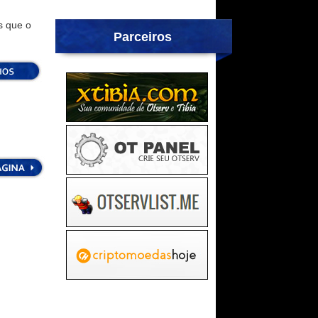
m
s que o
Parceiros