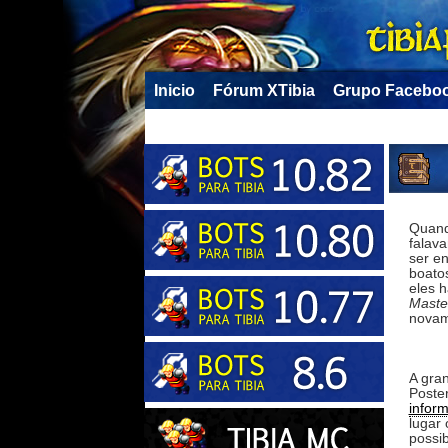
Inicio
Fórum XTibia
Grupo Facebo
Quand
falav
ser en
boato
eles h
Maste
novam
A gra
Poster
infor
lugar
possi