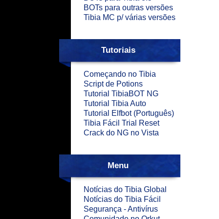
BOTs para outras versões
Tibia MC p/ várias versões
Tutoriais
Começando no Tibia
Script de Potions
Tutorial TibiaBOT NG
Tutorial Tibia Auto
Tutorial Elfbot (Português)
Tibia Fácil Trial Reset
Crack do NG no Vista
Menu
Notícias do Tibia Global
Notícias do Tibia Fácil
Segurança - Antivírus
Comunidade no Orkut