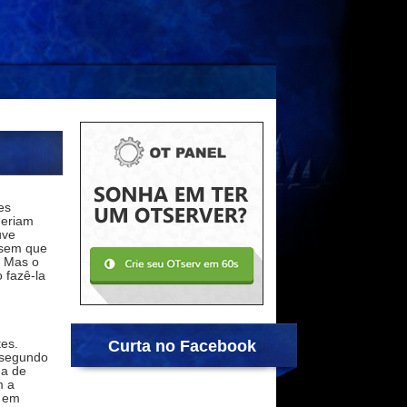
es
deriam
uve
ssem que
. Mas o
 fazê-la
tes.
Curta no Facebook
s segundo
da de
m a
u em