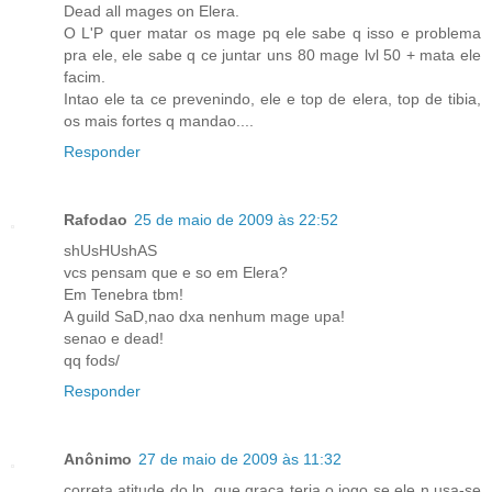
Dead all mages on Elera.
O L'P quer matar os mage pq ele sabe q isso e problema
pra ele, ele sabe q ce juntar uns 80 mage lvl 50 + mata ele
facim.
Intao ele ta ce prevenindo, ele e top de elera, top de tibia,
os mais fortes q mandao....
Responder
Rafodao
25 de maio de 2009 às 22:52
shUsHUshAS
vcs pensam que e so em Elera?
Em Tenebra tbm!
A guild SaD,nao dxa nenhum mage upa!
senao e dead!
qq fods/
Responder
Anônimo
27 de maio de 2009 às 11:32
correta atitude do lp, que graça teria o jogo se ele n usa-se