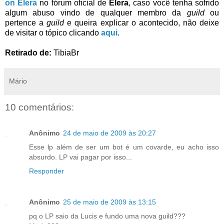
on Elera
no fórum oficial de
Elera
, caso você tenha sofrido
algum abuso vindo de qualquer membro da
guild
ou
pertence a
guild
e queira explicar o acontecido, não deixe
de visitar o tópico clicando
aqui
.
Retirado de:
TibiaBr
Mário
10 comentários:
Anônimo
24 de maio de 2009 às 20:27
Esse lp além de ser um bot é um covarde, eu acho isso
absurdo. LP vai pagar por isso...
Responder
Anônimo
25 de maio de 2009 às 13:15
pq o LP saio da Lucis e fundo uma nova guild???