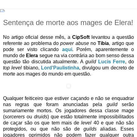
Sentença de morte aos mages de Elera!
No artigo oficial desse mês, a
CipSoft
levantou a questão
referente ao problema do
power abuse
no
Tibia
, artigo que
pode ser visto clicando
aqui
. Porém, aparentemente o
mundo de
Elera
segue na via contrária ao bom senso dessa
questão tão discutida atualmente. A
guild
Lucis Ferre
, do
top level
tibiano,
Lord'Paulistinha
, divulgou um decreto de
morte aos mages do mundo em questão.
Qualquer feiticeiro que estiver caçando e não se enquadrar
nas regras que foram anunciadas pela
guild
serão
sumariamente mortos. Os jogadores dessa classe mage
(
sorcerers
ou
druids
) que estão totalmente impossibilitados
de caçar são os que tem mais de
level
40 e que não são
protegidos, ou que não são de
guilds
aliadas. Esses
jogadores oprimidos não podem fazer qualquer outra