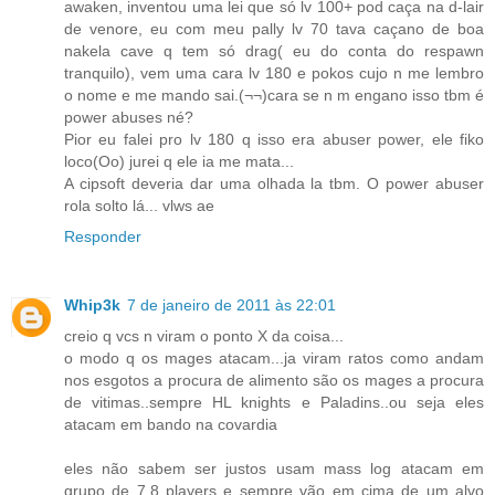
awaken, inventou uma lei que só lv 100+ pod caça na d-lair
de venore, eu com meu pally lv 70 tava caçano de boa
nakela cave q tem só drag( eu do conta do respawn
tranquilo), vem uma cara lv 180 e pokos cujo n me lembro
o nome e me mando sai.(¬¬)cara se n m engano isso tbm é
power abuses né?
Pior eu falei pro lv 180 q isso era abuser power, ele fiko
loco(Oo) jurei q ele ia me mata...
A cipsoft deveria dar uma olhada la tbm. O power abuser
rola solto lá... vlws ae
Responder
Whip3k
7 de janeiro de 2011 às 22:01
creio q vcs n viram o ponto X da coisa...
o modo q os mages atacam...ja viram ratos como andam
nos esgotos a procura de alimento são os mages a procura
de vitimas..sempre HL knights e Paladins..ou seja eles
atacam em bando na covardia
eles não sabem ser justos usam mass log atacam em
grupo de 7,8 players e sempre vão em cima de um alvo