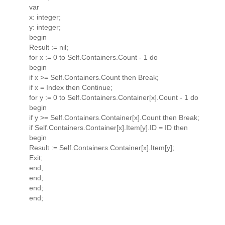
var
x: integer;
y: integer;
begin
Result := nil;
for x := 0 to Self.Containers.Count - 1 do
begin
if x >= Self.Containers.Count then Break;
if x = Index then Continue;
for y := 0 to Self.Containers.Container[x].Count - 1 do
begin
if y >= Self.Containers.Container[x].Count then Break;
if Self.Containers.Container[x].Item[y].ID = ID then
begin
Result := Self.Containers.Container[x].Item[y];
Exit;
end;
end;
end;
end;