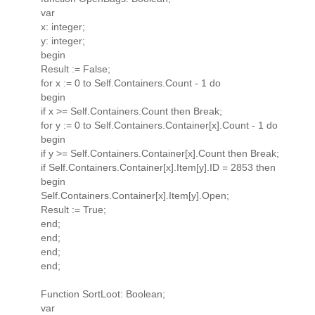
var
x: integer;
y: integer;
begin
Result := False;
for x := 0 to Self.Containers.Count - 1 do
begin
if x >= Self.Containers.Count then Break;
for y := 0 to Self.Containers.Container[x].Count - 1 do
begin
if y >= Self.Containers.Container[x].Count then Break;
if Self.Containers.Container[x].Item[y].ID = 2853 then
begin
Self.Containers.Container[x].Item[y].Open;
Result := True;
end;
end;
end;
end;
Function SortLoot: Boolean;
var