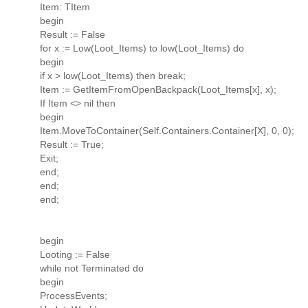
Item: TItem
begin
Result := False
for x := Low(Loot_Items) to low(Loot_Items) do
begin
if x > low(Loot_Items) then break;
Item := GetItemFromOpenBackpack(Loot_Items[x], x);
If Item <> nil then
begin
Item.MoveToContainer(Self.Containers.Container[X], 0, 0);
Result := True;
Exit;
end;
end;
end;
begin
Looting := False
while not Terminated do
begin
ProcessEvents;