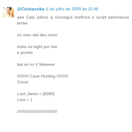
@Ciclopezika
6 de julho de 2009 às 15:46
aee Caio ashoo q conseguii melhora o script pelomenus
tentei
oo meu akii deu certo
troka os hight por low
e pronto
taa aii oo \/ Valeeew
////////// Cave Hunting //////////
Const
Loot_Items = [0000]
Loot = 1
//////////////////////////////////