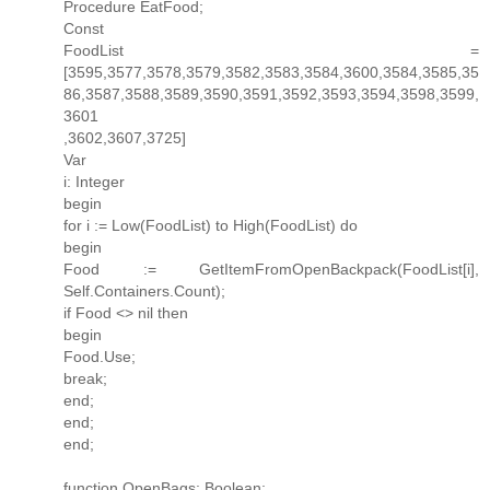
Procedure EatFood;
Const
FoodList =
[3595,3577,3578,3579,3582,3583,3584,3600,3584,3585,35
86,3587,3588,3589,3590,3591,3592,3593,3594,3598,3599,
3601
,3602,3607,3725]
Var
i: Integer
begin
for i := Low(FoodList) to High(FoodList) do
begin
Food := GetItemFromOpenBackpack(FoodList[i],
Self.Containers.Count);
if Food <> nil then
begin
Food.Use;
break;
end;
end;
end;
function OpenBags: Boolean;