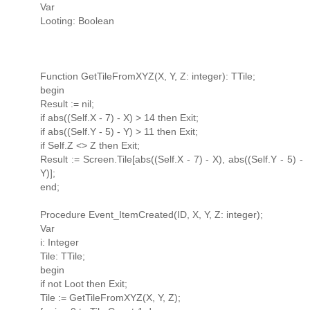
Var
Looting: Boolean
Function GetTileFromXYZ(X, Y, Z: integer): TTile;
begin
Result := nil;
if abs((Self.X - 7) - X) > 14 then Exit;
if abs((Self.Y - 5) - Y) > 11 then Exit;
if Self.Z <> Z then Exit;
Result := Screen.Tile[abs((Self.X - 7) - X), abs((Self.Y - 5) -
Y)];
end;
Procedure Event_ItemCreated(ID, X, Y, Z: integer);
Var
i: Integer
Tile: TTile;
begin
if not Loot then Exit;
Tile := GetTileFromXYZ(X, Y, Z);