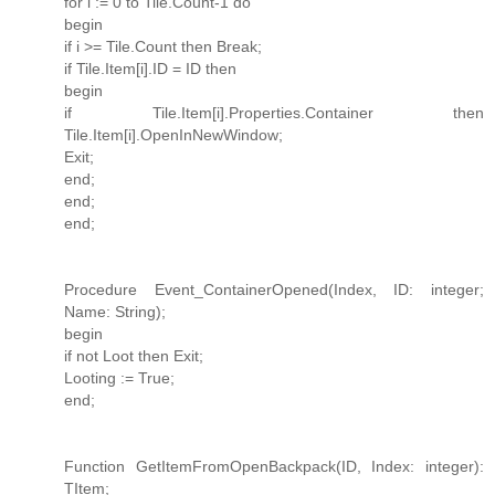
for i := 0 to Tile.Count-1 do
begin
if i >= Tile.Count then Break;
if Tile.Item[i].ID = ID then
begin
if Tile.Item[i].Properties.Container then
Tile.Item[i].OpenInNewWindow;
Exit;
end;
end;
end;
Procedure Event_ContainerOpened(Index, ID: integer;
Name: String);
begin
if not Loot then Exit;
Looting := True;
end;
Function GetItemFromOpenBackpack(ID, Index: integer):
TItem;