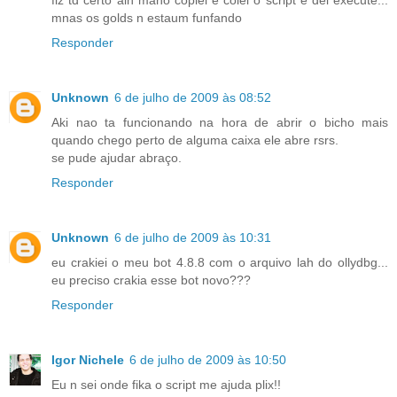
fiz td certo aih mano copiei e colei o script e dei execute...
mnas os golds n estaum funfando
Responder
Unknown
6 de julho de 2009 às 08:52
Aki nao ta funcionando na hora de abrir o bicho mais
quando chego perto de alguma caixa ele abre rsrs.
se pude ajudar abraço.
Responder
Unknown
6 de julho de 2009 às 10:31
eu crakiei o meu bot 4.8.8 com o arquivo lah do ollydbg...
eu preciso crakia esse bot novo???
Responder
Igor Nichele
6 de julho de 2009 às 10:50
Eu n sei onde fika o script me ajuda plix!!