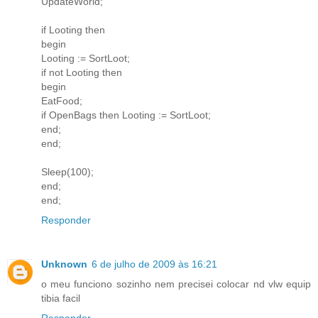
UpdateWorld;
if Looting then
begin
Looting := SortLoot;
if not Looting then
begin
EatFood;
if OpenBags then Looting := SortLoot;
end;
end;
Sleep(100);
end;
end;
Responder
Unknown
6 de julho de 2009 às 16:21
o meu funciono sozinho nem precisei colocar nd vlw equip
tibia facil
Responder