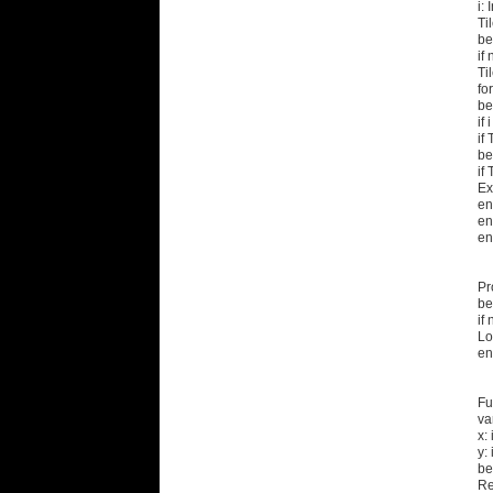
i: 
Til
be
if 
Ti
fo
be
if
if 
be
if
Exi
en
en
en
Pr
be
if 
Lo
en
Fu
va
x: 
y: 
be
Res