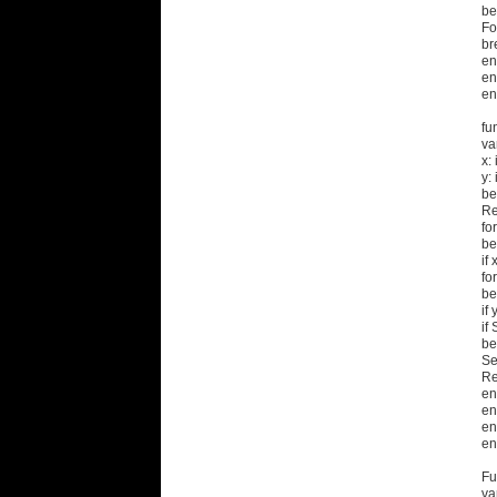
be
Fo
br
en
en
en
fu
va
x: 
y: 
be
Re
fo
be
if
fo
be
if
if
be
Se
Re
en
en
en
en
Fu
va