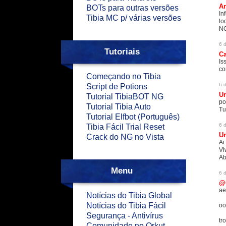
An
BOTs para outras versões
In
Tibia MC p/ várias versões
lo
NG
6 
Tutoriais
C
Is
co
Começando no Tibia
6 
Script de Potions
U
Tutorial TibiaBOT NG
po
Tutorial Tibia Auto
Tu
Tutorial Elfbot (Português)
6 
Tibia Fácil Trial Reset
U
Crack do NG no Vista
Ai
Vl
Ab
Menu
6 
@
ae
Notícias do Tibia Global
Notícias do Tibia Fácil
oo
Segurança - Antivírus
tr
Comunidade no Orkut