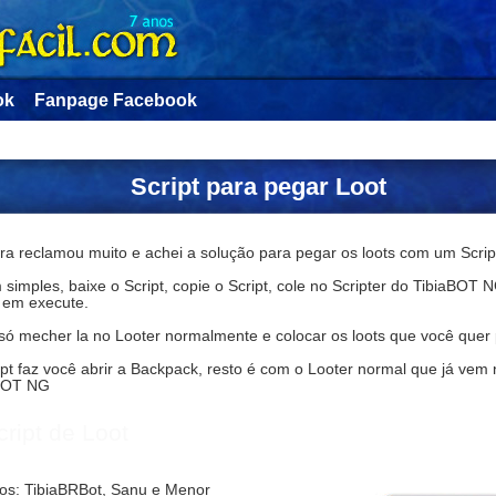
ok
Fanpage Facebook
Script para pegar Loot
ra reclamou muito e achei a solução para pegar os loots com um Scrip
simples, baixe o Script, copie o Script, cole no Scripter do TibiaBOT 
e em execute.
só mecher la no Looter normalmente e colocar os loots que você quer 
pt faz você abrir a Backpack, resto é com o Looter normal que já vem 
BOT NG
cript de Loot
tos: TibiaBRBot, Sanu e Menor