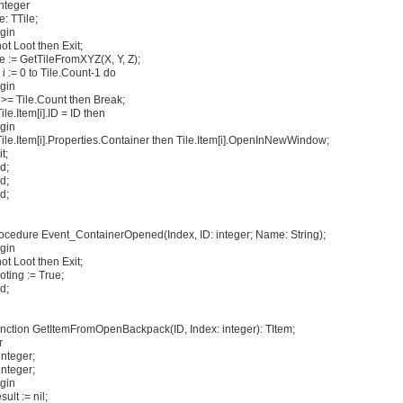
Integer
e: TTile;
gin
not Loot then Exit;
le := GetTileFromXYZ(X, Y, Z);
r i := 0 to Tile.Count-1 do
gin
 i >= Tile.Count then Break;
Tile.Item[i].ID = ID then
gin
 Tile.Item[i].Properties.Container then Tile.Item[i].OpenInNewWindow;
t;
d;
d;
d;
ocedure Event_ContainerOpened(Index, ID: integer; Name: String);
gin
not Loot then Exit;
oting := True;
d;
nction GetItemFromOpenBackpack(ID, Index: integer): TItem;
r
integer;
integer;
gin
ult := nil;