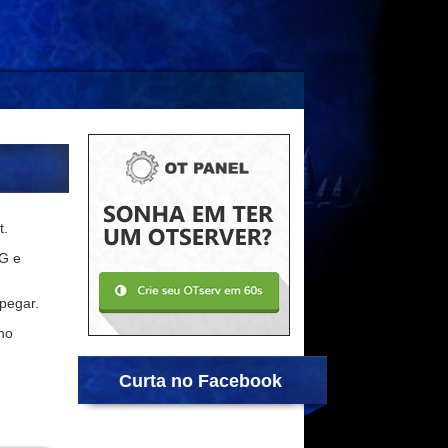
t.
NG e
pegar.
no
Curta no Facebook