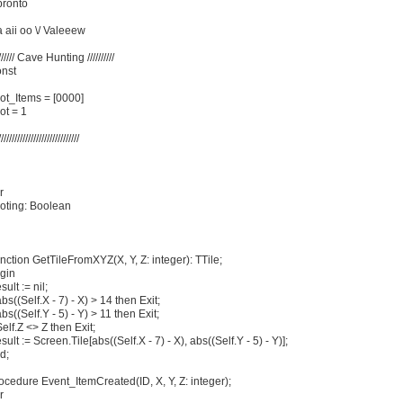
pronto
a aii oo \/ Valeeew
/////// Cave Hunting //////////
nst
ot_Items = [0000]
ot = 1
//////////////////////////////
r
oting: Boolean
nction GetTileFromXYZ(X, Y, Z: integer): TTile;
gin
ult := nil;
abs((Self.X - 7) - X) > 14 then Exit;
abs((Self.Y - 5) - Y) > 11 then Exit;
Self.Z <> Z then Exit;
sult := Screen.Tile[abs((Self.X - 7) - X), abs((Self.Y - 5) - Y)];
d;
ocedure Event_ItemCreated(ID, X, Y, Z: integer);
r