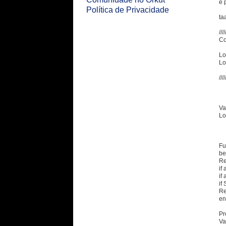
e 
Política de Privacidade
ta
///
Co
Lo
Lo
////
Va
Lo
Fu
be
Res
if 
if 
if 
Re
en
Pr
Va