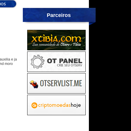
Parceiros
uxilia e ja
ond moro