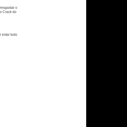
resgastar o
lo Crack do
i estar tudo