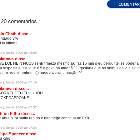
20 comentários :
la Chath
disse...
rigado vlw
i ta otimo!!
de julho de 2009 às 05:00
nknown
disse...
E LOL HEIN NUSS senti firmeza mesmo aki faz 15 min q eu perguntei se poderia a
m resposta e issu que é 5 e poko da manhã ^^ (gostaria que os onibus da vila aki 
ssem assim também :( ) nuss vlw awe abração ^^
de julho de 2009 às 05:18
nknown
disse...
GORA FUDEU TUUUUDU
EOKPOAEPOAKE
de julho de 2009 às 05:57
ilon Filho
disse...
e abre o lot muito rapido e nao pega continua no 0X0
de julho de 2009 às 07:34
lipe Spencer
disse...
a caio..