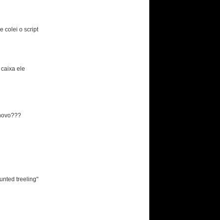
 colei o script
caixa ele
 novo???
nted treeling"