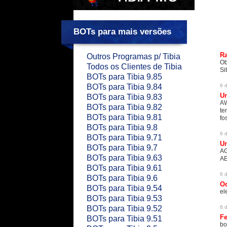
BOTs para mais versões
Ra
Outros Programas p/ Tibia
Ob
Todos os Clientes de Tibia
Sit
BOTs para Tibia 9.85
BOTs para Tibia 9.84
6 
U
BOTs para Tibia 9.83
AW
BOTs para Tibia 9.82
te
BOTs para Tibia 9.81
fo
BOTs para Tibia 9.8
6 
BOTs para Tibia 9.71
U
BOTs para Tibia 9.7
A
BOTs para Tibia 9.63
A
BOTs para Tibia 9.61
6 
BOTs para Tibia 9.6
Od
BOTs para Tibia 9.54
el
BOTs para Tibia 9.53
BOTs para Tibia 9.52
6 
Fe
BOTs para Tibia 9.51
bo