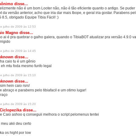
ônimo disse...
felizmente não é um bom Looter não, não é tão eficiente quanto o antigo. Se puder 
ot da versão anterior, acho que iria dar mais Ibope, e geral iria gostar. Parabens pe
 8.5, obrigado Equipe Tibia Fácil! :)
de julho de 2009 às 12:53
aio Magno
disse...
so ai é pra quebrar o galho galera, quando o TibiaBOT atualizar pra versão 4.9.0 va
rrigido
de julho de 2009 às 14:45
nknown
disse...
ha caio tu é um gênio
 eh mtu foda mesmo funfo legal
de julho de 2009 às 15:10
nknown
disse...
 sim hein caio rsrs!
w abraço e parabens pelo tibiafacil e um otimo lugar!
raço
de julho de 2009 às 15:20
Ciclopezika
disse...
e Caio ashoo q conseguii melhora o script pelomenus tentei
 meu akii deu certo
oka os hight por low