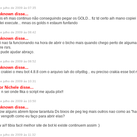
de julho de 2009 às 07:35
nknown
disse...
is eh mas continuo não conseguindo pegar os GOLD... fiz td certo aih mano copiei e
dei execute... mnas os golds n estaum funfando
de julho de 2009 às 08:42
nknown
disse...
i nao ta funcionando na hora de abrir o bicho mais quando chego perto de alguma 
re rsrs.
 pude ajudar abraço.
de julho de 2009 às 08:52
nknown
disse...
 crakiei o meu bot 4.8.8 com o arquivo lah do ollydbg... eu preciso crakia esse bot
de julho de 2009 às 10:31
or Nichele
disse...
 n sei onde fika o script me ajuda plix!!
de julho de 2009 às 10:50
nknown
disse...
pow alguns abrem tipow tarantula Ds bixos de peg leg mais outros nao como as "hau
 vengoth como eu faço para abrir elas?
w ai!! tibia facil melhor site de bot ki existe continuem assim :)
de julho de 2009 às 11:32