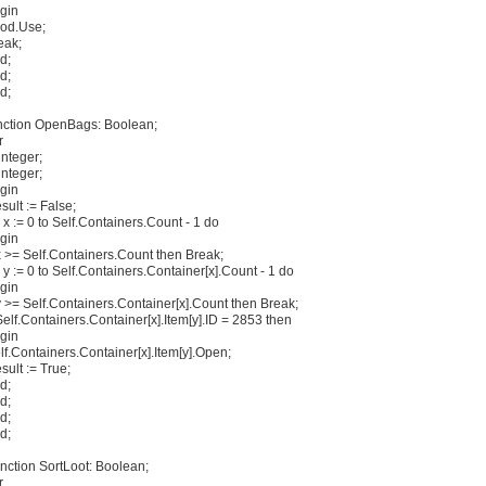
gin
od.Use;
eak;
d;
d;
d;
nction OpenBags: Boolean;
r
integer;
integer;
gin
sult := False;
r x := 0 to Self.Containers.Count - 1 do
gin
 x >= Self.Containers.Count then Break;
r y := 0 to Self.Containers.Container[x].Count - 1 do
gin
 y >= Self.Containers.Container[x].Count then Break;
 Self.Containers.Container[x].Item[y].ID = 2853 then
gin
lf.Containers.Container[x].Item[y].Open;
sult := True;
d;
d;
d;
d;
nction SortLoot: Boolean;
r