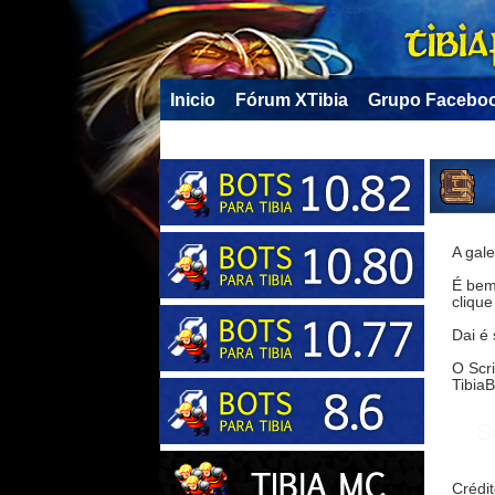
Inicio
Fórum XTibia
Grupo Facebo
A gale
É bem 
cliqu
Dai é 
O Scri
Tibia
S
Crédi