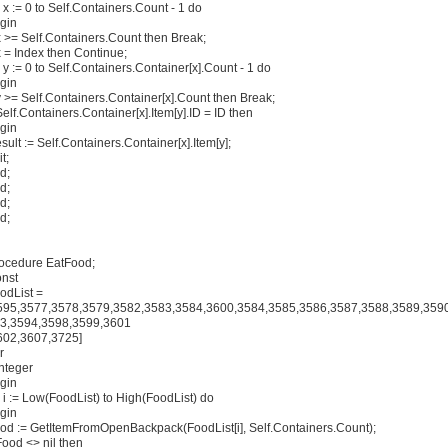
r x := 0 to Self.Containers.Count - 1 do
gin
 x >= Self.Containers.Count then Break;
 x = Index then Continue;
r y := 0 to Self.Containers.Container[x].Count - 1 do
gin
 y >= Self.Containers.Container[x].Count then Break;
 Self.Containers.Container[x].Item[y].ID = ID then
gin
sult := Self.Containers.Container[x].Item[y];
t;
d;
d;
d;
d;
ocedure EatFood;
nst
odList =
595,3577,3578,3579,3582,3583,3584,3600,3584,3585,3586,3587,3588,3589,359
3,3594,3598,3599,3601
602,3607,3725]
r
Integer
gin
r i := Low(FoodList) to High(FoodList) do
gin
od := GetItemFromOpenBackpack(FoodList[i], Self.Containers.Count);
 Food <> nil then