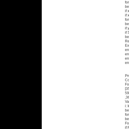
fo
be
if
if
fo
be
if
if
be
Re
Exi
en
en
en
en
Pr
Co
Fo
[3
59
,3
Va
i: 
be
fo
be
Fo
if