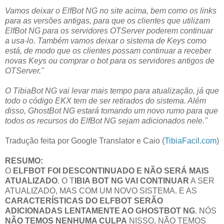
Vamos deixar o ElfBot NG no site acima, bem como os links
para as versões antigas, para que os clientes que utilizam
ElfBot NG para os servidores OTServer poderem continuar
a usa-lo. Também vamos deixar o sistema de Keys como
está, de modo que os clientes possam continuar a receber
novas Keys ou comprar o bot para os servidores antigos de
OTServer."
O TibiaBot NG vai levar mais tempo para atualização, já que
todo o código EKX tem de ser retirados do sistema. Além
disso, GhostBot NG estará tomando um novo rumo para que
todos os recursos do ElfBot NG sejam adicionados nele."
Tradução feita por Google Translator e Caio (
TibiaFacil.com
)
RESUMO:
O
ELFBOT FOI DESCONTINUADO E NÃO SERÁ MAIS
ATUALIZADO
. O T
IBIA BOT NG VAI CONTINUAR
A SER
ATUALIZADO, MAS COM UM NOVO SISTEMA. E AS
CARACTERÍSTICAS DO ELFBOT SERÃO
ADICIONADAS LENTAMENTE AO GHOSTBOT NG
. NÓS
NÃO TEMOS NENHUMA CULPA
NISSO, NÃO TEMOS