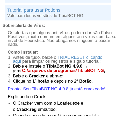
Tutorial para usar Potions
Vale para todas versões do TibiaBOT NG
Sobre alerta de Vírus:
Os alertas que alguns anti vírus podem dar são Falso
Positivos, muito comum em alguns anti vírus com baix
nível de Heuristica. Não obrigamos ninguém a baixar
nada.
Como Instalar
:
Antes de tudo, baixe o
TRIAL RESET clicando
aqui
para limpar os registros e siga o tutorial;
Baixe e instale o
TibiaBot NG 4.9.8
na
C:/arquivos de programas/TibiaBOT NG
;
pasta
Baixe o
Cracker
e abra-o;
Clique no
1º botão
e depois no
2º Botão.
Pronto! Seu TibiaBOT NG 4.9.8 já está crackeado!
Explicando o Crack:
O Cracker vem com o
Loader.exe
e
o
Crack.reg
embutido;
Quando você clica em
1º
o programa instala