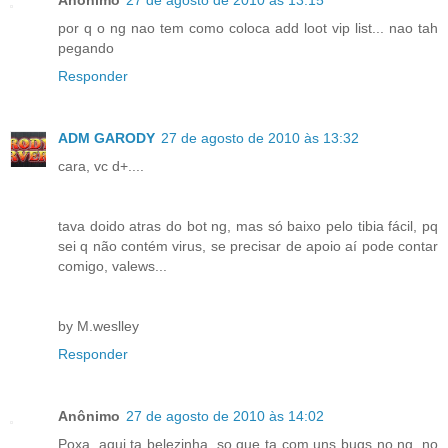
por q o ng nao tem como coloca add loot vip list... nao tah
pegando
Responder
ADM GARODY
27 de agosto de 2010 às 13:32
cara, vc d+....
tava doido atras do bot ng, mas só baixo pelo tibia fácil, pq
sei q não contém virus, se precisar de apoio aí pode contar
comigo, valews...
by M.weslley
Responder
Anônimo
27 de agosto de 2010 às 14:02
Poxa, aqui ta belezinha, so que ta com uns bugs no ng, no