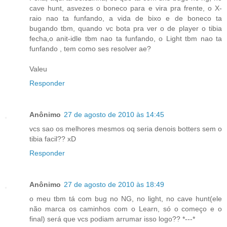
cave hunt, asvezes o boneco para e vira pra frente, o X-
raio nao ta funfando, a vida de bixo e de boneco ta
bugando tbm, quando vc bota pra ver o de player o tibia
fecha,o anit-idle tbm nao ta funfando, o Light tbm nao ta
funfando , tem como ses resolver ae?
Valeu
Responder
Anônimo
27 de agosto de 2010 às 14:45
vcs sao os melhores mesmos oq seria denois botters sem o
tibia facil?? xD
Responder
Anônimo
27 de agosto de 2010 às 18:49
o meu tbm tá com bug no NG, no light, no cave hunt(ele
não marca os caminhos com o Learn, só o começo e o
final) será que vcs podiam arrumar isso logo?? *---*