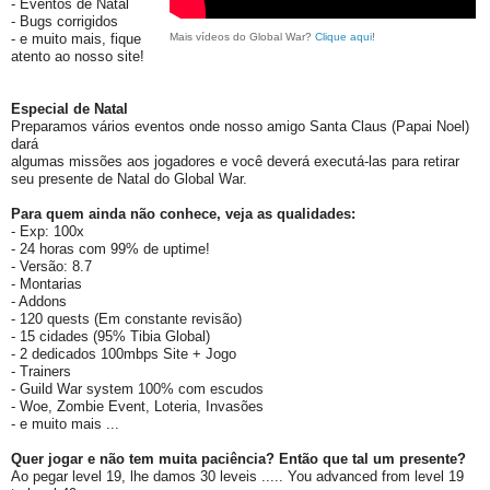
- Eventos de Natal
- Bugs corrigidos
- e muito mais, fique
Mais vídeos do Global War?
Clique aqui
!
atento ao nosso site!
Especial de Natal
Preparamos vários eventos onde nosso amigo Santa Claus (Papai Noel)
dará
algumas missões aos jogadores e você deverá executá-las para retirar
seu presente de Natal do Global War.
Para quem ainda não conhece, veja as qualidades:
- Exp: 100x
- 24 horas com 99% de uptime!
- Versão: 8.7
- Montarias
- Addons
- 120 quests (Em constante revisão)
- 15 cidades (95% Tibia Global)
- 2 dedicados 100mbps Site + Jogo
- Trainers
- Guild War system 100% com escudos
- Woe, Zombie Event, Loteria, Invasões
- e muito mais ...
Quer jogar e não tem muita paciência? Então que tal um presente?
Ao pegar level 19, lhe damos 30 leveis ..... You advanced from level 19