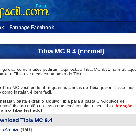
ok
Fanpage Facebook
Tibia MC 9.4 (normal)
i galera, como muitos pediram, aqui está o Tibia MC 9.31 normal, aqu
aixa o Tibia.exe e coloca na pasta do Tibia!
Tibia MC você pode abrir quantas janelas do Tibia quiser. É isso mes
 como instalar, é bem fácil.
nstalar
, basta extrair o arquivo Tibia para a pasta C:/Arquivos de
mas/Tibia ou então na pasta que você instalou o seu Tibia.
Atenção:
com o Tibia fechado!
wnload Tibia MC 9.4
do Arquivo
(1/41)