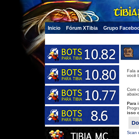
Inicio
Fórum XTibia
Grupo Facebo
Fala a
você b
Com o 
abaixo
Para i
Progra
isso 
Do
Scan 