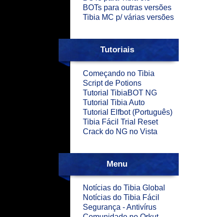
BOTs para outras versões
Tibia MC p/ várias versões
Tutoriais
Começando no Tibia
Script de Potions
Tutorial TibiaBOT NG
Tutorial Tibia Auto
Tutorial Elfbot (Português)
Tibia Fácil Trial Reset
Crack do NG no Vista
Menu
Notícias do Tibia Global
Notícias do Tibia Fácil
Segurança - Antivírus
Comunidade no Orkut