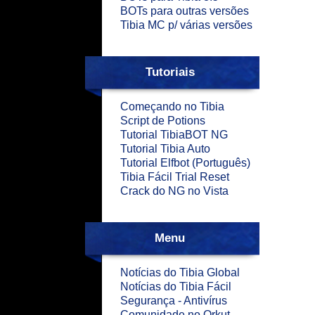
BOTs para outras versões
Tibia MC p/ várias versões
Tutoriais
Começando no Tibia
Script de Potions
Tutorial TibiaBOT NG
Tutorial Tibia Auto
Tutorial Elfbot (Português)
Tibia Fácil Trial Reset
Crack do NG no Vista
Menu
Notícias do Tibia Global
Notícias do Tibia Fácil
Segurança - Antivírus
Comunidade no Orkut