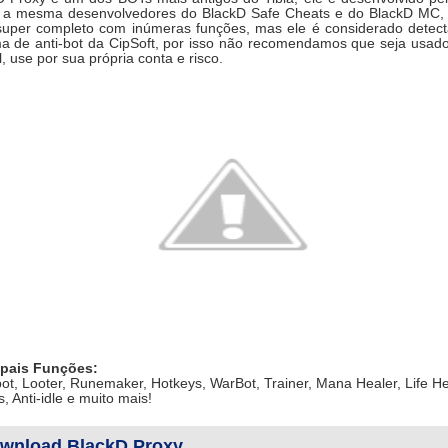
, a mesma desenvolvedores do BlackD Safe Cheats e do BlackD MC,
uper completo com inúmeras funções, mas ele é considerado detect
ma de anti-bot da CipSoft, por isso não recomendamos que seja usado
, use por sua própria conta e risco.
ipais Funções:
t, Looter, Runemaker, Hotkeys, WarBot, Trainer, Mana Healer, Life He
, Anti-idle e muito mais!
wnload BlackD Proxy