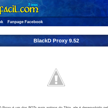
ok
Fanpage Facebook
BlackD Proxy 9.52
D Proxy é um dos BOTs mais antigos do Tibia, ele é desenvolvido pe