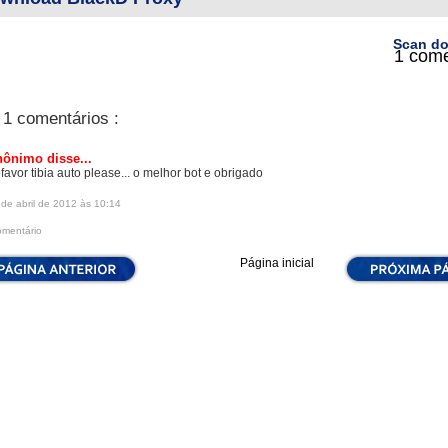
Scan do
1 come
1 comentários :
ônimo disse...
favor tibia auto please... o melhor bot e obrigado
de abril de 2012 às 10:14
omentário
Página inicial