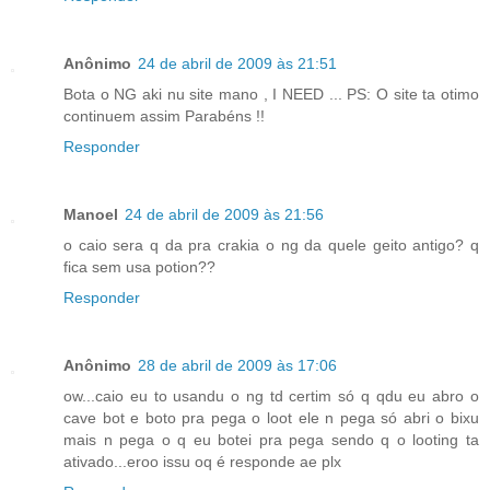
Anônimo
24 de abril de 2009 às 21:51
Bota o NG aki nu site mano , I NEED ... PS: O site ta otimo
continuem assim Parabéns !!
Responder
Manoel
24 de abril de 2009 às 21:56
o caio sera q da pra crakia o ng da quele geito antigo? q
fica sem usa potion??
Responder
Anônimo
28 de abril de 2009 às 17:06
ow...caio eu to usandu o ng td certim só q qdu eu abro o
cave bot e boto pra pega o loot ele n pega só abri o bixu
mais n pega o q eu botei pra pega sendo q o looting ta
ativado...eroo issu oq é responde ae plx