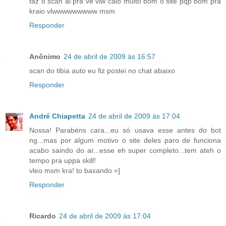
faz o scan ai pra ve vlw caio muito bom o site pqp bom pra
kraio vlwwwwwwwww msm
Responder
Anônimo
24 de abril de 2009 às 16:57
scan do tibia auto eu fiz postei no chat abaixo
Responder
André Chiapetta
24 de abril de 2009 às 17:04
Nossa! Parabéns cara...eu só usava esse antes do bot
ng...mas por algum motivo o site deles paro de funciona
acabo saindo do ar...esse eh super completo...tem ateh o
tempo pra uppa skill!
vleo msm kra! to baxando =]
Responder
Ricardo
24 de abril de 2009 às 17:04