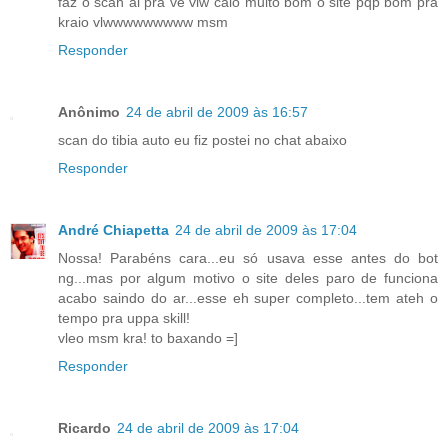
faz o scan ai pra ve vlw caio muito bom o site pqp bom pra
kraio vlwwwwwwwww msm
Responder
Anônimo
24 de abril de 2009 às 16:57
scan do tibia auto eu fiz postei no chat abaixo
Responder
André Chiapetta
24 de abril de 2009 às 17:04
Nossa! Parabéns cara...eu só usava esse antes do bot
ng...mas por algum motivo o site deles paro de funciona
acabo saindo do ar...esse eh super completo...tem ateh o
tempo pra uppa skill!
vleo msm kra! to baxando =]
Responder
Ricardo
24 de abril de 2009 às 17:04