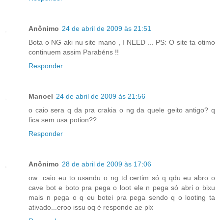
Anônimo
24 de abril de 2009 às 21:51
Bota o NG aki nu site mano , I NEED ... PS: O site ta otimo
continuem assim Parabéns !!
Responder
Manoel
24 de abril de 2009 às 21:56
o caio sera q da pra crakia o ng da quele geito antigo? q
fica sem usa potion??
Responder
Anônimo
28 de abril de 2009 às 17:06
ow...caio eu to usandu o ng td certim só q qdu eu abro o
cave bot e boto pra pega o loot ele n pega só abri o bixu
mais n pega o q eu botei pra pega sendo q o looting ta
ativado...eroo issu oq é responde ae plx