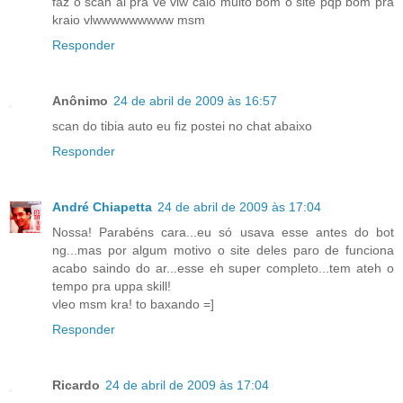
faz o scan ai pra ve vlw caio muito bom o site pqp bom pra
kraio vlwwwwwwwww msm
Responder
Anônimo
24 de abril de 2009 às 16:57
scan do tibia auto eu fiz postei no chat abaixo
Responder
André Chiapetta
24 de abril de 2009 às 17:04
Nossa! Parabéns cara...eu só usava esse antes do bot
ng...mas por algum motivo o site deles paro de funciona
acabo saindo do ar...esse eh super completo...tem ateh o
tempo pra uppa skill!
vleo msm kra! to baxando =]
Responder
Ricardo
24 de abril de 2009 às 17:04