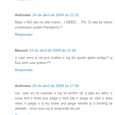
Anônimo
24 de abril de 2009 às 21:51
Bota o NG aki nu site mano , I NEED ... PS: O site ta otimo
continuem assim Parabéns !!
Responder
Manoel
24 de abril de 2009 às 21:56
o caio sera q da pra crakia o ng da quele geito antigo? q
fica sem usa potion??
Responder
Anônimo
28 de abril de 2009 às 17:06
ow...caio eu to usandu o ng td certim só q qdu eu abro o
cave bot e boto pra pega o loot ele n pega só abri o bixu
mais n pega o q eu botei pra pega sendo q o looting ta
ativado...eroo issu oq é responde ae plx