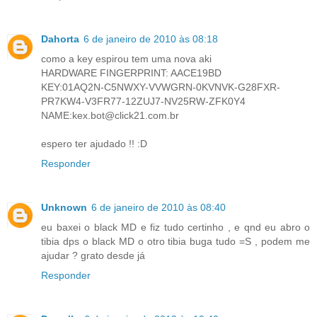
Dahorta
6 de janeiro de 2010 às 08:18
como a key espirou tem uma nova aki
HARDWARE FINGERPRINT: AACE19BD
KEY:01AQ2N-C5NWXY-VVWGRN-0KVNVK-G28FXR-
PR7KW4-V3FR77-12ZUJ7-NV25RW-ZFK0Y4
NAME:kex.bot@click21.com.br
espero ter ajudado !! :D
Responder
Unknown
6 de janeiro de 2010 às 08:40
eu baxei o black MD e fiz tudo certinho , e qnd eu abro o
tibia dps o black MD o otro tibia buga tudo =S , podem me
ajudar ? grato desde já
Responder