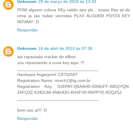
Unknown
29 de março de 2010 às 13:43
POW alguem coloca KEy valido aee plx... essas Key aii de
cima ja tao todas vencidas PLXX ALGUEM POSTA KEY
NOVAA!! :D
Responder
Unknown
24 de abril de 2010 às 07:38
iae rapaziada cracker do elfbot..
vou repassando a nova key aqui..!!!
__________________________________
Hardware fingerprint: C8702587
Registration Name: mrech2@ig.com.br
Registration Key: 01EPAY-Q6AAHD-50NGFF-WEQYQN-
26FQ3Z-K282UM-4N6HDG-KHXFV0-R6PPYE-R2QZ5J
__________________________________
bom uso ai!!! :D
Responder