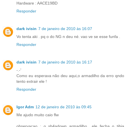
Hardware : AACE19BD
Responder
dark ivisin
7 de janeiro de 2010 às 16:07
Vo tenta aki . pq o do NG n deu né. vao ve se esse funfa .
Responder
dark ivisin
7 de janeiro de 2010 às 16:17
-.-'
Como eu esperava não deu aqui,o armadilho da erro qndo
tento extrair ele !
Responder
Igor Adm
12 de janeiro de 2010 às 09:45
Me ajudo muito caio flw
observaçao : o sh4adown armadilho.. ele fecha o tibia