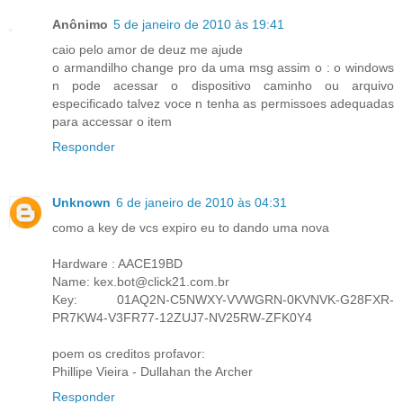
Anônimo
5 de janeiro de 2010 às 19:41
caio pelo amor de deuz me ajude
o armandilho change pro da uma msg assim o : o windows
n pode acessar o dispositivo caminho ou arquivo
especificado talvez voce n tenha as permissoes adequadas
para accessar o item
Responder
Unknown
6 de janeiro de 2010 às 04:31
como a key de vcs expiro eu to dando uma nova
Hardware : AACE19BD
Name: kex.bot@click21.com.br
Key: 01AQ2N-C5NWXY-VVWGRN-0KVNVK-G28FXR-
PR7KW4-V3FR77-12ZUJ7-NV25RW-ZFK0Y4
poem os creditos profavor:
Phillipe Vieira - Dullahan the Archer
Responder