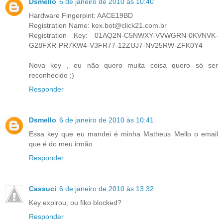
Dsmello
6 de janeiro de 2010 às 10:40
Hardware Fingerpint: AACE19BD
Registration Name: kex.bot@click21.com.br
Registration Key: 01AQ2N-C5NWXY-VVWGRN-0KVNVK-
G28FXR-PR7KW4-V3FR77-12ZUJ7-NV25RW-ZFK0Y4
Nova key , eu não quero muita coisa quero só ser
reconhecido ;)
Responder
Dsmello
6 de janeiro de 2010 às 10:41
Essa key que eu mandei é minha Matheus Mello o email
que é do meu irmão
Responder
Cassuci
6 de janeiro de 2010 às 13:32
Key expirou, ou fiko blocked?
Responder