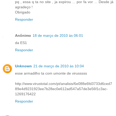
pq , essa q ta no site , ja expirou ... por fa vor ... Desde já
agradeço !
Obrigado
Responder
Anônimo
18 de março de 2010 às 06:01
da ES1
Responder
Unknown
21 de março de 2010 às 10:04
esse armadilho ta com umonte de virusssss
http://www.virustotal.com/pt/analisis/6e088e6fd3733d6ced7
89e4d9231923ee7b28ec0e612ad547a57de3e56f1c3ac-
1269176422
Responder