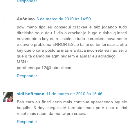
Responder
Anônimo
6 de março de 2010 às 14:50
pow mano tipo eu consegui crackea e talz jogando tudo
direitinho so q deu 1 dia o cracker ja bugo e tinha q inseri
novamente a key eu reinstalei e tudo e crackeei novamente
e dava o problema ERROR ESL e tal ai eu tentei usar a otra
key que o cara posto ai mas ela dava incorreta eu nao sei o
que q ta dando se agm puderm e ajudar eu agradeço
MSN :
pdrohenrique12@hotmail.com
Responder
sidi hoffmann
11 de março de 2010 às 16:46
Bah cara eu fiz td certo mais continua aparecendo aquele
bagulho 3 day chegei até formatar meo pc e usar o trial
reset mais naum da manw pra cracriar
Responder