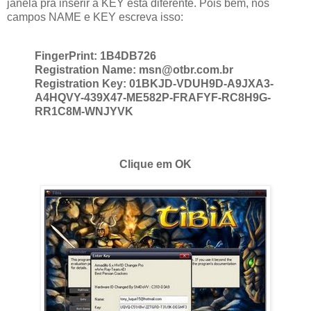
janela pra inserir a KEY está diferente. Pois bem, nos
campos NAME e KEY escreva isso:
FingerPrint: 1B4DB726
Registration Name: msn@otbr.com.br
Registration Key: 01BKJD-VDUH9D-A9JXA3-
A4HQVY-439X47-ME582P-FRAFYF-RC8H9G-
RR1C8M-WNJYVK
Clique em OK