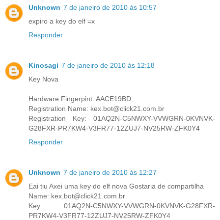
Unknown
7 de janeiro de 2010 às 10:57
expiro a key do elf =x
Responder
Kinosagi
7 de janeiro de 2010 às 12:18
Key Nova
Hardware Fingerpint: AACE19BD
Registration Name: kex.bot@click21.com.br
Registration Key: 01AQ2N-C5NWXY-VVWGRN-0KVNVK-
G28FXR-PR7KW4-V3FR77-12ZUJ7-NV25RW-ZFK0Y4
Responder
Unknown
7 de janeiro de 2010 às 12:27
Eai tiu Axei uma key do elf nova Gostaria de compartilha
Name: kex.bot@click21.com.br
Key : 01AQ2N-C5NWXY-VVWGRN-0KVNVK-G28FXR-
PR7KW4-V3FR77-12ZUJ7-NV25RW-ZFK0Y4