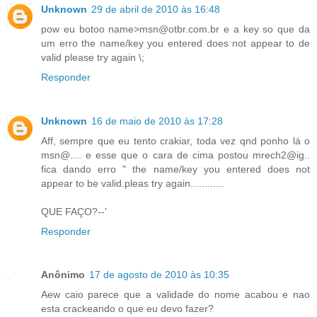
Unknown
29 de abril de 2010 às 16:48
pow eu botoo name>msn@otbr.com.br e a key so que da
um erro the name/key you entered does not appear to de
valid please try again \;
Responder
Unknown
16 de maio de 2010 às 17:28
Aff, sempre que eu tento crakiar, toda vez qnd ponho lá o
msn@.... e esse que o cara de cima postou mrech2@ig..
fica dando erro " the name/key you entered does not
appear to be valid.pleas try again............
QUE FAÇO?--'
Responder
Anônimo
17 de agosto de 2010 às 10:35
Aew caio parece que a validade do nome acabou e nao
esta crackeando o que eu devo fazer?