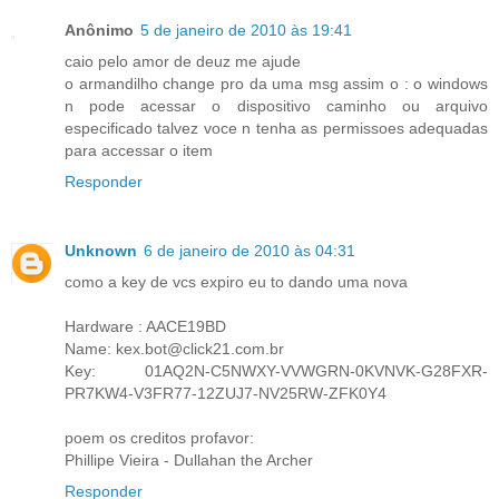
Anônimo
5 de janeiro de 2010 às 19:41
caio pelo amor de deuz me ajude
o armandilho change pro da uma msg assim o : o windows
n pode acessar o dispositivo caminho ou arquivo
especificado talvez voce n tenha as permissoes adequadas
para accessar o item
Responder
Unknown
6 de janeiro de 2010 às 04:31
como a key de vcs expiro eu to dando uma nova
Hardware : AACE19BD
Name: kex.bot@click21.com.br
Key: 01AQ2N-C5NWXY-VVWGRN-0KVNVK-G28FXR-
PR7KW4-V3FR77-12ZUJ7-NV25RW-ZFK0Y4
poem os creditos profavor:
Phillipe Vieira - Dullahan the Archer
Responder