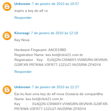
Unknown
7 de janeiro de 2010 às 10:57
expiro a key do elf =x
Responder
Kinosagi
7 de janeiro de 2010 às 12:18
Key Nova
Hardware Fingerpint: AACE19BD
Registration Name: kex.bot@click21.com.br
Registration Key: 01AQ2N-C5NWXY-VVWGRN-0KVNVK-
G28FXR-PR7KW4-V3FR77-12ZUJ7-NV25RW-ZFK0Y4
Responder
Unknown
7 de janeiro de 2010 às 12:27
Eai tiu Axei uma key do elf nova Gostaria de compartilha
Name: kex.bot@click21.com.br
Key : 01AQ2N-C5NWXY-VVWGRN-0KVNVK-G28FXR-
PR7KW4-V3FR77-12ZUJ7-NV25RW-ZFK0Y4