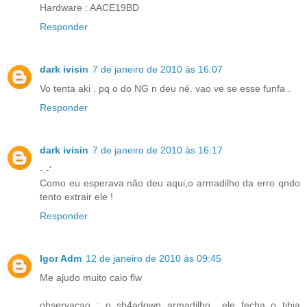
Hardware : AACE19BD
Responder
dark ivisin
7 de janeiro de 2010 às 16:07
Vo tenta aki . pq o do NG n deu né. vao ve se esse funfa .
Responder
dark ivisin
7 de janeiro de 2010 às 16:17
-.-'
Como eu esperava não deu aqui,o armadilho da erro qndo
tento extrair ele !
Responder
Igor Adm
12 de janeiro de 2010 às 09:45
Me ajudo muito caio flw
observaçao : o sh4adown armadilho.. ele fecha o tibia