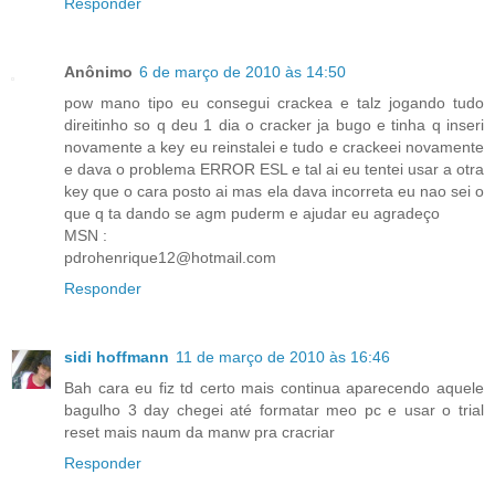
Responder
Anônimo
6 de março de 2010 às 14:50
pow mano tipo eu consegui crackea e talz jogando tudo
direitinho so q deu 1 dia o cracker ja bugo e tinha q inseri
novamente a key eu reinstalei e tudo e crackeei novamente
e dava o problema ERROR ESL e tal ai eu tentei usar a otra
key que o cara posto ai mas ela dava incorreta eu nao sei o
que q ta dando se agm puderm e ajudar eu agradeço
MSN :
pdrohenrique12@hotmail.com
Responder
sidi hoffmann
11 de março de 2010 às 16:46
Bah cara eu fiz td certo mais continua aparecendo aquele
bagulho 3 day chegei até formatar meo pc e usar o trial
reset mais naum da manw pra cracriar
Responder