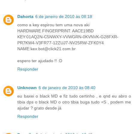
Dahorta
6 de janeiro de 2010 às 08:18
como a key espirou tem uma nova aki
HARDWARE FINGERPRINT: AACE19BD
KEY:01AQ2N-C5NWXY-VVWGRN-0KVNVK-G28FXR-
PR7KW4-V3FR77-12ZUJ7-NV25RW-ZFK0Y4
NAME:kex.bot@click21.com.br
espero ter ajudado !! :D
Responder
Unknown
6 de janeiro de 2010 às 08:40
eu baxei o black MD e fiz tudo certinho , e qnd eu abro o
tibia dps o black MD o otro tibia buga tudo =S , podem me
ajudar ? grato desde já
Responder