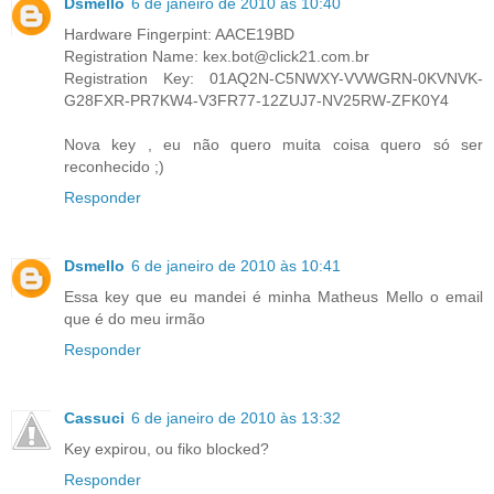
Dsmello
6 de janeiro de 2010 às 10:40
Hardware Fingerpint: AACE19BD
Registration Name: kex.bot@click21.com.br
Registration Key: 01AQ2N-C5NWXY-VVWGRN-0KVNVK-
G28FXR-PR7KW4-V3FR77-12ZUJ7-NV25RW-ZFK0Y4
Nova key , eu não quero muita coisa quero só ser
reconhecido ;)
Responder
Dsmello
6 de janeiro de 2010 às 10:41
Essa key que eu mandei é minha Matheus Mello o email
que é do meu irmão
Responder
Cassuci
6 de janeiro de 2010 às 13:32
Key expirou, ou fiko blocked?
Responder