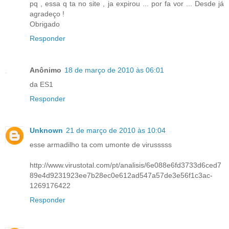
pq , essa q ta no site , ja expirou ... por fa vor ... Desde já
agradeço !
Obrigado
Responder
Anônimo
18 de março de 2010 às 06:01
da ES1
Responder
Unknown
21 de março de 2010 às 10:04
esse armadilho ta com umonte de virusssss
http://www.virustotal.com/pt/analisis/6e088e6fd3733d6ced7
89e4d9231923ee7b28ec0e612ad547a57de3e56f1c3ac-
1269176422
Responder