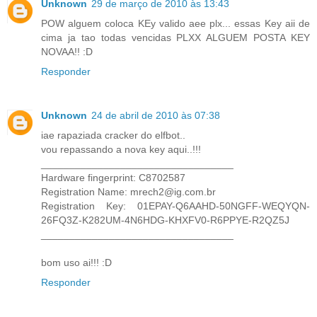
Unknown
29 de março de 2010 às 13:43
POW alguem coloca KEy valido aee plx... essas Key aii de
cima ja tao todas vencidas PLXX ALGUEM POSTA KEY
NOVAA!! :D
Responder
Unknown
24 de abril de 2010 às 07:38
iae rapaziada cracker do elfbot..
vou repassando a nova key aqui..!!!
__________________________________
Hardware fingerprint: C8702587
Registration Name: mrech2@ig.com.br
Registration Key: 01EPAY-Q6AAHD-50NGFF-WEQYQN-
26FQ3Z-K282UM-4N6HDG-KHXFV0-R6PPYE-R2QZ5J
__________________________________
bom uso ai!!! :D
Responder