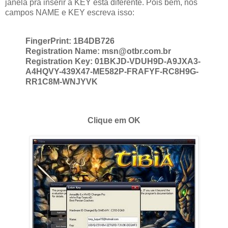
janela pra inserir a KEY está diferente. Pois bem, nos
campos NAME e KEY escreva isso:
FingerPrint: 1B4DB726
Registration Name: msn@otbr.com.br
Registration Key: 01BKJD-VDUH9D-A9JXA3-
A4HQVY-439X47-ME582P-FRAFYF-RC8H9G-
RR1C8M-WNJYVK
Clique em OK