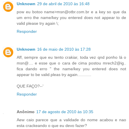
Unknown
29 de abril de 2010 às 16:48
pow eu botoo name>msn@otbr.com.br e a key so que da
um erro the name/key you entered does not appear to de
valid please try again \;
Responder
Unknown
16 de maio de 2010 às 17:28
Aff, sempre que eu tento crakiar, toda vez qnd ponho lá o
msn@.... e esse que o cara de cima postou mrech2@ig..
fica dando erro " the name/key you entered does not
appear to be valid.pleas try again............
QUE FAÇO?--'
Responder
Anônimo
17 de agosto de 2010 às 10:35
Aew caio parece que a validade do nome acabou e nao
esta crackeando o que eu devo fazer?