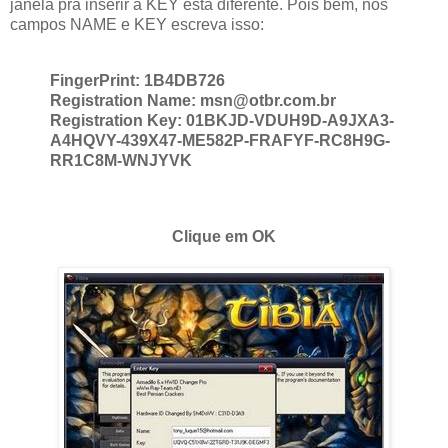
janela pra inserir a KEY está diferente. Pois bem, nos
campos NAME e KEY escreva isso:
FingerPrint: 1B4DB726
Registration Name: msn@otbr.com.br
Registration Key: 01BKJD-VDUH9D-A9JXA3-
A4HQVY-439X47-ME582P-FRAFYF-RC8H9G-
RR1C8M-WNJYVK
Clique em OK