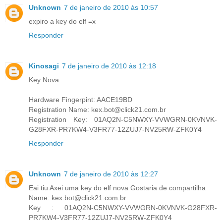
Unknown
7 de janeiro de 2010 às 10:57
expiro a key do elf =x
Responder
Kinosagi
7 de janeiro de 2010 às 12:18
Key Nova
Hardware Fingerpint: AACE19BD
Registration Name: kex.bot@click21.com.br
Registration Key: 01AQ2N-C5NWXY-VVWGRN-0KVNVK-
G28FXR-PR7KW4-V3FR77-12ZUJ7-NV25RW-ZFK0Y4
Responder
Unknown
7 de janeiro de 2010 às 12:27
Eai tiu Axei uma key do elf nova Gostaria de compartilha
Name: kex.bot@click21.com.br
Key : 01AQ2N-C5NWXY-VVWGRN-0KVNVK-G28FXR-
PR7KW4-V3FR77-12ZUJ7-NV25RW-ZFK0Y4