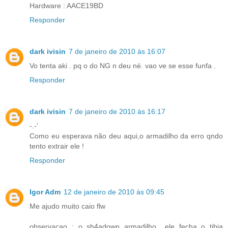
Hardware : AACE19BD
Responder
dark ivisin
7 de janeiro de 2010 às 16:07
Vo tenta aki . pq o do NG n deu né. vao ve se esse funfa .
Responder
dark ivisin
7 de janeiro de 2010 às 16:17
-.-'
Como eu esperava não deu aqui,o armadilho da erro qndo
tento extrair ele !
Responder
Igor Adm
12 de janeiro de 2010 às 09:45
Me ajudo muito caio flw
observaçao : o sh4adown armadilho.. ele fecha o tibia