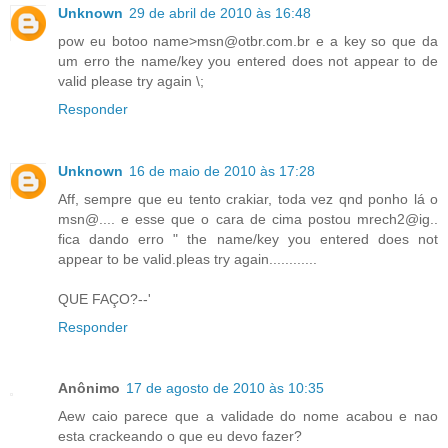
Unknown
29 de abril de 2010 às 16:48
pow eu botoo name>msn@otbr.com.br e a key so que da
um erro the name/key you entered does not appear to de
valid please try again \;
Responder
Unknown
16 de maio de 2010 às 17:28
Aff, sempre que eu tento crakiar, toda vez qnd ponho lá o
msn@.... e esse que o cara de cima postou mrech2@ig..
fica dando erro " the name/key you entered does not
appear to be valid.pleas try again............
QUE FAÇO?--'
Responder
Anônimo
17 de agosto de 2010 às 10:35
Aew caio parece que a validade do nome acabou e nao
esta crackeando o que eu devo fazer?