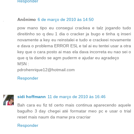
Responder
Anônimo
6 de março de 2010 às 14:50
pow mano tipo eu consegui crackea e talz jogando tudo
direitinho so q deu 1 dia o cracker ja bugo e tinha q inseri
novamente a key eu reinstalei e tudo e crackeei novamente
e dava o problema ERROR ESL e tal ai eu tentei usar a otra
key que o cara posto ai mas ela dava incorreta eu nao sei o
que q ta dando se agm puderm e ajudar eu agradeço
MSN :
pdrohenrique12@hotmail.com
Responder
sidi hoffmann
11 de março de 2010 às 16:46
Bah cara eu fiz td certo mais continua aparecendo aquele
bagulho 3 day chegei até formatar meo pc e usar o trial
reset mais naum da manw pra cracriar
Responder