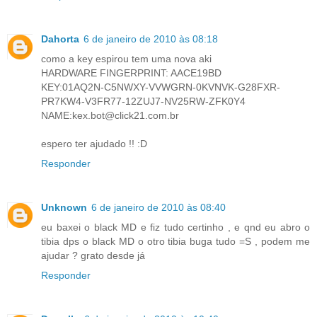
Dahorta
6 de janeiro de 2010 às 08:18
como a key espirou tem uma nova aki
HARDWARE FINGERPRINT: AACE19BD
KEY:01AQ2N-C5NWXY-VVWGRN-0KVNVK-G28FXR-
PR7KW4-V3FR77-12ZUJ7-NV25RW-ZFK0Y4
NAME:kex.bot@click21.com.br
espero ter ajudado !! :D
Responder
Unknown
6 de janeiro de 2010 às 08:40
eu baxei o black MD e fiz tudo certinho , e qnd eu abro o
tibia dps o black MD o otro tibia buga tudo =S , podem me
ajudar ? grato desde já
Responder