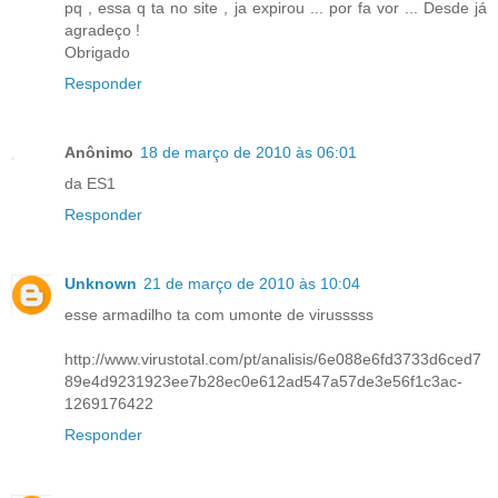
pq , essa q ta no site , ja expirou ... por fa vor ... Desde já
agradeço !
Obrigado
Responder
Anônimo
18 de março de 2010 às 06:01
da ES1
Responder
Unknown
21 de março de 2010 às 10:04
esse armadilho ta com umonte de virusssss
http://www.virustotal.com/pt/analisis/6e088e6fd3733d6ced7
89e4d9231923ee7b28ec0e612ad547a57de3e56f1c3ac-
1269176422
Responder