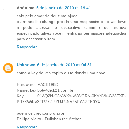
Anônimo
5 de janeiro de 2010 às 19:41
caio pelo amor de deuz me ajude
o armandilho change pro da uma msg assim o : o windows
n pode acessar o dispositivo caminho ou arquivo
especificado talvez voce n tenha as permissoes adequadas
para accessar o item
Responder
Unknown
6 de janeiro de 2010 às 04:31
como a key de vcs expiro eu to dando uma nova
Hardware : AACE19BD
Name: kex.bot@click21.com.br
Key: 01AQ2N-C5NWXY-VVWGRN-0KVNVK-G28FXR-
PR7KW4-V3FR77-12ZUJ7-NV25RW-ZFK0Y4
poem os creditos profavor:
Phillipe Vieira - Dullahan the Archer
Responder