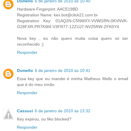
Dsmello
6 de janeiro de 2010 às 10:40
Hardware Fingerpint: AACE19BD
Registration Name: kex.bot@click21.com.br
Registration Key: 01AQ2N-C5NWXY-VVWGRN-0KVNVK-
G28FXR-PR7KW4-V3FR77-12ZUJ7-NV25RW-ZFK0Y4
Nova key , eu não quero muita coisa quero só ser
reconhecido ;)
Responder
Dsmello
6 de janeiro de 2010 às 10:41
Essa key que eu mandei é minha Matheus Mello o email
que é do meu irmão
Responder
Cassuci
6 de janeiro de 2010 às 13:32
Key expirou, ou fiko blocked?
Responder