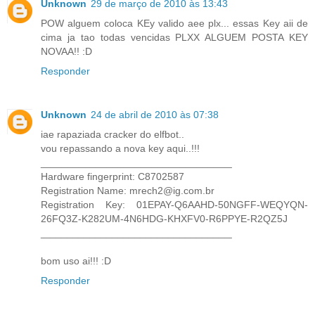
Unknown
29 de março de 2010 às 13:43
POW alguem coloca KEy valido aee plx... essas Key aii de
cima ja tao todas vencidas PLXX ALGUEM POSTA KEY
NOVAA!! :D
Responder
Unknown
24 de abril de 2010 às 07:38
iae rapaziada cracker do elfbot..
vou repassando a nova key aqui..!!!
__________________________________
Hardware fingerprint: C8702587
Registration Name: mrech2@ig.com.br
Registration Key: 01EPAY-Q6AAHD-50NGFF-WEQYQN-
26FQ3Z-K282UM-4N6HDG-KHXFV0-R6PPYE-R2QZ5J
__________________________________
bom uso ai!!! :D
Responder